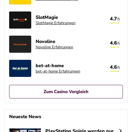
SlotMagie
4.7
/5
SlotMagie Erfahrungen
Novoline
4.6
/5
Novoline Erfahrungen
bet-at-home
4.6
/5
bet-at-home Erfahrungen
Zum Casino Vergleich
Betano Casino Bonus
4.8
/5
400% bis zu 80€
Neueste News
AGB gelten
PlayStation Spiele werden nur