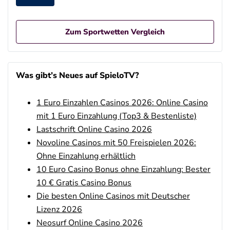
Zum Sportwetten Vergleich
Betano Casino Bonus
4.8
/5
100% bis zu 80€
Was gibt’s Neues auf SpieloTV?
AGB gelten
1 Euro Einzahlen Casinos 2026: Online Casino
Betano Bonus
4.8
/5
100% bis zu 80€
mit 1 Euro Einzahlung (Top3 & Bestenliste)
AGB gelten
Lastschrift Online Casino 2026
Novoline Casinos mit 50 Freispielen 2026:
Interwetten Bonus
4.7
Ohne Einzahlung erhältlich
/5
100% bis 100€ Neukundenbonus
AGB gelten
10 Euro Casino Bonus ohne Einzahlung: Bester
10 € Gratis Casino Bonus
Bwin Bonus
4.6
Die besten Online Casinos mit Deutscher
/5
100% bis zu 100€
Lizenz 2026
AGB gelten
Neosurf Online Casino 2026