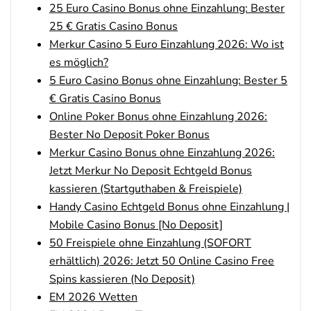
25 Euro Casino Bonus ohne Einzahlung: Bester
25 € Gratis Casino Bonus
bet-at-home Bonus
Merkur Casino 5 Euro Einzahlung 2026: Wo ist
500 % QUOTENBOOST + 100€
4.6
/5
BONUS
es möglich?
AGB gelten
5 Euro Casino Bonus ohne Einzahlung: Bester 5
€ Gratis Casino Bonus
Zum Sportwetten Bonusvergleich
Online Poker Bonus ohne Einzahlung 2026:
Bester No Deposit Poker Bonus
Merkur Casino Bonus ohne Einzahlung 2026:
Jetzt Merkur No Deposit Echtgeld Bonus
kassieren (Startguthaben & Freispiele)
Handy Casino Echtgeld Bonus ohne Einzahlung |
Mobile Casino Bonus [No Deposit]
50 Freispiele ohne Einzahlung (SOFORT
erhältlich) 2026: Jetzt 50 Online Casino Free
Spins kassieren (No Deposit)
EM 2026 Wetten