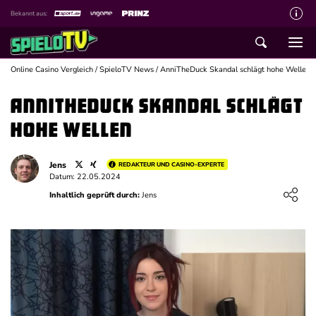
Bekannt aus:
Über spieloTV
Wie wir bewerten
Online Casino Vergleich
/
SpieloTV News
/
AnniTheDuck Skandal schlägt hohe Wellen
Die SpieloTV Crew
AnniTheDuck Skandal schlägt
Datenschutzerklärung
hohe Wellen
Haftungsausschluss für Inhalte
Jens
REDAKTEUR UND CASINO-EXPERTE
Affiliate Disclaimer
Datum: 22.05.2024
Loading ...
Inhaltlich geprüft durch:
Jens
Schreiber gesucht
Kontakt mit spieloTV
Spielsucht Hilfe