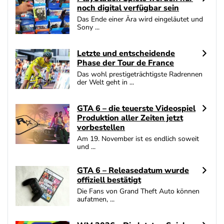
Interwetten Bonus
noch digital verfügbar sein
4.7
/5
100% bis zu 100€
Das Ende einer Ära wird eingeläutet und
AGB gelten
Sony ...
SlotMagie Bonus
4.7
/5
50 Freispiele ohne Einzahlung
Letzte und entscheidende
Phase der Tour de France
AGB gelten
Das wohl prestigeträchtigste Radrennen
der Welt geht in ...
Novoline Bonus
4.6
/5
200 % Bonus + 10 Freispiele täglich
AGB gelten
GTA 6 – die teuerste Videospiel
Produktion aller Zeiten jetzt
bet-at-home Bonus
vorbestellen
4.6
/5
100% bis zu 100€
Am 19. November ist es endlich soweit
AGB gelten
und ...
GTA 6 – Releasedatum wurde
Zum Casino Bonus Vergleich
offiziell bestätigt
Die Fans von Grand Theft Auto können
aufatmen, ...