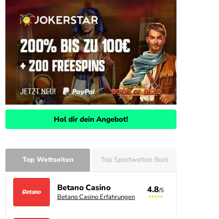
Hol dir dein Angebot!
Top Wettseiten
Top Sportwetten Boni
Betano Casino
4.8
/5
Betano Casino Erfahrungen