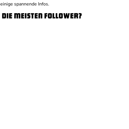
07.
Winamax Bonus Code
 einige spannende Infos.
Online Casino Schnellste Auszahlung
08.
AdmiralBet Bonus Code
t die meisten Follower?
Bestes Casino mit Pragmatic Slots
09.
Bet365 Bonus Code
Bestes Deutsches Online Casino
10.
Betway Bonus Code
Casino mit hoher Gewinnchance
11.
Sportwetten.de Bonus Code
Plinko Betrugsmasche
12.
WettArena Bonus Code
13.
Sportingbet Bonus Code
14.
Tipwin Bonus Code
15.
DAZN BET Bonus Code