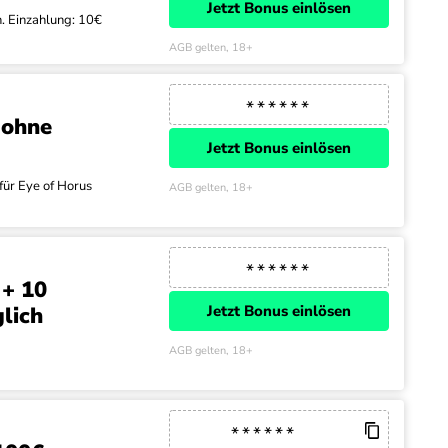
Jetzt Bonus einlösen
. Einzahlung: 10€
AGB gelten, 18+
 ohne
Jetzt Bonus einlösen
für Eye of Horus
AGB gelten, 18+
+ 10
glich
Jetzt Bonus einlösen
AGB gelten, 18+