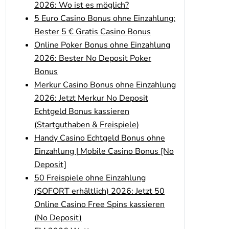
2026: Wo ist es möglich?
Zum Sportwetten Bonusvergleich
5 Euro Casino Bonus ohne Einzahlung:
Bester 5 € Gratis Casino Bonus
Online Poker Bonus ohne Einzahlung
2026: Bester No Deposit Poker
Bonus
Merkur Casino Bonus ohne Einzahlung
2026: Jetzt Merkur No Deposit
Echtgeld Bonus kassieren
(Startguthaben & Freispiele)
Handy Casino Echtgeld Bonus ohne
Einzahlung | Mobile Casino Bonus [No
Deposit]
50 Freispiele ohne Einzahlung
(SOFORT erhältlich) 2026: Jetzt 50
Online Casino Free Spins kassieren
(No Deposit)