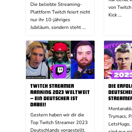
Die beliebte Streaming-
von Twitch
Plattform Twitch feiert nicht
Kick ...
nur ihr 10-jähriges
Jubiläum, sondern steht ...
Twitch Streamer
Die erfo
Ranking 2023 weltweit
deutsche
– ein Deutscher ist
Streamer
dabei!
Montanabla
Gestern haben wir dir die
Trymacs, P
Top Twitch Streamer 2023
LetsHugo, 
Deutschlands vorgestellt.
sind nur ein