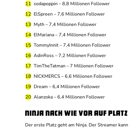
sodapoppin – 8,8 Millionen Follower
ElSpreen – 7,6 Millionen Follower
Myth – 7,4 Millionen Follower
ElMariana – 7,4 Millionen Follower
TommyInnit – 7,4 Millionen Follower
AdinRoss – 7,2 Millionen Follower
TimTheTatman – 7 Millionen Follower
NICKMERCS – 6,6 Millionen Follower
Dream – 6,4 Millionen Follower
Alanzoka – 6,4 Millionen Follower
Ninja nach wie vor auf Platz 
Der erste Platz geht am Ninja. Der Streamer kann 