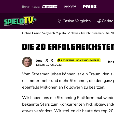
Bekannt aus:
🥇 Casino Vergleich
💰 Casino
Online Casino Vergleich
/
SpieloTV News
/
Twitch Streamer
/
Die 20
Top10 Spielotheken
Top10 Spielotheken Bonus Codes
🥇 Casinos:
🥇 Casinos:
🎰 Weitere Spiele-Hersteller:
Top 15 Wettanbieter
Die 20 erfolgreichst
01.
01.
01.
Novoline Casinos mit PayPal
Merkur Casinos mit PayPal
Gamomat Online Casinos
Betano Casino Erfahrungen
Betano Casino Bonus Code
Betano Casino Erfahrungen
Jens
REDAKTEUR UND CASINO-EXPERTE
02.
02.
02.
Interwetten Erfahrungen
Interwetten Bonus Code
Betano Erfahrungen
Novoline Casinos mit Paysafe
Merkur Casinos mit Paysafe
NetEnt Online Casinos
Inha
Datum: 12.05.2023
Loading ...
03.
03.
03.
SlotMagie Erfahrungen
SlotMagie Bonus Code
Interwetten Erfahrungen
Novoline Casino Tricks
Merkur Casinos mit 5€ Einzahlung
Pragmatic Play Online Casinos
Vom Streamen leben können ist ein Traum, den si
es immer mehr und mehr Streamer, die den ganz 
04.
04.
04.
Novoline Erfahrungen
Novoline Bonus Code
Bwin Erfahrungen
Novoline Casino Apps
Neue Merkur Casinos
Neueste Spielautomaten
ebenfalls Millionen an Followern zu besitzen.
05.
05.
05.
bet-at-home Erfahrungen
bet-at-home Bonus Code
bet-at-home Erfahrungen
Book of Ra Deluxe Casinos
Merkur Casino Apps
Casinos & Slots mit hoher RTP
Wir haben uns die Streaming Plattform mal wied
bekannte Stars zum Konkurrenten Kick abgewander
06.
06.
06.
Jokerstar Erfahrungen
Jokerstar Bonus Code
NEO.bet Erfahrungen
etwas verändert. Wir stellen dir heute das top 2