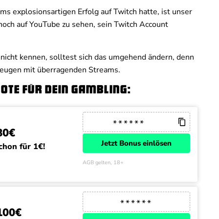
ams explosionsartigen Erfolg auf Twitch hatte, ist unser
 noch auf YouTube zu sehen, sein Twitch Account
 nicht kennen, solltest sich das umgehend ändern, denn
rzeugen mit überragenden Streams.
ote für dein Gambling:
80€
Jetzt Bonus einlösen
chon für 1€!
AGB gelten, 18+
100€