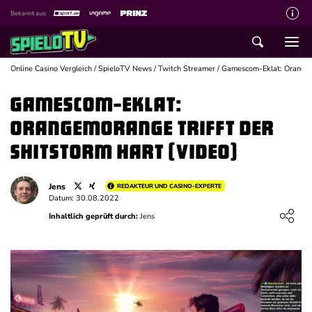
Bekannt aus:
Über spieloTV
Wie wir bewerten
Online Casino Vergleich
/
SpieloTV News
/
Twitch Streamer
/
Gamescom-Eklat: Orangemor
Die SpieloTV Crew
Gamescom-Eklat:
Datenschutzerklärung
Orangemorange trifft der
Haftungsausschluss für Inhalte
Shitstorm hart (Video)
Affiliate Disclaimer
Jens
REDAKTEUR UND CASINO-EXPERTE
Schreiber gesucht
Datum: 30.08.2022
Loading ...
Inhaltlich geprüft durch:
Jens
Kontakt mit spieloTV
Spielsucht Hilfe