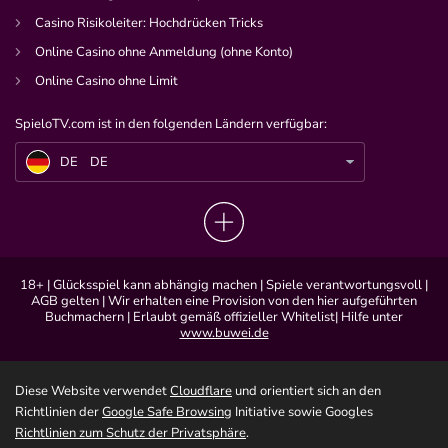
Casino Risikoleiter: Hochdrücken Tricks
Online Casino ohne Anmeldung (ohne Konto)
Online Casino ohne Limit
SpieloTV.com ist in den folgenden Ländern verfügbar:
DE
Gamescom-Eklat: Orangemorange trifft der Shitstorm hart (Video)
DE
DE
18+ | Glücksspiel kann abhängig machen | Spiele verantwortungsvoll |
AGB gelten | Wir erhalten eine Provision von den hier aufgeführten
Buchmachern | Erlaubt gemäß offizieller Whitelist| Hilfe unter
www.buwei.de
Diese Website verwendet
Cloudflare
und orientiert sich an den
Richtlinien der
Google Safe Browsing
Initiative sowie Googles
Richtlinien zum Schutz der Privatsphäre
.