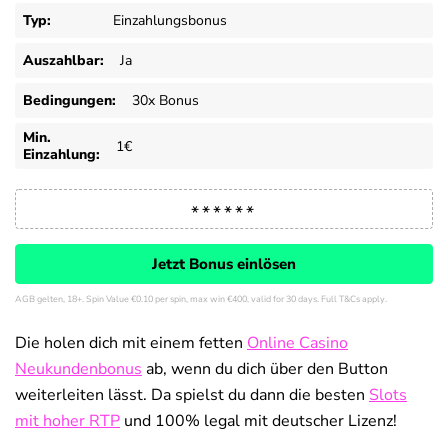
Typ:
Einzahlungsbonus
Auszahlbar:
Ja
Bedingungen:
30x Bonus
Min.
1€
Einzahlung:
Jetzt Bonus einlösen
AGB gelten, 18+. Spin Value €0.10 per spin, max win €400, valid for 30 days. Full T&Cs apply.
Die holen dich mit einem fetten
Online Casino
Neukundenbonus
ab, wenn du dich über den Button
weiterleiten lässt. Da spielst du dann die besten
Slots
mit hoher RTP
und 100% legal mit deutscher Lizenz!