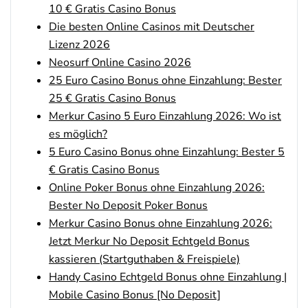
10 € Gratis Casino Bonus
Bwin Bonus
4.6
Die besten Online Casinos mit Deutscher
/5
100% bis zu 100€
Lizenz 2026
AGB gelten
Neosurf Online Casino 2026
25 Euro Casino Bonus ohne Einzahlung: Bester
25 € Gratis Casino Bonus
bet-at-home Bonus
Merkur Casino 5 Euro Einzahlung 2026: Wo ist
500 % QUOTENBOOST + 100€
4.6
/5
BONUS
es möglich?
AGB gelten
5 Euro Casino Bonus ohne Einzahlung: Bester 5
€ Gratis Casino Bonus
Zum Sportwetten Bonusvergleich
Online Poker Bonus ohne Einzahlung 2026:
Bester No Deposit Poker Bonus
Merkur Casino Bonus ohne Einzahlung 2026:
Jetzt Merkur No Deposit Echtgeld Bonus
kassieren (Startguthaben & Freispiele)
Handy Casino Echtgeld Bonus ohne Einzahlung |
Mobile Casino Bonus [No Deposit]