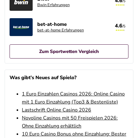
4.6
/5
Bwin Erfahrungen
bet-at-home
4.6
/5
bet-at-home Erfahrungen
Zum Sportwetten Vergleich
Betano Casino Bonus
4.8
/5
100% bis zu 80€
Was gibt’s Neues auf Spielo?
AGB gelten
1 Euro Einzahlen Casinos 2026: Online Casino
Betano Bonus
4.8
/5
100% bis zu 80€
mit 1 Euro Einzahlung (Top3 & Bestenliste)
AGB gelten
Lastschrift Online Casino 2026
Novoline Casinos mit 50 Freispielen 2026:
Interwetten Bonus
4.7
Ohne Einzahlung erhältlich
/5
100% bis 100€ Neukundenbonus
AGB gelten
10 Euro Casino Bonus ohne Einzahlung: Bester