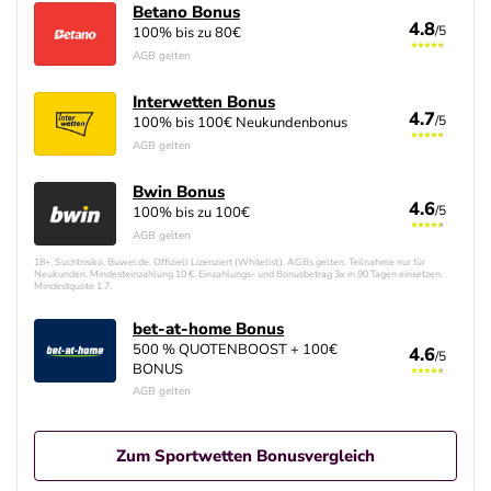
Betano Bonus
Betano
4.8
4.8
/5
/5
100% bis zu 80€
Betano Erfahrungen
AGB gelten
Interwetten Bonus
Interwetten
4.7
4.7
/5
/5
100% bis 100€ Neukundenbonus
Interwetten Erfahrungen
AGB gelten
Bwin Bonus
Bwin
4.6
4.6
/5
/5
100% bis zu 100€
Bwin Erfahrungen
AGB gelten
18+. Suchtrisiko. Buwei.de. Offiziell Lizenziert (Whitelist). AGBs gelten. Teilnahme nur für
Neukunden. Mindesteinzahlung 10 €. Einzahlungs- und Bonusbetrag 3x in 90 Tagen einsetzen.
Mindestquote 1.7.
bet-at-home
4.6
/5
bet-at-home Erfahrungen
bet-at-home Bonus
500 % QUOTENBOOST + 100€
4.6
/5
BONUS
AGB gelten
Zum Sportwetten Bonusvergleich