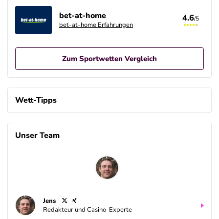
bet-at-home
4.6
/5
bet-at-home Erfahrungen
Zum Sportwetten Vergleich
Betano Casino Bonus
4.8
/5
100% bis zu 80€
Wett-Tipps
AGB gelten
Betano Bonus
4.8
Unser Team
/5
100% bis zu 80€
AGB gelten
Interwetten Bonus
4.7
/5
100% bis 100€ Neukundenbonus
AGB gelten
Jens
Bwin Bonus
Redakteur und Casino-Experte
4.6
/5
100% bis zu 100€