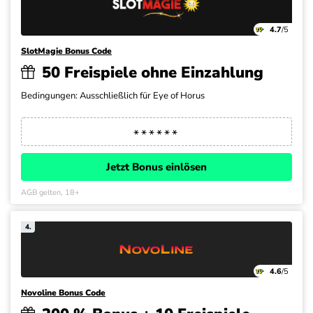
4.7
/5
SlotMagie Bonus Code
50 Freispiele ohne Einzahlung
Bedingungen: Ausschließlich für Eye of Horus
Jetzt Bonus einlösen
AGB gelten, 18+
4.
4.6
/5
Novoline Bonus Code