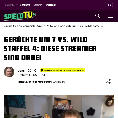
Bekannt aus:
Über spieloTV
Wie wir bewerten
Online Casino Vergleich
/
SpieloTV News
/
Gerüchte um 7 vs. Wild Staffel 4
Die SpieloTV Crew
Gerüchte um 7 vs. Wild
Datenschutzerklärung
Staffel 4: Diese Streamer
Haftungsausschluss für Inhalte
sind dabei
Affiliate Disclaimer
Jens
REDAKTEUR UND CASINO-EXPERTE
Schreiber gesucht
Datum: 17.05.2024
Loading ...
Inhaltlich geprüft durch:
Christian
Kontakt mit spieloTV
Spielsucht Hilfe