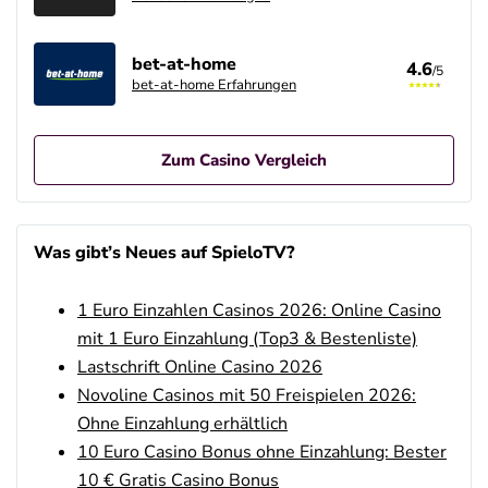
bet-at-home
4.6
/5
bet-at-home Erfahrungen
Zum Casino Vergleich
Betano Casino Bonus
4.8
/5
400% bis zu 80€
Was gibt’s Neues auf SpieloTV?
AGB gelten
1 Euro Einzahlen Casinos 2026: Online Casino
Interwetten Bonus
4.7
/5
100% bis zu 100€
mit 1 Euro Einzahlung (Top3 & Bestenliste)
AGB gelten
Lastschrift Online Casino 2026
Novoline Casinos mit 50 Freispielen 2026:
SlotMagie Bonus
4.7
Ohne Einzahlung erhältlich
/5
50 Freispiele ohne Einzahlung
AGB gelten
10 Euro Casino Bonus ohne Einzahlung: Bester
10 € Gratis Casino Bonus