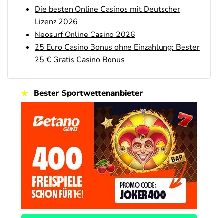
Novoline Bonus
4.6
Die besten Online Casinos mit Deutscher
/5
200 % Bonus + 10 Freispiele täglich
Lizenz 2026
AGB gelten
Neosurf Online Casino 2026
bet-at-home Bonus
25 Euro Casino Bonus ohne Einzahlung: Bester
4.6
/5
100% bis zu 100€
25 € Gratis Casino Bonus
AGB gelten
Zum Casino Bonus Vergleich
Bester Sportwettenanbieter