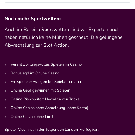
AGB gelten
Noch mehr Sportwetten:
Auch im Bereich Sportwetten sind wir Experten und
bet-at-home Bonus
500 % QUOTENBOOST + 100€
haben natürlich keine Mühen gescheut. Die gelungene
4.6
/5
BONUS
Abwechslung zur Slot Action.
AGB gelten
Verantwortungsvolles Spielen im Casino
Zum Sportwetten Bonusvergleich
Bonusjagd im Online Casino
Freispiele erzwingen bei Spielautomaten
Online Geld gewinnen mit Spielen
Casino Risikoleiter: Hochdrücken Tricks
Online Casino ohne Anmeldung (ohne Konto)
Online Casino ohne Limit
SpieloTV.com ist in den folgenden Ländern verfügbar:
DE
Gerüchte um 7 vs. Wild Staffel 4: Diese Streamer sind dabei