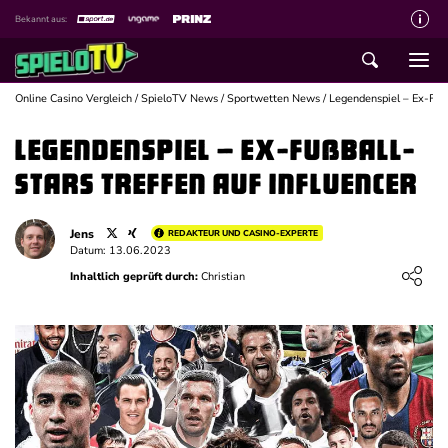
Bekannt aus:
Über spieloTV
Wie wir bewerten
Online Casino Vergleich
/
SpieloTV News
/
Sportwetten News
/
Legendenspiel – Ex-Fußb
Die SpieloTV Crew
Legendenspiel – Ex-Fußball-
Datenschutzerklärung
Stars treffen auf Influencer
Haftungsausschluss für Inhalte
Jens
REDAKTEUR UND CASINO-EXPERTE
Affiliate Disclaimer
Datum: 13.06.2023
Loading ...
Inhaltlich geprüft durch:
Christian
Schreiber gesucht
Kontakt mit spieloTV
Spielsucht Hilfe