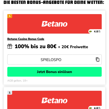
Die besten Bonus-Angebote für deine Wetten:
1.
4.8
/5
Betano Casino Bonus Code
100% bis zu 80€
+ 20€ Freiwette
Jetzt Bonus einlösen
AGB gelten, 18+
2.
4.8
/5