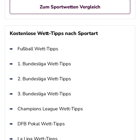
Zum Sportwetten Vergleich
Betano Casino Bonus
4.8
/5
100% bis zu 80€
Kostenlose Wett-Tipps nach Sportart
AGB gelten
Fußball Wett-Tipps
Betano Bonus
4.8
/5
100% bis zu 80€
1. Bundesliga Wett-Tipps
AGB gelten
Interwetten Bonus
2. Bundesliga Wett-Tipps
4.7
/5
100% bis 100€ Neukundenbonus
AGB gelten
3. Bundesliga Wett-Tipps
Bwin Bonus
4.6
/5
100% bis zu 100€
Champions League Wett-Tipps
AGB gelten
DFB Pokal Wett-Tipps
La Liga Wett-Tipps