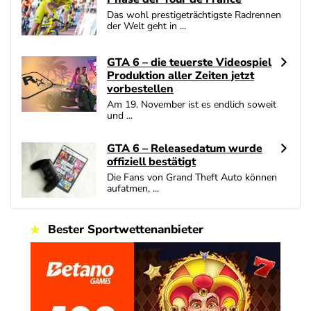
4.6
/5
100% bis zu 100€
Das wohl prestigeträchtigste Radrennen
der Welt geht in ...
AGB gelten
GTA 6 – die teuerste Videospiel
Zum Casino Bonus Vergleich
Produktion aller Zeiten jetzt
vorbestellen
Am 19. November ist es endlich soweit
und ...
GTA 6 – Releasedatum wurde
offiziell bestätigt
Die Fans von Grand Theft Auto können
aufatmen, ...
Bester Sportwettenanbieter