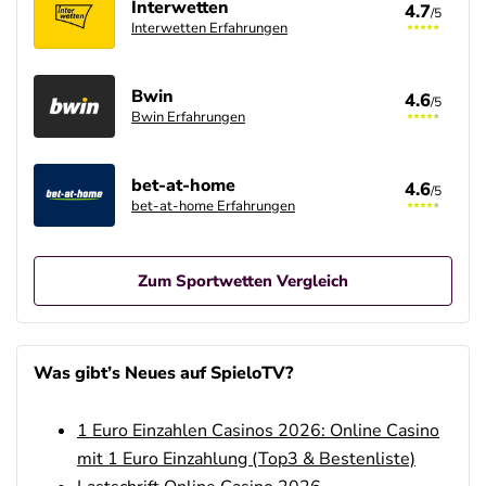
Interwetten
4.7
/5
Interwetten Erfahrungen
Bwin
4.6
/5
Bwin Erfahrungen
bet-at-home
4.6
/5
bet-at-home Erfahrungen
Zum Sportwetten Vergleich
Betano Casino Bonus
4.8
/5
100% bis zu 80€
Was gibt’s Neues auf SpieloTV?
AGB gelten
1 Euro Einzahlen Casinos 2026: Online Casino
Betano Bonus
4.8
/5
100% bis zu 80€
mit 1 Euro Einzahlung (Top3 & Bestenliste)
AGB gelten