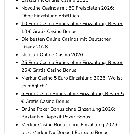
Lastschrift Online Casino 2026
Novoline Casinos mit 50 Freispielen 2026:
Interwetten Bonus
4.7
Ohne Einzahlung erhältlich
/5
100% bis 100€ Neukundenbonus
AGB gelten
10 Euro Casino Bonus ohne Einzahlung: Bester
10 € Gratis Casino Bonus
Bwin Bonus
4.6
Die besten Online Casinos mit Deutscher
/5
100% bis zu 100€
Lizenz 2026
AGB gelten
Neosurf Online Casino 2026
25 Euro Casino Bonus ohne Einzahlung: Bester
25 € Gratis Casino Bonus
bet-at-home Bonus
Merkur Casino 5 Euro Einzahlung 2026: Wo ist
500 % QUOTENBOOST + 100€
4.6
/5
BONUS
es möglich?
AGB gelten
5 Euro Casino Bonus ohne Einzahlung: Bester 5
€ Gratis Casino Bonus
Zum Sportwetten Bonusvergleich
Online Poker Bonus ohne Einzahlung 2026:
Bester No Deposit Poker Bonus
Merkur Casino Bonus ohne Einzahlung 2026:
Jetzt Merkur No Deposit Echtgeld Bonus