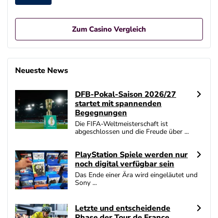
Zum Casino Vergleich
Betano Casino Bonus
4.8
/5
400% bis zu 80€
Neueste News
AGB gelten
DFB-Pokal-Saison 2026/27
Interwetten Bonus
startet mit spannenden
4.7
/5
100% bis zu 100€
Begegnungen
AGB gelten
Die FIFA-Weltmeisterschaft ist
abgeschlossen und die Freude über ...
SlotMagie Bonus
4.7
/5
50 Freispiele ohne Einzahlung
PlayStation Spiele werden nur
AGB gelten
noch digital verfügbar sein
Das Ende einer Ära wird eingeläutet und
Novoline Bonus
Sony ...
4.6
/5
200 % Bonus + 10 Freispiele täglich
AGB gelten
Letzte und entscheidende
Phase der Tour de France
bet-at-home Bonus