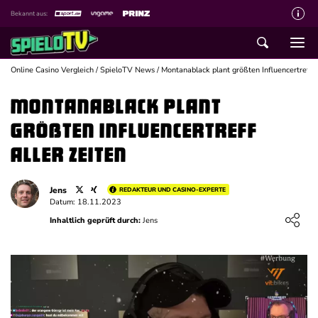
Bekannt aus:
Über spieloTV
Wie wir bewerten
Online Casino Vergleich
/
SpieloTV News
/
Montanablack plant größten Influencertreff a
Die SpieloTV Crew
Montanablack plant
Datenschutzerklärung
größten Influencertreff
Haftungsausschluss für Inhalte
aller Zeiten
Affiliate Disclaimer
Jens
REDAKTEUR UND CASINO-EXPERTE
Schreiber gesucht
Datum: 18.11.2023
Loading ...
Inhaltlich geprüft durch:
Jens
Kontakt mit spieloTV
Spielsucht Hilfe