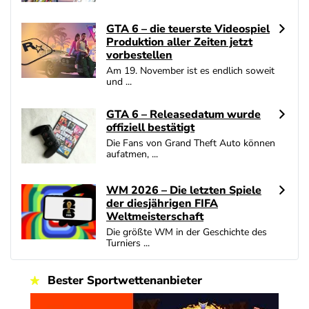
4.6
/5
200 % Bonus + 10 Freispiele täglich
AGB gelten
GTA 6 – die teuerste Videospiel
Produktion aller Zeiten jetzt
bet-at-home Bonus
vorbestellen
4.6
/5
100% bis zu 100€
Am 19. November ist es endlich soweit
AGB gelten
und ...
GTA 6 – Releasedatum wurde
Zum Casino Bonus Vergleich
offiziell bestätigt
Die Fans von Grand Theft Auto können
aufatmen, ...
WM 2026 – Die letzten Spiele
der diesjährigen FIFA
Weltmeisterschaft
Die größte WM in der Geschichte des
Turniers ...
Bester Sportwettenanbieter