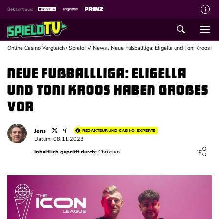
Bekannt aus:
Über spieloTV
Wie wir bewerten
Online Casino Vergleich
/
SpieloTV News
/
Neue Fußballliga: Eligella und Toni Kroos h
Die SpieloTV Crew
Neue Fußballliga: Eligella
Datenschutzerklärung
und Toni Kroos haben Großes
Haftungsausschluss für Inhalte
vor
Affiliate Disclaimer
Jens
REDAKTEUR UND CASINO-EXPERTE
Schreiber gesucht
Datum: 08.11.2023
Loading ...
Inhaltlich geprüft durch:
Christian
Kontakt mit spieloTV
Spielsucht Hilfe