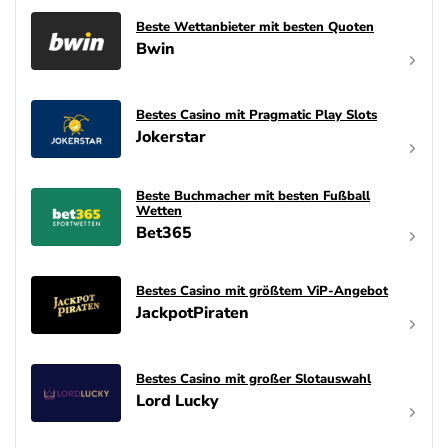
Betano Bonus
Beste Wettanbieter mit besten Quoten
4.8
/5
100% bis zu 80€
Bwin
AGB gelten
Interwetten Bonus
Bestes Casino mit Pragmatic Play Slots
4.7
/5
100% bis 100€ Neukundenbonus
Jokerstar
AGB gelten
Bwin Bonus
Beste Buchmacher mit besten Fußball
4.6
/5
Wetten
100% bis zu 100€
Bet365
AGB gelten
Bestes Casino mit größtem ViP-Angebot
JackpotPiraten
bet-at-home Bonus
500 % QUOTENBOOST + 100€
4.6
/5
BONUS
AGB gelten
Bestes Casino mit großer Slotauswahl
Lord Lucky
Zum Sportwetten Bonusvergleich