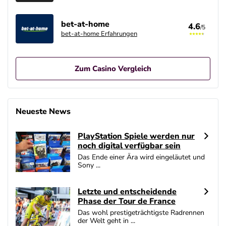
bet-at-home
4.6
/5
bet-at-home Erfahrungen
Zum Casino Vergleich
Betano Casino Bonus
4.8
/5
400% bis zu 80€
Neueste News
AGB gelten
PlayStation Spiele werden nur
Interwetten Bonus
noch digital verfügbar sein
4.7
/5
100% bis zu 100€
Das Ende einer Ära wird eingeläutet und
AGB gelten
Sony ...
SlotMagie Bonus
4.7
/5
50 Freispiele ohne Einzahlung
Letzte und entscheidende
Phase der Tour de France
AGB gelten
Das wohl prestigeträchtigste Radrennen
der Welt geht in ...
Novoline Bonus