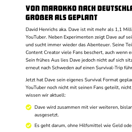
Von Marokko nach Deutschla
größer als geplant
David Henrichs aka. Dave ist mit mehr als 1,1 Mi
YouTuber. Neben Experimenten zeigt Dave auf sein
und sucht immer wieder das Abenteuer. Seine Teil
Content Creator viele Fans beschert, auch wenn er
Sein frühes Aus lies Dave jedoch nicht auf sich s
erneut nach Schweden auf einen Survival-Trip führ
Jetzt hat Dave sein eigenes Survival Format geplant
YouTuber noch nicht mit seinen Fans geteilt, nic
wissen wir aktuell:
Dave wird zusammen mit vier weiteren, bisla
ausgesetzt.
Es geht darum, ohne Hilfsmittel wie Geld o