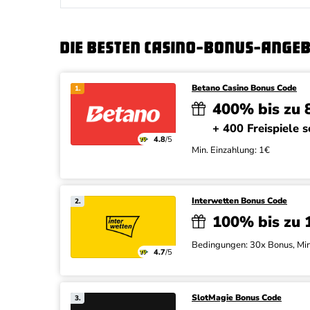
Die besten Casino-Bonus-Angeb
Betano Casino Bonus Code
1.
400% bis zu 
+ 400 Freispiele s
4.8
/5
Min. Einzahlung: 1€
Interwetten Bonus Code
2.
100% bis zu 
Bedingungen: 30x Bonus, Min
4.7
/5
SlotMagie Bonus Code
3.