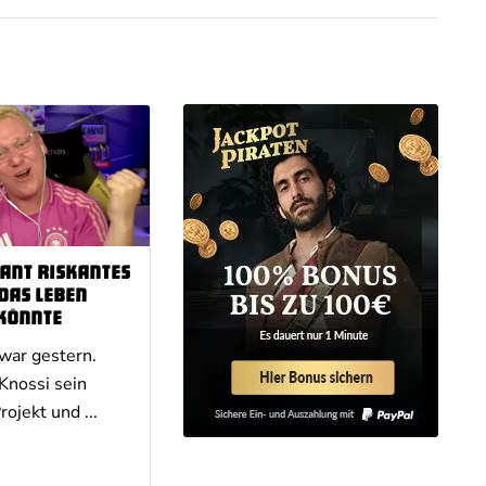
lant riskantes
 das Leben
könnte
 war gestern.
 Knossi sein
ojekt und ...