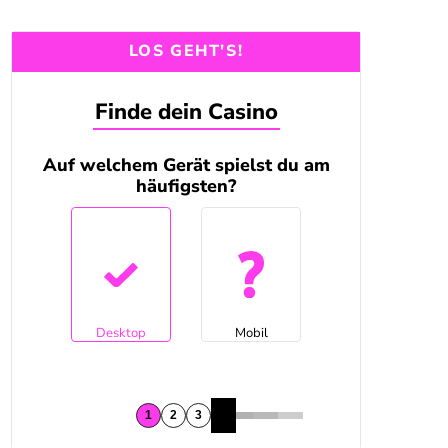
Paysafecard Online Casinos
15 EURO Casino Bonus ohne Einzahlung
Wettanbieter mit Paysafecard
LOS GEHT'S!
Beliebte Ratgeber:
Klarna Online Casinos
20 EURO Casino Bonus ohne Einzahlung
Neteller Online Casinos
25 EURO Casino Bonus ohne Einzahlung
Sportwetten Tipps (aktuell & kostenlos)
Finde dein Casino
Muchbetter Online Casinos
30 EURO Casino Bonus ohne Einzahlung
Sportwetten Strategien
Auf welchem Gerät spielst du am
Möchte
häufigsten?
Skrill Online Casinos
35 EURO Casino Bonus ohne Einzahlung
Kombiwetten Strategie
Giropay Online Casinos
50 EURO Casino Bonus ohne Einzahlung
Systemwetten Strategie
Kreditkarten Online Casinos
5 EURO Gratis Casino Startguthaben
Value Bets Erfahrungen & Strategie
Online Casino auf Rechnung
Casino Startguthaben ohne Einzahlung
Surebets Erfahrungen & Strategie
Desktop
Mobil
Casino mit Banküberweisung
Unbekannte Online Casinos mit Bonus ohne Einzahlung