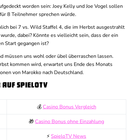
aufgedeckt worden sein: Joey Kelly und Joe Vogel sollen
für 8 Teilnehmer sprechen würde.
ich bei 7 vs. Wild Staffel 4, die im Herbst ausgestrahlt
urde, dabei? Könnte es vielleicht sein, dass der ein
n Start gegangen ist?
nd müssen uns wohl oder übel überraschen lassen.
erbst kommen wird, erwartet uns Ende des Monats
rsonen von Marokko nach Deutschland.
 auf SpieloTV
💰
Casino Bonus Vergleich
🎁
Casino Bonus ohne Einzahlung
⚡
SpieloTV News