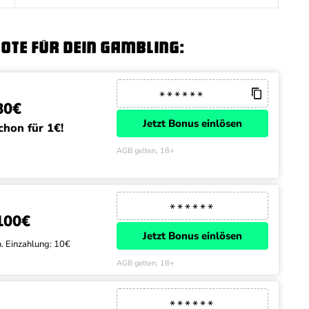
ote für dein Gambling:
80€
Jetzt Bonus einlösen
chon für 1€!
AGB gelten, 18+
100€
Jetzt Bonus einlösen
. Einzahlung: 10€
AGB gelten, 18+