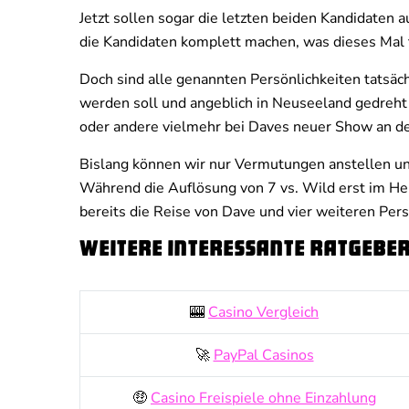
Jetzt sollen sogar die letzten beiden Kandidaten 
die Kandidaten komplett machen, was dieses Mal 
Doch sind alle genannten Persönlichkeiten tatsächl
werden soll und angeblich in Neuseeland gedreht w
oder andere vielmehr bei Daves neuer Show an de
Bislang können wir nur Vermutungen anstellen u
Während die Auflösung von 7 vs. Wild erst im H
bereits die Reise von Dave und vier weiteren Pe
Weitere interessante Ratgeber
🎰
Casino Vergleich
🚀
PayPal Casinos
🤑
Casino Freispiele ohne Einzahlung