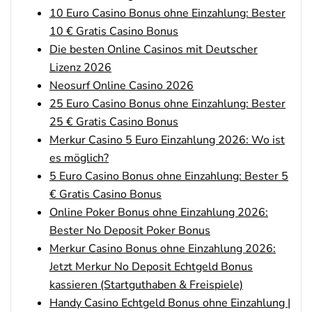
AGB gelten
10 Euro Casino Bonus ohne Einzahlung: Bester
10 € Gratis Casino Bonus
Bwin Bonus
4.6
Die besten Online Casinos mit Deutscher
/5
100% bis zu 100€
Lizenz 2026
AGB gelten
Neosurf Online Casino 2026
25 Euro Casino Bonus ohne Einzahlung: Bester
25 € Gratis Casino Bonus
bet-at-home Bonus
Merkur Casino 5 Euro Einzahlung 2026: Wo ist
500 % QUOTENBOOST + 100€
4.6
/5
BONUS
es möglich?
AGB gelten
5 Euro Casino Bonus ohne Einzahlung: Bester 5
€ Gratis Casino Bonus
Zum Sportwetten Bonusvergleich
Online Poker Bonus ohne Einzahlung 2026:
Bester No Deposit Poker Bonus
Merkur Casino Bonus ohne Einzahlung 2026:
Jetzt Merkur No Deposit Echtgeld Bonus
kassieren (Startguthaben & Freispiele)
Handy Casino Echtgeld Bonus ohne Einzahlung |