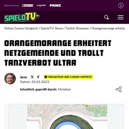
Bekannt aus:
Über spieloTV
Wie wir bewerten
Online Casino Vergleich
/
SpieloTV News
/
Twitch Streamer
/
Orangemorange erheitert N
Die SpieloTV Crew
Orangemorange erheitert
Datenschutzerklärung
Netzgemeinde und trollt
Haftungsausschluss für Inhalte
Tanzverbot ultra
Affiliate Disclaimer
Jens
REDAKTEUR UND CASINO-EXPERTE
Schreiber gesucht
Datum: 20.03.2023
Loading ...
Inhaltlich geprüft durch:
Christian
Kontakt mit spieloTV
Spielsucht Hilfe