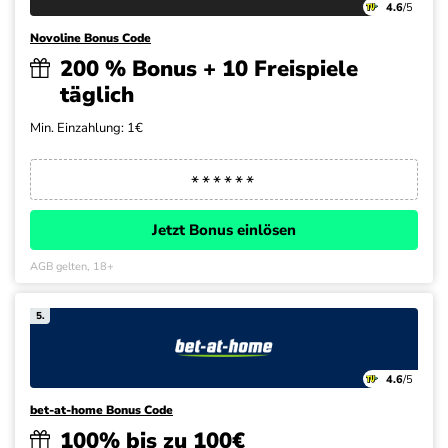
4.6
/5
Novoline Bonus Code
200 % Bonus + 10 Freispiele
täglich
Min. Einzahlung: 1€
Jetzt Bonus einlösen
AGB gelten, 18+
5.
4.6
/5
bet-at-home Bonus Code
100% bis zu 100€