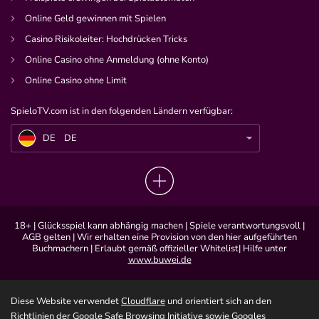
Online Geld gewinnen mit Spielen
Casino Risikoleiter: Hochdrücken Tricks
Online Casino ohne Anmeldung (ohne Konto)
Online Casino ohne Limit
SpieloTV.com ist in den folgenden Ländern verfügbar:
DE
Orangemorange erheitert Netzgemeinde und trollt Tanzverbot ultra
DE
DE
18+ | Glücksspiel kann abhängig machen | Spiele verantwortungsvoll |
AGB gelten | Wir erhalten eine Provision von den hier aufgeführten
Buchmachern | Erlaubt gemäß offizieller Whitelist| Hilfe unter
www.buwei.de
Diese Website verwendet
Cloudflare
und orientiert sich an den
Richtlinien der
Google Safe Browsing
Initiative sowie Googles