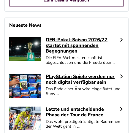
Zum Casino Vergleich
Betano Casino Bonus
4.8
/5
400% bis zu 80€
Neueste News
AGB gelten
DFB-Pokal-Saison 2026/27
Interwetten Bonus
startet mit spannenden
4.7
/5
100% bis zu 100€
Begegnungen
AGB gelten
Die FIFA-Weltmeisterschaft ist
abgeschlossen und die Freude über ...
SlotMagie Bonus
4.7
/5
50 Freispiele ohne Einzahlung
PlayStation Spiele werden nur
AGB gelten
noch digital verfügbar sein
Das Ende einer Ära wird eingeläutet und
Novoline Bonus
Sony ...
4.6
/5
200 % Bonus + 10 Freispiele täglich
AGB gelten
Letzte und entscheidende
Phase der Tour de France
bet-at-home Bonus
4.6
/5
100% bis zu 100€
Das wohl prestigeträchtigste Radrennen
der Welt geht in ...
AGB gelten