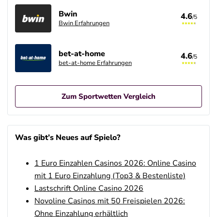
Bwin
4.6
/5
Bwin Erfahrungen
bet-at-home
4.6
/5
bet-at-home Erfahrungen
Zum Sportwetten Vergleich
Betano Casino Bonus
4.8
/5
100% bis zu 80€
Was gibt’s Neues auf Spielo?
AGB gelten
1 Euro Einzahlen Casinos 2026: Online Casino
Betano Bonus
4.8
/5
100% bis zu 80€
mit 1 Euro Einzahlung (Top3 & Bestenliste)
AGB gelten
Lastschrift Online Casino 2026
Novoline Casinos mit 50 Freispielen 2026:
Interwetten Bonus
4.7
Ohne Einzahlung erhältlich
/5
100% bis 100€ Neukundenbonus