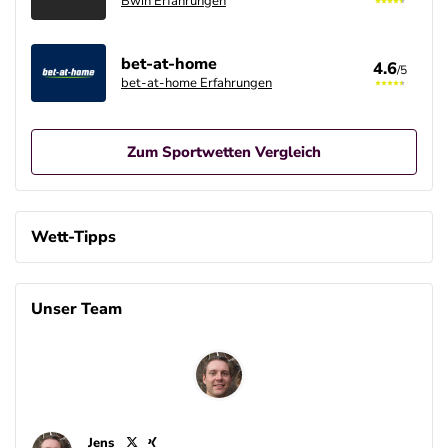
Bwin Erfahrungen
bet-at-home
4.6
/5
bet-at-home Erfahrungen
Zum Sportwetten Vergleich
Betano Casino Bonus
4.8
/5
100% bis zu 80€
Wett-Tipps
AGB gelten
Betano Bonus
4.8
Unser Team
/5
100% bis zu 80€
AGB gelten
Interwetten Bonus
4.7
/5
100% bis 100€ Neukundenbonus
AGB gelten
Jens