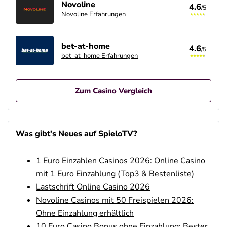
Novoline
4.6
/5
Novoline Erfahrungen
bet-at-home
4.6
/5
bet-at-home Erfahrungen
Zum Casino Vergleich
Betano Casino Bonus
4.8
/5
400% bis zu 80€
Was gibt’s Neues auf SpieloTV?
AGB gelten
1 Euro Einzahlen Casinos 2026: Online Casino
Interwetten Bonus
4.7
/5
100% bis zu 100€
mit 1 Euro Einzahlung (Top3 & Bestenliste)
AGB gelten
Lastschrift Online Casino 2026
Novoline Casinos mit 50 Freispielen 2026:
SlotMagie Bonus
4.7
Ohne Einzahlung erhältlich
/5
50 Freispiele ohne Einzahlung
AGB gelten
10 Euro Casino Bonus ohne Einzahlung: Bester