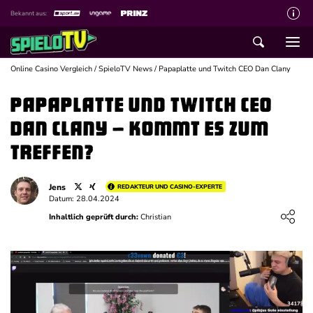
Bekannt aus:
Über spieloTV
Wie wir bewerten
Online Casino Vergleich
/
SpieloTV News
/
Papaplatte und Twitch CEO Dan Clany
Die SpieloTV Crew
Papaplatte und Twitch CEO
Datenschutzerklärung
Dan Clany – kommt es zum
Haftungsausschluss für Inhalte
Treffen?
Affiliate Disclaimer
Jens
REDAKTEUR UND CASINO-EXPERTE
Schreiber gesucht
Datum: 28.04.2024
Loading ...
Inhaltlich geprüft durch:
Christian
Kontakt mit spieloTV
Spielsucht Hilfe