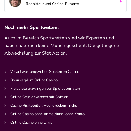
Bwin Bonus
Redakteur und Casino-Experte
4.6
/5
100% bis zu 100€
AGB gelten
Noch mehr Sportwetten:
Auch im Bereich Sportwetten sind wir Experten und
bet-at-home Bonus
500 % QUOTENBOOST + 100€
haben natürlich keine Mühen gescheut. Die gelungene
4.6
/5
BONUS
Abwechslung zur Slot Action.
AGB gelten
Verantwortungsvolles Spielen im Casino
Zum Sportwetten Bonusvergleich
Bonusjagd im Online Casino
Freispiele erzwingen bei Spielautomaten
Online Geld gewinnen mit Spielen
Casino Risikoleiter: Hochdrücken Tricks
Online Casino ohne Anmeldung (ohne Konto)
Online Casino ohne Limit