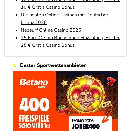
10 € Gratis Casino Bonus
Novoline Bonus
4.6
Die besten Online Casinos mit Deutscher
/5
200 % Bonus + 10 Freispiele täglich
Lizenz 2026
AGB gelten
Neosurf Online Casino 2026
bet-at-home Bonus
25 Euro Casino Bonus ohne Einzahlung: Bester
4.6
/5
100% bis zu 100€
25 € Gratis Casino Bonus
AGB gelten
Zum Casino Bonus Vergleich
Bester Sportwettenanbieter