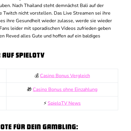
lauben. Nach Thailand steht demnächst Bali auf der
Twitch nicht vorstellen. Das Live Streamen sei ihre
 es ihre Gesundheit wieder zulasse, werde sie wieder
Fans leider mit sporadischen Videos zufrieden geben
n Reved alles Gute und hoffen auf ein baldiges
 auf SpieloTV
💰
Casino Bonus Vergleich
🎁
Casino Bonus ohne Einzahlung
⚡
SpieloTV News
ote für dein Gambling: