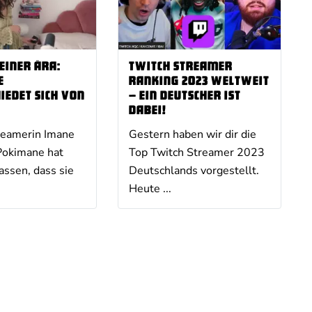
einer Ära:
Twitch Streamer
e
Ranking 2023 weltweit
iedet sich von
– ein Deutscher ist
dabei!
reamerin Imane
Gestern haben wir dir die
Pokimane hat
Top Twitch Streamer 2023
assen, dass sie
Deutschlands vorgestellt.
Heute ...