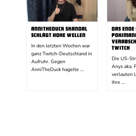
AnniTheDuck Skandal
Das Ende 
schlägt hohe Wellen
Pokiman
verabsch
In den letzten Wochen war
Twitch
ganz Twitch-Deutschland in
Die US-St
Aufruhr. Gegen
Anys aka. 
AnniTheDuck hagelte ...
verlauten l
ihre ...