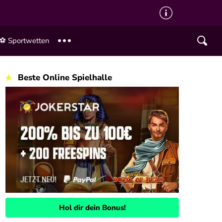
Über spieloTV
⚽ Sportwetten
Wie wir bewerten
Die SpieloTV Crew
Beste Online Spielhalle
💳 Zahlungen:
💎 Freispiele & No Deposit:
🎰 Top Slots:
🎰 Top Slots:
Beste Wettanbieter finden:
Datenschutzerklärung
us, RTP)
PayPal Online Casinos
50 Casino Freispiele: Jetzt sichern
Book of Ra (Casinos, Bonus, RTP)
Alles Spitze (Casinos, Bonus, RTP)
Neueste Wettanbieter 2026
Haftungsausschluss für Inhalte
, RTP)
Sofortüberweisung Online Casinos
Online Casino Bonus ohne Einzahlung
Sizzling Hot (Casinos, Bonus, RTP)
Blazing Star (Casinos, Bonus, RTP)
Sportwetten Bonus ohne Einzahlung
Affiliate Disclaimer
nus, RTP)
Apple Pay Online Casinos
Online Casino Freispiele (Top 3 Offers)
Lord of the Ocean (Casinos, Bonus, RTP)
Fruitinator (Casinos, Bonus, RTP)
Sportwetten Bonus Vergleich
Schreiber gesucht
Kontakt mit spieloTV
us, RTP)
Trustly Online Casinos
Handy Casino Bonus ohne Einzahlung
Dolphins Pearl (Casinos, Bonus, RTP)
Fishin Frenzy (Casinos, Bonus, RTP)
Sportwetten Freiwetten 2026
Spielsucht Hilfe
)
Lastschrift Online Casinos
5 EURO Casino Bonus ohne Einzahlung
Lucky Ladys Charm (Casinos, Bonus, RTP)
Ghost Slider (Casinos, Bonus, RTP)
Wettanbieter mit PayPal Sportwetten
Hol dir dein Bonus!
Google Pay Online Casinos
10 EURO Casino Bonus ohne Einzahlung
Neue Wettanbieter mit PayPal