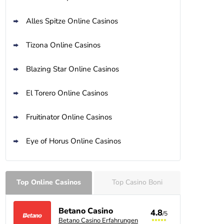
Alles Spitze Online Casinos
Tizona Online Casinos
Blazing Star Online Casinos
El Torero Online Casinos
Fruitinator Online Casinos
Eye of Horus Online Casinos
Top Online Casinos
Top Casino Boni
Betano Casino
4.8
/5
Betano Casino Erfahrungen