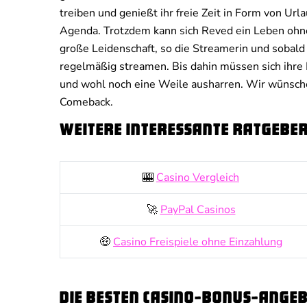
treiben und genießt ihr freie Zeit in Form von Ur
Agenda. Trotzdem kann sich Reved ein Leben ohne 
große Leidenschaft, so die Streamerin und sobald
regelmäßig streamen. Bis dahin müssen sich ihre 
und wohl noch eine Weile ausharren. Wir wünsche
Comeback.
Weitere interessante Ratgeber
🎰
Casino Vergleich
🚀
PayPal Casinos
🤑
Casino Freispiele ohne Einzahlung
Die besten Casino-Bonus-Angeb