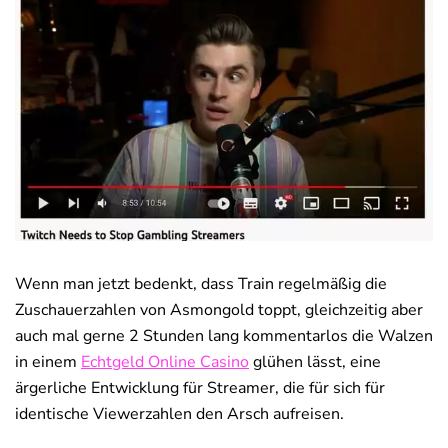
Wenn man jetzt bedenkt, dass Train regelmäßig die
Zuschauerzahlen von Asmongold toppt, gleichzeitig aber
auch mal gerne 2 Stunden lang kommentarlos die Walzen
in einem
Echtgeld Online Casino
glühen lässt, eine
ärgerliche Entwicklung für Streamer, die für sich für
identische Viewerzahlen den Arsch aufreisen.