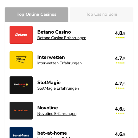
Top Online Casinos
Top Casino Boni
Betano Casino
4.8
/5
Betano Casino Erfahrungen
Interwetten
4.7
/5
Interwetten Erfahrungen
SlotMagie
4.7
/5
SlotMagie Erfahrungen
Novoline
4.6
/5
Novoline Erfahrungen
bet-at-home
4.6
/5