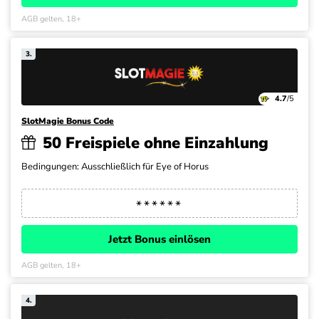
AGB gelten, 18+
3.
4.7
/5
SlotMagie Bonus Code
50 Freispiele ohne Einzahlung
Bedingungen: Ausschließlich für Eye of Horus
Jetzt Bonus einlösen
AGB gelten, 18+
4.