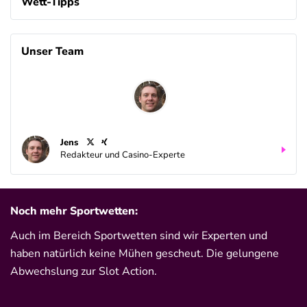
Wett-Tipps
Unser Team
Jens
Redakteur und Casino-Experte
Noch mehr Sportwetten:
Auch im Bereich Sportwetten sind wir Experten und
haben natürlich keine Mühen gescheut. Die gelungene
Abwechslung zur Slot Action.