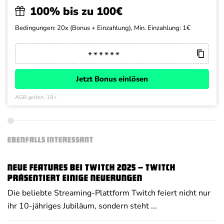
100% bis zu 100€
Bedingungen: 20x (Bonus + Einzahlung), Min. Einzahlung: 1€
Jetzt Bonus einlösen
AGB gelten, 18+
EBENFALLS INTERESSANT
Neue Features bei Twitch 2025 – Twitch
präsentiert einige Neuerungen
Die beliebte Streaming-Plattform Twitch feiert nicht nur
ihr 10-jähriges Jubiläum, sondern steht ...