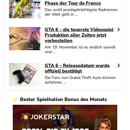
Phase der Tour de France
bet-at-home Bonus
4.6
/5
100% bis zu 100€
Das wohl prestigeträchtigste Radrennen
der Welt geht in ...
AGB gelten
GTA 6 – die teuerste Videospiel
Zum Casino Bonus Vergleich
Produktion aller Zeiten jetzt
vorbestellen
Am 19. November ist es endlich soweit
und ...
GTA 6 – Releasedatum wurde
offiziell bestätigt
Die Fans von Grand Theft Auto können
aufatmen, ...
Bester Spielhallen Bonus des Monats