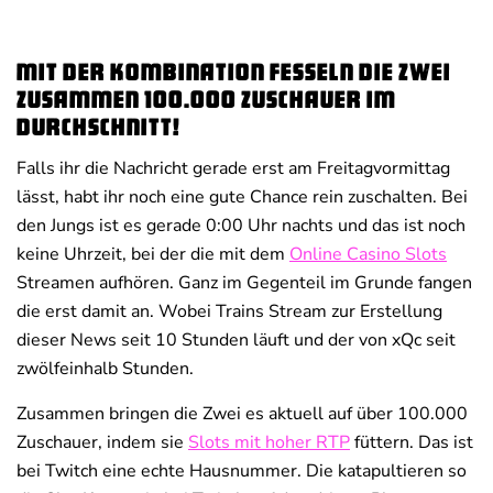
Mit der Kombination fesseln die Zwei
zusammen 100.000 Zuschauer im
Durchschnitt!
Falls ihr die Nachricht gerade erst am Freitagvormittag
lässt, habt ihr noch eine gute Chance rein zuschalten. Bei
den Jungs ist es gerade 0:00 Uhr nachts und das ist noch
keine Uhrzeit, bei der die mit dem
Online Casino Slots
Streamen aufhören. Ganz im Gegenteil im Grunde fangen
die erst damit an. Wobei Trains Stream zur Erstellung
dieser News seit 10 Stunden läuft und der von xQc seit
zwölfeinhalb Stunden.
Zusammen bringen die Zwei es aktuell auf über 100.000
Zuschauer, indem sie
Slots mit hoher RTP
füttern. Das ist
bei Twitch eine echte Hausnummer. Die katapultieren so