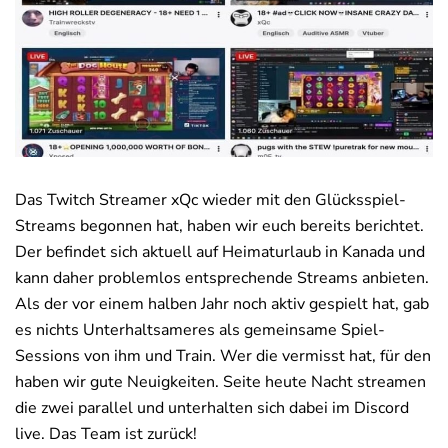
Deals
News
Das Twitch Streamer xQc wieder mit den Glücksspiel-
Streams begonnen hat, haben wir euch bereits berichtet.
Der befindet sich aktuell auf Heimaturlaub in Kanada und
kann daher problemlos entsprechende Streams anbieten.
Als der vor einem halben Jahr noch aktiv gespielt hat, gab
es nichts Unterhaltsameres als gemeinsame Spiel-
Sessions von ihm und Train. Wer die vermisst hat, für den
haben wir gute Neuigkeiten. Seite heute Nacht streamen
die zwei parallel und unterhalten sich dabei im Discord
live. Das Team ist zurück!