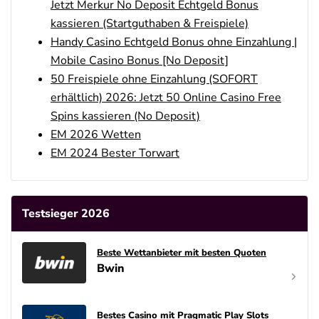
Jetzt Merkur No Deposit Echtgeld Bonus
kassieren (Startguthaben & Freispiele)
Handy Casino Echtgeld Bonus ohne Einzahlung |
Mobile Casino Bonus [No Deposit]
50 Freispiele ohne Einzahlung (SOFORT
erhältlich) 2026: Jetzt 50 Online Casino Free
Spins kassieren (No Deposit)
EM 2026 Wetten
EM 2024 Bester Torwart
Testsieger 2026
Beste Wettanbieter mit besten Quoten
Bwin
Bestes Casino mit Pragmatic Play Slots