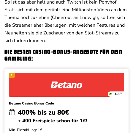
So ist das aber halt und auch Twitch ist kein Ponyhof.
Statt sich mit dem gefühlt eine Millionsten Video an dem
Thema hochzuziehen (Cheerout an Ludwig!), sollten sich
die Streamer eher überlegen, mit welchen Features und
Neuheiten sie die Zuschauer von den Slot-Streams zu
sich locken können.
Die besten Casino-Bonus-Angebote für dein
Gambling:
1.
4.8
/5
Betano Casino Bonus Code
400% bis zu 80€
+ 400 Freispiele schon für 1€!
Min. Einzahlung: 1€