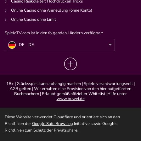
Casino Risikoleiter: Hochdrücken Tricks
Online Casino ohne Anmeldung (ohne Konto)
Online Casino ohne Limit
SpieloTV.com ist in den folgenden Ländern verfügbar:
DE
Trainwrecks: Gambling wird nicht verschwinden – ganz im Gegenteil
DE
DE
18+ | Glücksspiel kann abhängig machen | Spiele verantwortungsvoll |
AGB gelten | Wir erhalten eine Provision von den hier aufgeführten
Buchmachern | Erlaubt gemäß offizieller Whitelist| Hilfe unter
www.buwei.de
Diese Website verwendet
Cloudflare
und orientiert sich an den
Richtlinien der
Google Safe Browsing
Initiative sowie Googles
Richtlinien zum Schutz der Privatsphäre
.