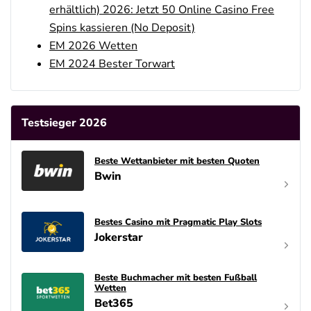
erhältlich) 2026: Jetzt 50 Online Casino Free
Spins kassieren (No Deposit)
EM 2026 Wetten
EM 2024 Bester Torwart
Testsieger 2026
Beste Wettanbieter mit besten Quoten
Bwin
Bestes Casino mit Pragmatic Play Slots
Jokerstar
Beste Buchmacher mit besten Fußball
Wetten
Bet365