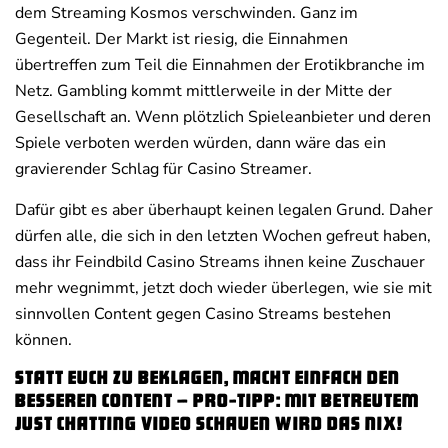
dem Streaming Kosmos verschwinden. Ganz im
Gegenteil. Der Markt ist riesig, die Einnahmen
übertreffen zum Teil die Einnahmen der Erotikbranche im
Netz. Gambling kommt mittlerweile in der Mitte der
Gesellschaft an. Wenn plötzlich Spieleanbieter und deren
Spiele verboten werden würden, dann wäre das ein
gravierender Schlag für Casino Streamer.
Dafür gibt es aber überhaupt keinen legalen Grund. Daher
dürfen alle, die sich in den letzten Wochen gefreut haben,
dass ihr Feindbild Casino Streams ihnen keine Zuschauer
mehr wegnimmt, jetzt doch wieder überlegen, wie sie mit
sinnvollen Content gegen Casino Streams bestehen
können.
Statt euch zu beklagen, macht einfach den
besseren Content – Pro-Tipp: Mit betreutem
Just Chatting Video schauen wird das nix!