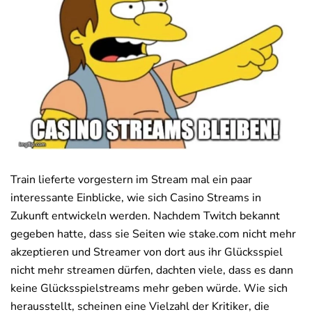
Deals
News
Train lieferte vorgestern im Stream mal ein paar
interessante Einblicke, wie sich Casino Streams in
Zukunft entwickeln werden. Nachdem Twitch bekannt
gegeben hatte, dass sie Seiten wie stake.com nicht mehr
akzeptieren und Streamer von dort aus ihr Glücksspiel
nicht mehr streamen dürfen, dachten viele, dass es dann
keine Glücksspielstreams mehr geben würde. Wie sich
herausstellt, scheinen eine Vielzahl der Kritiker, die