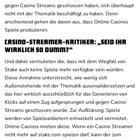
gegen Casino Streams geschossen haben, sich überhaupt
nicht mit der Thematik beschäftigt zu haben. Denn
anscheinend gehen die davon aus, dass Online Casinos
Spiele produzieren.
Casino-Streamer-Kritiker: „Seid ihr
wirklich so dumm?“
Und daher vermuteten die, dass mit dem Wegfall von
Stake auch keine Spiele mehr verfügbar sein würden.
Diese Annahme unterstreicht, wie wenig sich
Außenstehende mit der Thematik auseinandersetzen und
das hier wirklich ausschließlich für das Generieren von
Klicks auf einen Zug aufgesprungen und gegen Casino
Streams geschossen wurde. Zur Aufklärung: Spiele
werden von Spieleanbietern entwickelt und vermietet.
Online Casinos mieten diese. Wenn ein Casino Streamer
nicht mehr auf stake.com spielen darf, kann der zum