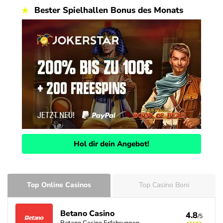
Bester Spielhallen Bonus des Monats
Hol dir dein Angebot!
Top Online Casinos
Top Casino Boni
Betano Casino
4.8
/5
Betano Casino Erfahrungen