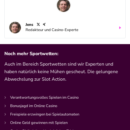
Jens
Redakteur und Casino-Experte
Noch mehr Sportwetten:
Auch im Bereich Sportwetten sind wir Experten und
haben natürlich keine Mühen gescheut. Die gelungene
Abwechslung zur Slot Action.
Verantwortungsvolles Spielen im Casino
Bonusjagd im Online Casino
Freispiele erzwingen bei Spielautomaten
Online Geld gewinnen mit Spielen