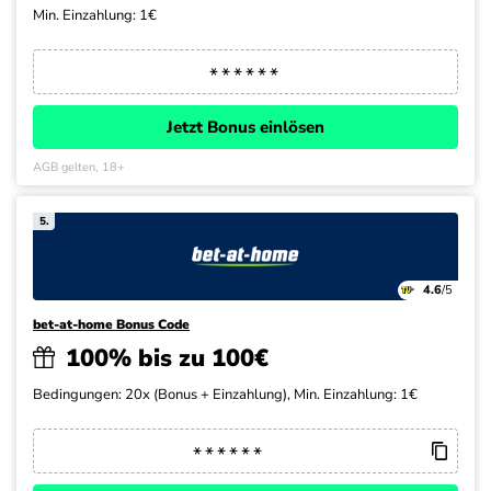
Min. Einzahlung: 1€
Jetzt Bonus einlösen
AGB gelten, 18+
5.
4.6
/5
bet-at-home Bonus Code
100% bis zu 100€
Bedingungen: 20x (Bonus + Einzahlung), Min. Einzahlung: 1€