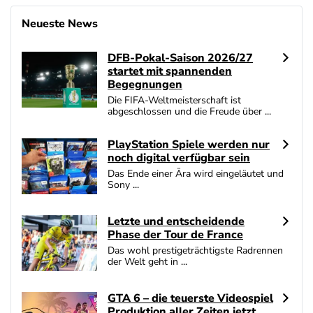
Betano Casino Bonus
4.8
/5
400% bis zu 80€
Neueste News
AGB gelten
DFB-Pokal-Saison 2026/27
Interwetten Bonus
startet mit spannenden
4.7
/5
100% bis zu 100€
Begegnungen
AGB gelten
Die FIFA-Weltmeisterschaft ist
abgeschlossen und die Freude über ...
SlotMagie Bonus
4.7
/5
50 Freispiele ohne Einzahlung
PlayStation Spiele werden nur
AGB gelten
noch digital verfügbar sein
Das Ende einer Ära wird eingeläutet und
Novoline Bonus
Sony ...
4.6
/5
200 % Bonus + 10 Freispiele täglich
AGB gelten
Letzte und entscheidende
Phase der Tour de France
bet-at-home Bonus
4.6
/5
100% bis zu 100€
Das wohl prestigeträchtigste Radrennen
der Welt geht in ...
AGB gelten
GTA 6 – die teuerste Videospiel
Zum Casino Bonus Vergleich
Produktion aller Zeiten jetzt