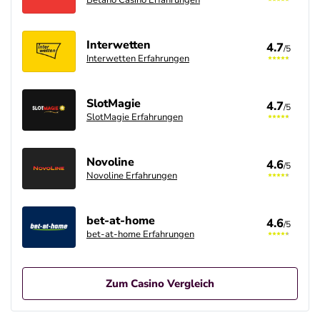
Interwetten
4.7
/5
Interwetten Erfahrungen
SlotMagie
4.7
/5
SlotMagie Erfahrungen
Novoline
4.6
/5
Novoline Erfahrungen
bet-at-home
4.6
/5
bet-at-home Erfahrungen
Zum Casino Vergleich