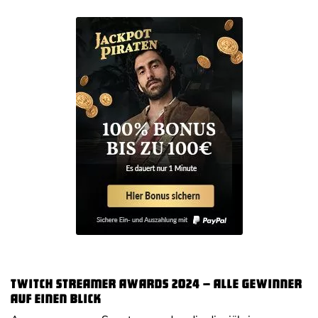
Twitch Streamer Awards 2024 – alle Gewinner
auf einen Blick