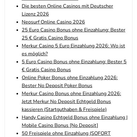
Bwin Bonus
4.6
Die besten Online Casinos mit Deutscher
/5
100% bis zu 100€
Lizenz 2026
AGB gelten
Neosurf Online Casino 2026
25 Euro Casino Bonus ohne Einzahlung: Bester
25 € Gratis Casino Bonus
bet-at-home Bonus
Merkur Casino 5 Euro Einzahlung 2026: Wo ist
500 % QUOTENBOOST + 100€
4.6
/5
BONUS
es möglich?
AGB gelten
5 Euro Casino Bonus ohne Einzahlung: Bester 5
€ Gratis Casino Bonus
Zum Sportwetten Bonusvergleich
Online Poker Bonus ohne Einzahlung 2026:
Bester No Deposit Poker Bonus
Merkur Casino Bonus ohne Einzahlung 2026:
Jetzt Merkur No Deposit Echtgeld Bonus
kassieren (Startguthaben & Freispiele)
Handy Casino Echtgeld Bonus ohne Einzahlung |
Mobile Casino Bonus [No Deposit]
50 Freispiele ohne Einzahlung (SOFORT