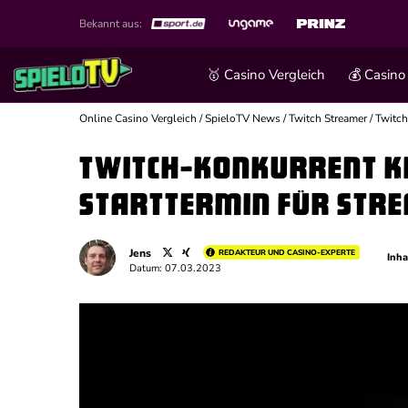
Bekannt aus:
🥇 Casino Vergleich
💰 Casino
Online Casino Vergleich
/
SpieloTV News
/
Twitch Streamer
/
Twitch
Top10 Spielotheken
Top10 Spielotheken Bonus Codes
🥇 Casinos:
🥇 Casinos:
🎰 Weitere Spiele-Hersteller:
Top 15 Wettanbieter
Twitch-Konkurrent Ki
01.
01.
01.
Novoline Casinos mit PayPal
Merkur Casinos mit PayPal
Gamomat Online Casinos
Betano Casino Erfahrungen
Betano Casino Bonus Code
Betano Casino Erfahrungen
Starttermin für Str
02.
02.
02.
Interwetten Erfahrungen
Interwetten Bonus Code
Betano Erfahrungen
Novoline Casinos mit Paysafe
Merkur Casinos mit Paysafe
NetEnt Online Casinos
Jens
REDAKTEUR UND CASINO-EXPERTE
03.
03.
03.
SlotMagie Erfahrungen
SlotMagie Bonus Code
Interwetten Erfahrungen
Inha
Novoline Casino Tricks
Merkur Casinos mit 5€ Einzahlung
Pragmatic Play Online Casinos
Datum: 07.03.2023
Loading ...
04.
04.
04.
Novoline Erfahrungen
Novoline Bonus Code
Bwin Erfahrungen
Novoline Casino Apps
Neue Merkur Casinos
Neueste Spielautomaten
05.
05.
05.
bet-at-home Erfahrungen
bet-at-home Bonus Code
bet-at-home Erfahrungen
Book of Ra Deluxe Casinos
Merkur Casino Apps
Casinos & Slots mit hoher RTP
06.
06.
06.
Jokerstar Erfahrungen
Jokerstar Bonus Code
NEO.bet Erfahrungen