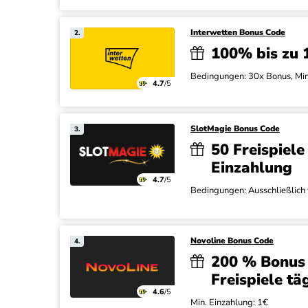
Interwetten Bonus Code
2.
100% bis zu 
Bedingungen: 30x Bonus, Min
4.7
/5
SlotMagie Bonus Code
3.
50 Freispiele
Einzahlung
4.7
/5
Bedingungen: Ausschließlich 
Novoline Bonus Code
4.
200 % Bonus 
Freispiele tä
4.6
/5
Min. Einzahlung: 1€