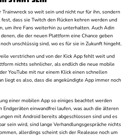
am Start sein
Trainwreck so weit sein und nicht nur für ihn, sondern
t fest, dass sie Twitch den Rücken kehren werden und
n, um ihre Fans weiterhin zu unterhalten. Auch Adin
u denen, die der neuen Plattform eine Chance geben
och unschlüssig sind, wo es für sie in Zukunft hingeht.
rweile verstrichen und von der Kick App fehlt weit und
tform nichts sehnlicher, als endlich die neue mobile
der YouTube mit nur einem Klick einen schnellen
n liegt es also, dass die angekündigte App immer noch
klung einer mobilen App so einiges beachtet werden
n Endgeräten einwandfrei laufen, was auch die älteren
ungen mit Android bereits abgeschlossen sind und es
zbar sein wird, sind lange Verhandlungsgespräche nichts
kommen, allerdings scheint sich der Realease noch um