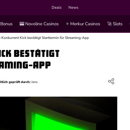
Deals
News
 Bonus
🎰 Novoline Casinos
⭐️ Merkur Casinos
🚀 Slots
-Konkurrent Kick bestätigt Starttermin für Streaming-App
🥇 Beste Spielothek finden:
🎁 Beste Boni:
🎁 Spiele & Boni:
🎁 Spiele & Boni:
Top 15 Wettboni
🎰 Beliebte Slots:
ck bestätigt
01.
Neue Online Casinos
Casino mit Startguthaben
Novoline Spiele (Liste)
Merkur Spiele (Liste)
Betano Casino Bonus Code
Books & Bulls (Casinos, Bon
eaming-App
02.
Betano Bonus Code
Bester Online Casino Bonus
Casino Neukundenbonus
Novomatic Spiele (Liste)
Merkur Casino kostenlos spielen
Fruit Mania (Casinos, Bonus
ltlich geprüft durch:
03.
Jens
Interwetten Bonus Code
Casino mit 1 EUR Einzahlung
Casino Bestandskundenbonus
Novoline Casino kostenlos spielen
Merkur Casino Bonus ohne Einzahlung
Monopoly Slot (Casinos, Bo
04.
Bwin Bonus Code
Legale Online Casinos
Cashback Casino Bonus
Sofort: Novoline Casino 50 Freispiele
Merkur Spielautomaten Tricks
Book of Dead (Casinos, Bon
05.
bet-at-home Bonus Code
Online Casino Auszahlungsquote
Casino Willkommensbonus
Welches Novoline Spiel zahlt am besten?
Welches Merkur Spiel zahlt am besten?
Tizona (Casinos, Bonus, RTP
06.
NEO.bet Bonus Code
Online Casino Apps