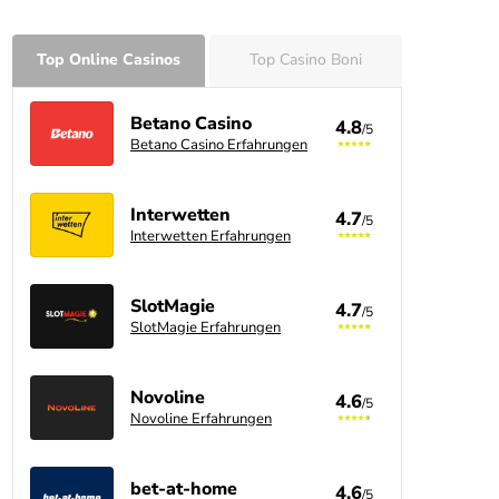
Paysafecard Online Casinos
15 EURO Casino Bonus ohne Einzahlung
Wettanbieter mit Paysafecard
Top Online Casinos
Top Casino Boni
Beliebte Ratgeber:
Klarna Online Casinos
20 EURO Casino Bonus ohne Einzahlung
Neteller Online Casinos
25 EURO Casino Bonus ohne Einzahlung
Sportwetten Tipps (aktuell & kostenlos)
Betano Casino
4.8
/5
Betano Casino Erfahrungen
Muchbetter Online Casinos
30 EURO Casino Bonus ohne Einzahlung
Sportwetten Strategien
Interwetten
Skrill Online Casinos
35 EURO Casino Bonus ohne Einzahlung
Kombiwetten Strategie
4.7
/5
Interwetten Erfahrungen
Giropay Online Casinos
50 EURO Casino Bonus ohne Einzahlung
Systemwetten Strategie
SlotMagie
4.7
Kreditkarten Online Casinos
5 EURO Gratis Casino Startguthaben
Value Bets Erfahrungen & Strategie
/5
SlotMagie Erfahrungen
Online Casino auf Rechnung
Casino Startguthaben ohne Einzahlung
Surebets Erfahrungen & Strategie
Novoline
4.6
/5
Casino mit Banküberweisung
Unbekannte Online Casinos mit Bonus ohne Einzahlung
Novoline Erfahrungen
bet-at-home
4.6
/5