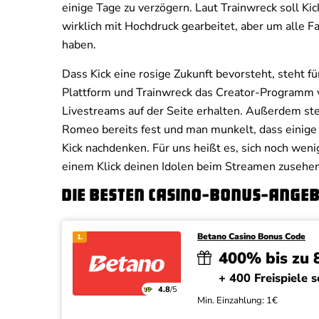
einige Tage zu verzögern. Laut Trainwreck soll Kic
wirklich mit Hochdruck gearbeitet, aber um alle 
haben.
Dass Kick eine rosige Zukunft bevorsteht, steht fü
Plattform und Trainwreck das Creator-Programm v
Livestreams auf der Seite erhalten. Außerdem ste
Romeo bereits fest und man munkelt, dass einige
Kick nachdenken. Für uns heißt es, sich noch weni
einem Klick deinen Idolen beim Streamen zusehen
Die besten Casino-Bonus-Angeb
Betano Casino Bonus Code
1.
400% bis zu 
+ 400 Freispiele s
4.8
/5
Min. Einzahlung: 1€