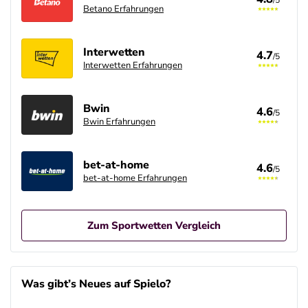
Betano Erfahrungen
Interwetten
4.7
/5
Interwetten Erfahrungen
Bwin
4.6
/5
Bwin Erfahrungen
bet-at-home
4.6
/5
bet-at-home Erfahrungen
Zum Sportwetten Vergleich
Betano Casino Bonus
4.8
/5
100% bis zu 80€
Was gibt’s Neues auf Spielo?
AGB gelten