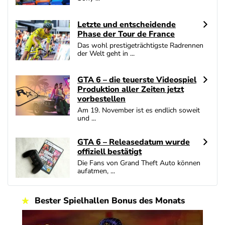
4.6
/5
200 % Bonus + 10 Freispiele täglich
AGB gelten
Letzte und entscheidende
Phase der Tour de France
bet-at-home Bonus
4.6
/5
100% bis zu 100€
Das wohl prestigeträchtigste Radrennen
der Welt geht in ...
AGB gelten
GTA 6 – die teuerste Videospiel
Zum Casino Bonus Vergleich
Produktion aller Zeiten jetzt
vorbestellen
Am 19. November ist es endlich soweit
und ...
GTA 6 – Releasedatum wurde
offiziell bestätigt
Die Fans von Grand Theft Auto können
aufatmen, ...
Bester Spielhallen Bonus des Monats