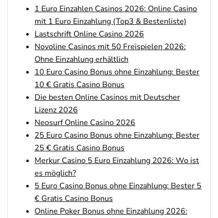
1 Euro Einzahlen Casinos 2026: Online Casino
Betano Bonus
4.8
/5
100% bis zu 80€
mit 1 Euro Einzahlung (Top3 & Bestenliste)
AGB gelten
Lastschrift Online Casino 2026
Novoline Casinos mit 50 Freispielen 2026:
Interwetten Bonus
4.7
Ohne Einzahlung erhältlich
/5
100% bis 100€ Neukundenbonus
AGB gelten
10 Euro Casino Bonus ohne Einzahlung: Bester
10 € Gratis Casino Bonus
Bwin Bonus
4.6
Die besten Online Casinos mit Deutscher
/5
100% bis zu 100€
Lizenz 2026
AGB gelten
Neosurf Online Casino 2026
25 Euro Casino Bonus ohne Einzahlung: Bester
25 € Gratis Casino Bonus
bet-at-home Bonus
Merkur Casino 5 Euro Einzahlung 2026: Wo ist
500 % QUOTENBOOST + 100€
4.6
/5
BONUS
es möglich?
AGB gelten
5 Euro Casino Bonus ohne Einzahlung: Bester 5
€ Gratis Casino Bonus
Zum Sportwetten Bonusvergleich
Online Poker Bonus ohne Einzahlung 2026: