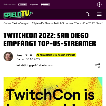
Bekannt aus:
Über spieloTV
Wie wir bewerten
Online Casino Vergleich
/
SpieloTV News
/
Twitch Streamer
/
TwitchCon 2022: San Die
Die SpieloTV Crew
TwitchCon 2022: San Diego
Datenschutzerklärung
empfängt Top-US-Streamer
Haftungsausschluss für Inhalte
Jens
REDAKTEUR UND CASINO-EXPERTE
Affiliate Disclaimer
Datum: 08.10.2022
Loading ...
Inhaltlich geprüft durch:
Jens
Schreiber gesucht
Kontakt mit spieloTV
Spielsucht Hilfe