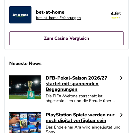
bet-at-home
4.6
/5
bet-at-home Erfahrungen
Zum Casino Vergleich
Betano Casino Bonus
4.8
/5
400% bis zu 80€
Neueste News
AGB gelten
DFB-Pokal-Saison 2026/27
Interwetten Bonus
startet mit spannenden
4.7
/5
100% bis zu 100€
Begegnungen
AGB gelten
Die FIFA-Weltmeisterschaft ist
abgeschlossen und die Freude über ...
SlotMagie Bonus
4.7
/5
50 Freispiele ohne Einzahlung
PlayStation Spiele werden nur
AGB gelten
noch digital verfügbar sein
Das Ende einer Ära wird eingeläutet und
Novoline Bonus
Sony ...