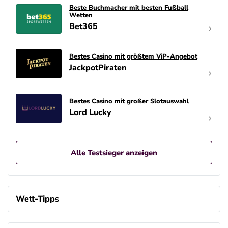
Bwin Bonus
Beste Buchmacher mit besten Fußball
4.6
/5
Wetten
100% bis zu 100€
Bet365
AGB gelten
Bestes Casino mit größtem ViP-Angebot
JackpotPiraten
bet-at-home Bonus
500 % QUOTENBOOST + 100€
4.6
/5
BONUS
AGB gelten
Bestes Casino mit großer Slotauswahl
Lord Lucky
Zum Sportwetten Bonusvergleich
Alle Testsieger anzeigen
Wett-Tipps