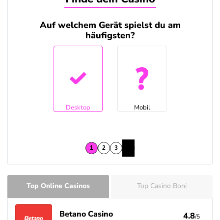
Auf welchem Gerät spielst du am
häufigsten?
Desktop
Mobil
Top Online Casinos
Top Casino Boni
Betano Casino
4.8
/5