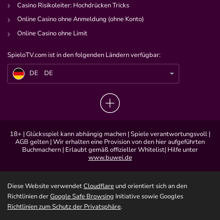
Casino Risikoleiter: Hochdrücken Tricks
Online Casino ohne Anmeldung (ohne Konto)
Online Casino ohne Limit
SpieloTV.com ist in den folgenden Ländern verfügbar:
DE
Zweite Chance für IShowSpeed: Twitch hebt Perma-Bann auf
DE
DE
18+ | Glücksspiel kann abhängig machen | Spiele verantwortungsvoll |
AGB gelten | Wir erhalten eine Provision von den hier aufgeführten
Buchmachern | Erlaubt gemäß offizieller Whitelist| Hilfe unter
www.buwei.de
Diese Website verwendet
Cloudflare
und orientiert sich an den
Richtlinien der
Google Safe Browsing
Initiative sowie Googles
Richtlinien zum Schutz der Privatsphäre
.