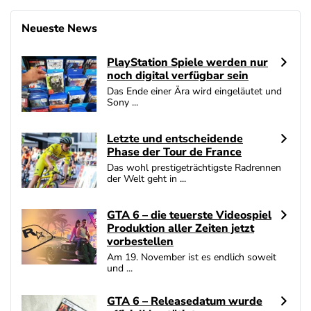
Betano Casino Bonus
4.8
/5
400% bis zu 80€
Neueste News
AGB gelten
PlayStation Spiele werden nur
Interwetten Bonus
noch digital verfügbar sein
4.7
/5
100% bis zu 100€
Das Ende einer Ära wird eingeläutet und
AGB gelten
Sony ...
SlotMagie Bonus
4.7
/5
50 Freispiele ohne Einzahlung
Letzte und entscheidende
Phase der Tour de France
AGB gelten
Das wohl prestigeträchtigste Radrennen
der Welt geht in ...
Novoline Bonus
4.6
/5
200 % Bonus + 10 Freispiele täglich
AGB gelten
GTA 6 – die teuerste Videospiel
Produktion aller Zeiten jetzt
bet-at-home Bonus
vorbestellen
4.6
/5
100% bis zu 100€
Am 19. November ist es endlich soweit
AGB gelten
und ...
GTA 6 – Releasedatum wurde
Zum Casino Bonus Vergleich