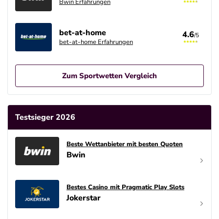
Bwin Erfahrungen
bet-at-home
4.6
/5
bet-at-home Erfahrungen
Zum Sportwetten Vergleich
Betano Casino Bonus
4.8
/5
100% bis zu 80€
Testsieger 2026
AGB gelten
Betano Bonus
Beste Wettanbieter mit besten Quoten
4.8
/5
100% bis zu 80€
Bwin
AGB gelten
Interwetten Bonus
Bestes Casino mit Pragmatic Play Slots
4.7
/5
100% bis 100€ Neukundenbonus
Jokerstar
AGB gelten