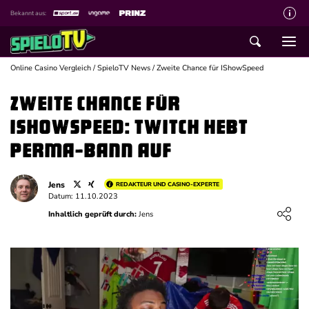
Bekannt aus:
Über spieloTV
Wie wir bewerten
Online Casino Vergleich
/
SpieloTV News
/
Zweite Chance für IShowSpeed
Die SpieloTV Crew
Zweite Chance für
Datenschutzerklärung
IShowSpeed: Twitch hebt
Haftungsausschluss für Inhalte
Perma-Bann auf
Affiliate Disclaimer
Jens
REDAKTEUR UND CASINO-EXPERTE
Schreiber gesucht
Datum: 11.10.2023
Loading ...
Inhaltlich geprüft durch:
Jens
Kontakt mit spieloTV
Spielsucht Hilfe