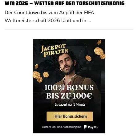
WM 2026 – Wetten auf den Torschützenkönig
Der Countdown bis zum Anpfiff der FIFA
Weltmeisterschaft 2026 läuft und in ...