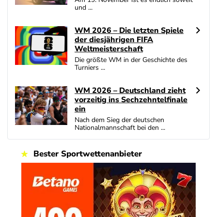
und ...
WM 2026 – Die letzten Spiele
der diesjährigen FIFA
Weltmeisterschaft
Die größte WM in der Geschichte des
Turniers ...
WM 2026 – Deutschland zieht
vorzeitig ins Sechzehntelfinale
ein
Nach dem Sieg der deutschen
Nationalmannschaft bei den ...
Bester Sportwettenanbieter