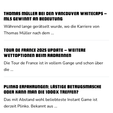
Thomas Müller bei den Vancouver Whitecaps –
MLS gewinnt an Bedeutung
Während lange gerätselt wurde, wo die Karriere von
Thomas Müller nach dem ...
Tour de France 2025 Update – weitere
Wettoptionen beim Radrennen
Die Tour de France ist in vollem Gange und schon über
die ...
Plinko Erfahrungen: Lästige Betrugsmasche
oder kann man die 1000x treffen?
Das mit Abstand wohl beliebteste Instant Game ist
derzeit Plinko. Bekannt aus ...