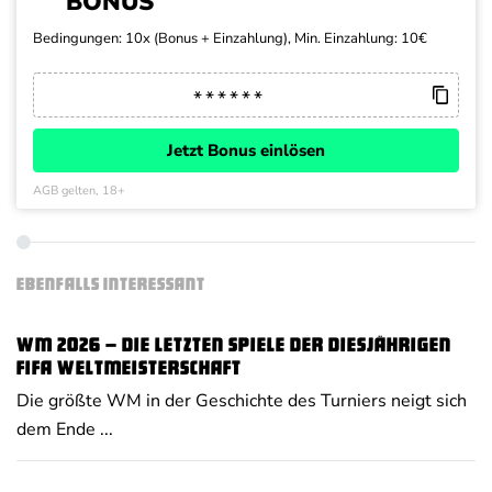
BONUS
Bedingungen: 10x (Bonus + Einzahlung), Min. Einzahlung: 10€
Jetzt Bonus einlösen
AGB gelten, 18+
EBENFALLS INTERESSANT
WM 2026 – Die letzten Spiele der diesjährigen
FIFA Weltmeisterschaft
Die größte WM in der Geschichte des Turniers neigt sich
dem Ende ...