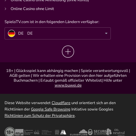
Online Casino ohne Anmeldung (ohne Konto)
Online Casino ohne Limit
SpieloTV.com ist in den folgenden Ländern verfügbar:
DE
Wimbledon 2025 – Wissenswertes über das Tennis-Ereignis des Jahres
DE
DE
18+ | Glücksspiel kann abhängig machen | Spiele verantwortungsvoll |
AGB gelten | Wir erhalten eine Provision von den hier aufgeführten
Buchmachern | Erlaubt gemäß offizieller Whitelist| Hilfe unter
www.buwei.de
Diese Website verwendet
Cloudflare
und orientiert sich an den
Richtlinien der
Google Safe Browsing
Initiative sowie Googles
Richtlinien zum Schutz der Privatsphäre
.