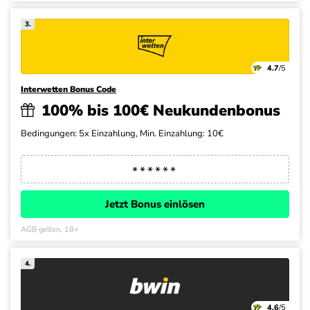
3.
4.7
/5
Interwetten Bonus Code
100% bis 100€ Neukundenbonus
Bedingungen: 5x Einzahlung, Min. Einzahlung: 10€
Jetzt Bonus einlösen
AGB gelten, 18+
4.
4.6
/5