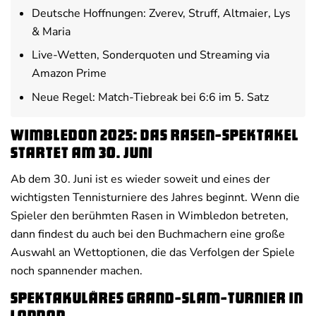
Deutsche Hoffnungen: Zverev, Struff, Altmaier, Lys
& Maria
Deals
News
Live-Wetten, Sonderquoten und Streaming via
Amazon Prime
Neue Regel: Match-Tiebreak bei 6:6 im 5. Satz
Wimbledon 2025: Das Rasen-Spektakel
startet am 30. Juni
Ab dem 30. Juni ist es wieder soweit und eines der
wichtigsten Tennisturniere des Jahres beginnt. Wenn die
Spieler den berühmten Rasen in Wimbledon betreten,
dann findest du auch bei den Buchmachern eine große
Auswahl an Wettoptionen, die das Verfolgen der Spiele
noch spannender machen.
Spektakuläres Grand-Slam-Turnier in