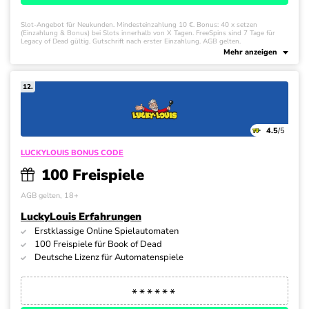
Slot-Angebot für Neukunden. Mindesteinzahlung 10 €. Bonus: 40 x setzen
(Einzahlung & Bonus) bei Slots innerhalb von X Tagen. FreeSpins sind 7 Tage für
Legacy of Dead gültig. Gutschrift nach erster Einzahlung. AGB gelten.
Mehr anzeigen
12.
4.5
/5
LUCKYLOUIS BONUS CODE
100 Freispiele
AGB gelten, 18+
LuckyLouis Erfahrungen
Erstklassige Online Spielautomaten
100 Freispiele für Book of Dead
Deutsche Lizenz für Automatenspiele