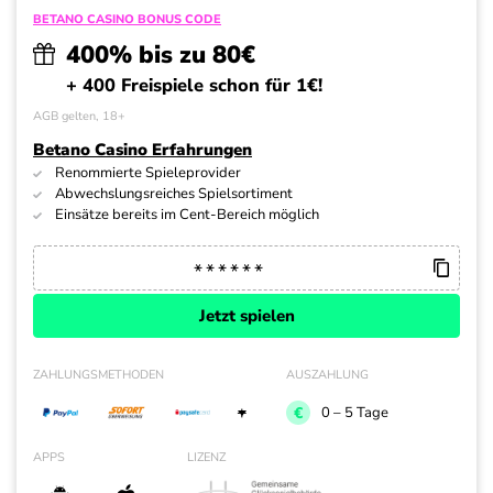
BETANO CASINO BONUS CODE
400% bis zu 80€
+ 400 Freispiele schon für 1€!
AGB gelten, 18+
Betano Casino Erfahrungen
Renommierte Spieleprovider
Abwechslungsreiches Spielsortiment
Einsätze bereits im Cent-Bereich möglich
Jetzt spielen
ZAHLUNGSMETHODEN
AUSZAHLUNG
+
0 – 5 Tage
APPS
LIZENZ