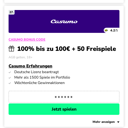
27.
4.2
/5
CASUMO BONUS CODE
100% bis zu 100€ + 50 Freispiele
AGB gelten, 18+
Casumo Erfahrungen
Deutsche Lizenz beantragt
Mehr als 1500 Spiele im Portfolio
Wöchtenliche Gewinnaktionen
Jetzt spielen
Mehr anzeigen