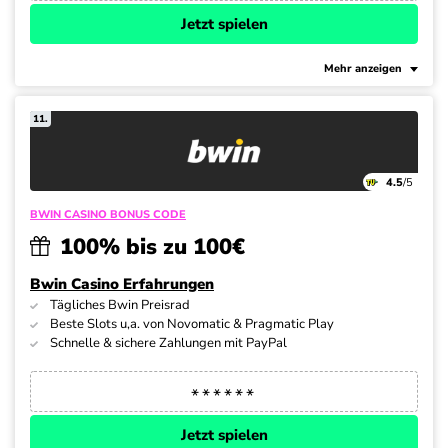
Jetzt spielen
Mehr anzeigen
11.
4.5
/5
BWIN CASINO BONUS CODE
100% bis zu 100€
Bwin Casino Erfahrungen
Tägliches Bwin Preisrad
Beste Slots u,a. von Novomatic & Pragmatic Play
Schnelle & sichere Zahlungen mit PayPal
Jetzt spielen