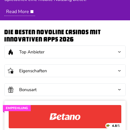
Read More
Deals
News
Die besten Novoline Casinos mit
innovativen Apps 2026
Top Anbieter
Eigenschaften
Bonusart
EMPFEHLUNG
4.8
/5