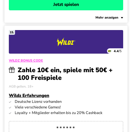
Jetzt spielen
Mehr anzeigen
15.
4.4
/5
WILDZ BONUS CODE
Zahle 10€ ein, spiele mit 50€ +
100 Freispiele
AGB gelten, 18+
Wildz Erfahrungen
Deutsche Lizenz vorhanden
Viele verschiedene Games!
Loyalty + Mitglieder erhalten bis zu 20% Cashback