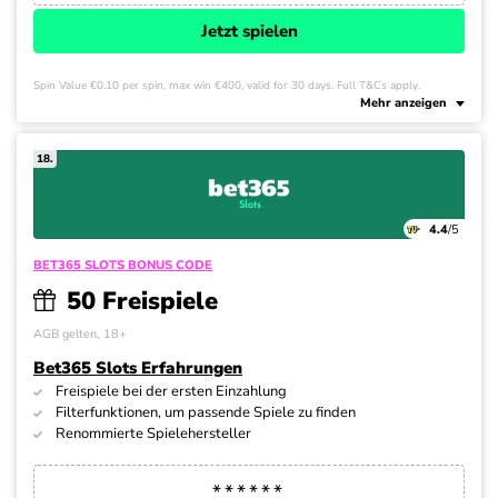
Jetzt spielen
Spin Value €0.10 per spin, max win €400, valid for 30 days. Full T&Cs apply.
Mehr anzeigen
18.
4.4
/5
BET365 SLOTS BONUS CODE
50 Freispiele
AGB gelten, 18+
Bet365 Slots Erfahrungen
Freispiele bei der ersten Einzahlung
Filterfunktionen, um passende Spiele zu finden
Renommierte Spielehersteller