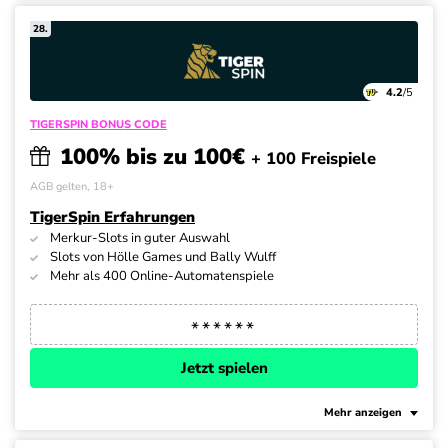
28.
4.2
/5
TIGERSPIN BONUS CODE
100% bis zu 100€
+ 100 Freispiele
AGB gelten, 18+
TigerSpin Erfahrungen
Merkur-Slots in guter Auswahl
Slots von Hölle Games und Bally Wulff
Mehr als 400 Online-Automatenspiele
Jetzt spielen
Mehr anzeigen