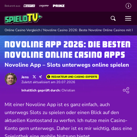
Bekannt aus:
Über spieloTV
Wie wir bewerten
Online Casino Vergleich
/
Novoline Casino 2026: Beste Novoline Online Casinos mit Ech
Die SpieloTV Crew
Novoline App 2026: Die besten
Datenschutzerklärung
Novoline Online Casino Apps
Haftungsausschluss für Inhalte
Novoline App – Slots unterwegs online spielen
Affiliate Disclaimer
Jens
REDAKTEUR UND CASINO-EXPERTE
Zuletzt aktualisiert am 20.07.2026
Schreiber gesucht
Loading ...
Inhaltlich geprüft durch:
Christian
Kontakt mit spieloTV
Mit einer Novoline App ist es ganz einfach, auch
Spielsucht Hilfe
unterwegs Slots zu spielen oder einen Blick auf den
aktuellen Kontostand zu werfen. Ich nutze mein Casino-
Konto gern unterwegs. Daher ist es mir wichtig, dass eine
Spielothek eine mobile Nutzung bietet.