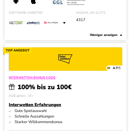
SOFTWARE ANBIETER
ANZAHL AN SLOTS
4317
+
Weniger anzeigen
TOP ANGEBOT
4.7
/5
INTERWETTEN BONUS CODE
100% bis zu 100€
AGB gelten, 18+
Interwetten Erfahrungen
Gute Spielauswahl
Schnelle Auszahlungen
Starker Willkommensbonus