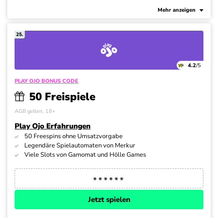
Mehr anzeigen
25.
4.2
/5
PLAY OJO BONUS CODE
50 Freispiele
AGB gelten, 18+
Play Ojo Erfahrungen
50 Freespins ohne Umsatzvorgabe
Legendäre Spielautomaten von Merkur
Viele Slots von Gamomat und Hölle Games
Jetzt spielen