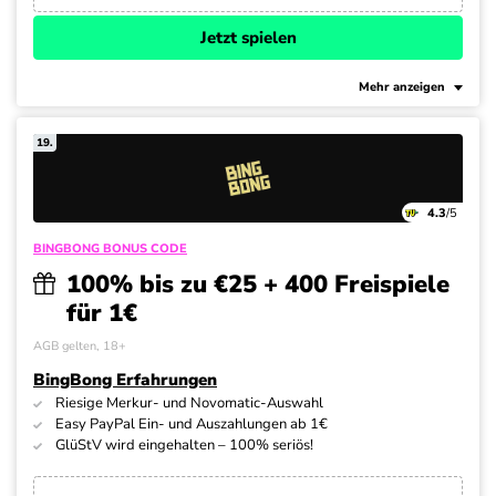
Jetzt spielen
Mehr anzeigen
19.
4.3
/5
BINGBONG BONUS CODE
100% bis zu €25 + 400 Freispiele
für 1€
AGB gelten, 18+
BingBong Erfahrungen
Riesige Merkur- und Novomatic-Auswahl
Easy PayPal Ein- und Auszahlungen ab 1€
GlüStV wird eingehalten – 100% seriös!