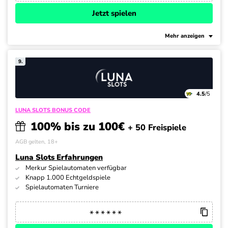
Jetzt spielen
Mehr anzeigen
9.
4.5
/5
LUNA SLOTS BONUS CODE
100% bis zu 100€
+ 50 Freispiele
AGB gelten, 18+
Luna Slots Erfahrungen
Merkur Spielautomaten verfügbar
Knapp 1.000 Echtgeldspiele
Spielautomaten Turniere