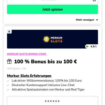
Jetzt spielen
Mehr anzeigen
8.
4.5
/5
MERKUR SLOTS BONUS CODE
100 % Bonus bis zu 100 €
AGB gelten, 18+
Merkur Slots Erfahrungen
Lukrativer Willkommensbonus: 100% bis 100 Euro
Deutscher Kundensupport inklusive Live-Chat
Attraktive Spielautomaten von Merkur und Red Tiger