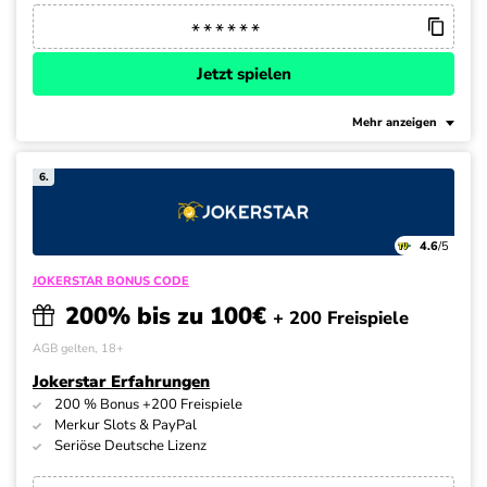
Jetzt spielen
Mehr anzeigen
6.
4.6
/5
JOKERSTAR BONUS CODE
200% bis zu 100€
+ 200 Freispiele
AGB gelten, 18+
Jokerstar Erfahrungen
200 % Bonus +200 Freispiele
Merkur Slots & PayPal
Seriöse Deutsche Lizenz