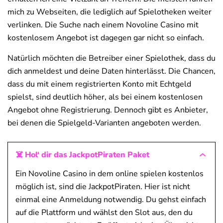
mich zu Webseiten, die lediglich auf Spielotheken weiter
verlinken. Die Suche nach einem Novoline Casino mit
kostenlosem Angebot ist dagegen gar nicht so einfach.
Natürlich möchten die Betreiber einer Spielothek, dass du
dich anmeldest und deine Daten hinterlässt. Die Chancen,
dass du mit einem registrierten Konto mit Echtgeld
spielst, sind deutlich höher, als bei einem kostenlosen
Angebot ohne Registrierung. Dennoch gibt es Anbieter,
bei denen die Spielgeld-Varianten angeboten werden.
☠️ Hol‘ dir das JackpotPiraten Paket
Ein Novoline Casino in dem online spielen kostenlos
möglich ist, sind die JackpotPiraten. Hier ist nicht
einmal eine Anmeldung notwendig. Du gehst einfach
auf die Plattform und wählst den Slot aus, den du