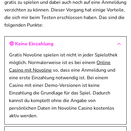
gratis zu spielen und dabei auch noch auf eine Anmeldung
verzichten zu können. Dieser Vorgang hat einige Vorteile,
die sich mir beim Testen erschlossen haben. Das sind die
folgenden Punkte:
🤑 Keine Einzahlung
Gratis Novoline spielen ist nicht in jeder Spielothek
möglich. Normalerweise ist es bei einem
Online
Casino mit Novoline
so, dass eine Anmeldung und
eine erste Einzahlung notwendig ist. Bei einem
Casino mit einer Demo-Versionen ist keine
Einzahlung die Grundlage für das Spiel. Dadurch
kannst du komplett ohne die Angabe von
persönlichen Daten im Novoline Casino kostenlos
aktiv werden.