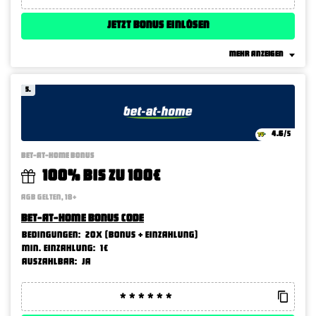
Jetzt Bonus einlösen
Mehr anzeigen
5.
4.6
/5
BET-AT-HOME BONUS
100% bis zu 100€
AGB gelten, 18+
bet-at-home Bonus Code
Bedingungen:
20x (Bonus + Einzahlung)
Min. Einzahlung:
1€
Auszahlbar:
Ja