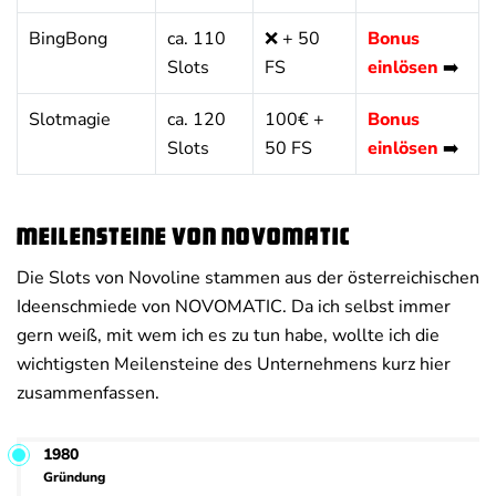
BingBong
ca. 110
❌ + 50
Bonus
Slots
FS
einlösen
➡️
Slotmagie
ca. 120
100€ +
Bonus
Slots
50 FS
einlösen
➡️
Meilensteine von NOVOMATIC
Die Slots von Novoline stammen aus der österreichischen
Ideenschmiede von NOVOMATIC. Da ich selbst immer
gern weiß, mit wem ich es zu tun habe, wollte ich die
wichtigsten Meilensteine des Unternehmens kurz hier
zusammenfassen.
1980
Gründung