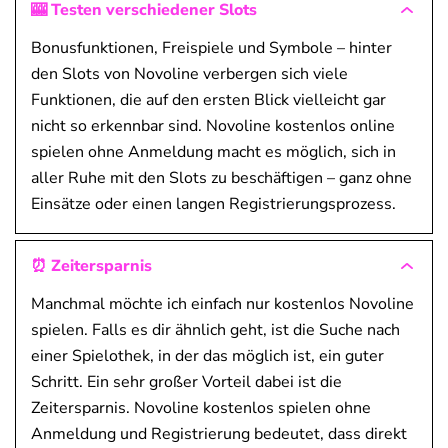
🎰 Testen verschiedener Slots
Bonusfunktionen, Freispiele und Symbole – hinter
den Slots von Novoline verbergen sich viele
Funktionen, die auf den ersten Blick vielleicht gar
nicht so erkennbar sind. Novoline kostenlos online
spielen ohne Anmeldung macht es möglich, sich in
aller Ruhe mit den Slots zu beschäftigen – ganz ohne
Einsätze oder einen langen Registrierungsprozess.
⏰ Zeitersparnis
Manchmal möchte ich einfach nur kostenlos Novoline
spielen. Falls es dir ähnlich geht, ist die Suche nach
einer Spielothek, in der das möglich ist, ein guter
Schritt. Ein sehr großer Vorteil dabei ist die
Zeitersparnis. Novoline kostenlos spielen ohne
Anmeldung und Registrierung bedeutet, dass direkt