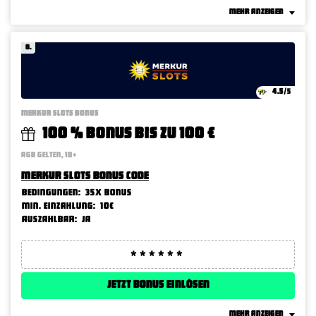
Mehr anzeigen
8.
4.5
/5
MERKUR SLOTS BONUS
100 % Bonus bis zu 100 €
AGB gelten, 18+
Merkur Slots Bonus Code
Bedingungen:
35x Bonus
Min. Einzahlung:
10€
Auszahlbar:
Ja
Jetzt Bonus einlösen
Mehr anzeigen