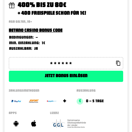
400% bis zu 80€
+ 400 Freispiele schon für 1€!
AGB gelten, 18+
Betano Casino Bonus Code
Bedingungen:
–
Min. Einzahlung:
1€
Auszahlbar:
Ja
Jetzt Bonus einlösen
ZAHLUNGSMETHODEN
AUSZAHLUNG
+
0 – 5 Tage
APPS
LIZENZ