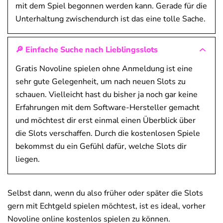
mit dem Spiel begonnen werden kann. Gerade für die
Unterhaltung zwischendurch ist das eine tolle Sache.
🔎 Einfache Suche nach Lieblingsslots
Gratis Novoline spielen ohne Anmeldung ist eine
sehr gute Gelegenheit, um nach neuen Slots zu
schauen. Vielleicht hast du bisher ja noch gar keine
Erfahrungen mit dem Software-Hersteller gemacht
und möchtest dir erst einmal einen Überblick über
die Slots verschaffen. Durch die kostenlosen Spiele
bekommst du ein Gefühl dafür, welche Slots dir
liegen.
Selbst dann, wenn du also früher oder später die Slots
gern mit Echtgeld spielen möchtest, ist es ideal, vorher
Novoline online kostenlos spielen zu können.