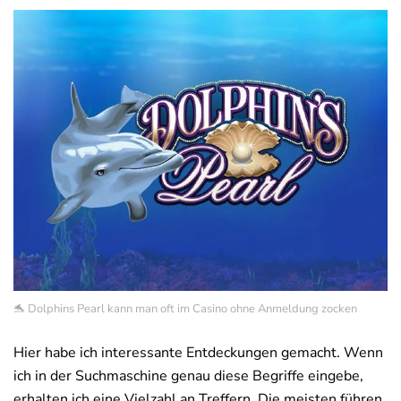
🐬 Dolphins Pearl kann man oft im Casino ohne Anmeldung zocken
Hier habe ich interessante Entdeckungen gemacht. Wenn
ich in der Suchmaschine genau diese Begriffe eingebe,
erhalten ich eine Vielzahl an Treffern. Die meisten führen