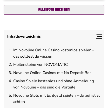
Alle Boni anzeigen
Inhaltsverzeichnis
Im Novoline Online Casino kostenlos spielen –
das solltest du wissen
Meilensteine von NOVOMATIC
Novoline Online Casinos mit No Deposit Boni
Casino Spiele kostenlos und ohne Anmeldung
von Novoline – das sind die Vorteile
Novoline Slots mit Echtgeld spielen – darauf ist zu
achten