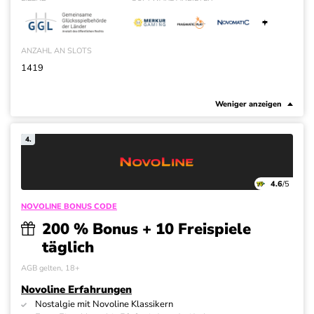
+
ANZAHL AN SLOTS
1419
Weniger anzeigen
4.
4.6
/5
NOVOLINE BONUS CODE
200 % Bonus + 10 Freispiele
täglich
AGB gelten, 18+
Novoline Erfahrungen
Nostalgie mit Novoline Klassikern