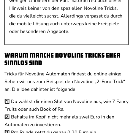
wenigen Anbietern der Fall. Natürlich ist auch dieser
Hinweis keiner von den speziellen Novoline Tricks,
die du vielleicht suchst. Allerdings verpasst du durch
die mobile Lösung auch unterwegs keine Freispiele
oder besonderen Angebote.
Warum manche Novoline Tricks eher
sinnlos sind
Tricks für Novoline Automaten findest du online einige.
Sehen wir uns zum Beispiel den Novoline „2-Euro-Trick“
an. Die Idee dahinter ist folgende:
1️⃣ Du wählst dir einen Slot von Novoline aus, wie 7 Fancy
Fruits oder auch Book of Ra.
2️⃣ Behalte im Kopf, nicht mehr als zwei Euro in den
Automaten zu investieren.
3️⃣ Pro Runde setzt du genau 0,20 Euro ein.