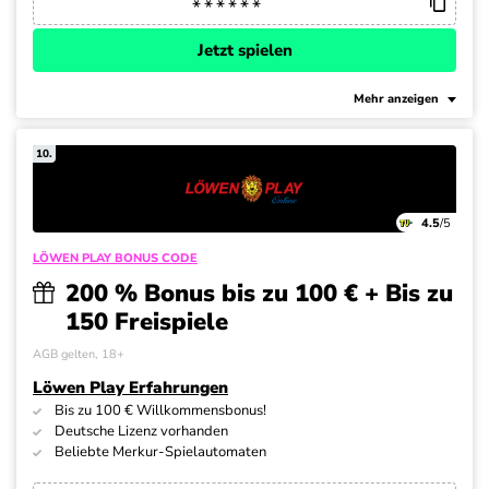
Jetzt spielen
Mehr anzeigen
10.
4.5
/5
LÖWEN PLAY BONUS CODE
200 % Bonus bis zu 100 € + Bis zu
150 Freispiele
AGB gelten, 18+
Löwen Play Erfahrungen
Bis zu 100 € Willkommensbonus!
Deutsche Lizenz vorhanden
Beliebte Merkur-Spielautomaten