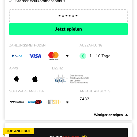
Starker Willkommensbonus
Jetzt spielen
ZAHLUNGSMETHODEN
AUSZAHLUNG
+
1 – 10 Tage
APPS
LIZENZ
SOFTWARE ANBIETER
ANZAHL AN SLOTS
7432
+
Weniger anzeigen
TOP ANGEBOT