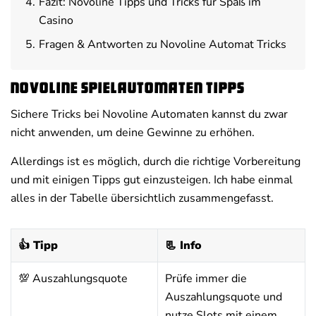
Fazit: Novoline Tipps und Tricks für Spaß im
Casino
Fragen & Antworten zu Novoline Automat Tricks
Novoline Spielautomaten Tipps
Sichere Tricks bei Novoline Automaten kannst du zwar
nicht anwenden, um deine Gewinne zu erhöhen.
Allerdings ist es möglich, durch die richtige Vorbereitung
und mit einigen Tipps gut einzusteigen. Ich habe einmal
alles in der Tabelle übersichtlich zusammengefasst.
👍 Tipp
📃 Info
💯 Auszahlungsquote
Prüfe immer die
Auszahlungsquote und
nutze Slots mit einem