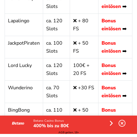
Slots
einlösen
➡️
Lapalingo
ca. 120
❌ + 80
Bonus
Slots
FS
einlösen
➡️
JackpotPiraten
ca. 100
❌ + 50
Bonus
Slots
FS
einlösen
➡️
Lord Lucky
ca. 120
100€ +
Bonus
Slots
20 FS
einlösen
➡️
Wunderino
ca. 70
❌ +30 FS
Bonus
Slots
einlösen
➡️
BingBong
ca. 110
❌ + 50
Bonus
Slots
FS
einlösen
➡️
Betano Casino Bonus
400% bis zu 80€
Slotmagie
ca. 120
100€ +
Bonus
AGB gelten, 18+