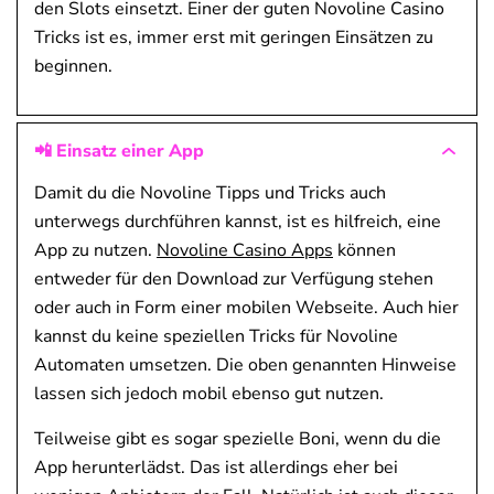
den Slots einsetzt. Einer der guten Novoline Casino
Tricks ist es, immer erst mit geringen Einsätzen zu
beginnen.
📲 Einsatz einer App
Damit du die Novoline Tipps und Tricks auch
unterwegs durchführen kannst, ist es hilfreich, eine
App zu nutzen.
Novoline Casino Apps
können
entweder für den Download zur Verfügung stehen
oder auch in Form einer mobilen Webseite. Auch hier
kannst du keine speziellen Tricks für Novoline
Automaten umsetzen. Die oben genannten Hinweise
lassen sich jedoch mobil ebenso gut nutzen.
Teilweise gibt es sogar spezielle Boni, wenn du die
App herunterlädst. Das ist allerdings eher bei