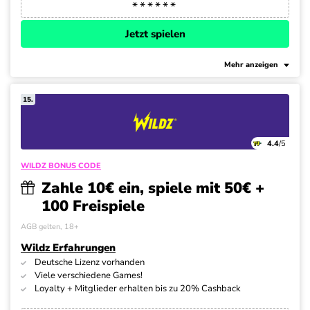
Jetzt spielen
Mehr anzeigen
15.
4.4
/5
WILDZ BONUS CODE
Zahle 10€ ein, spiele mit 50€ +
100 Freispiele
AGB gelten, 18+
Wildz Erfahrungen
Deutsche Lizenz vorhanden
Viele verschiedene Games!
Loyalty + Mitglieder erhalten bis zu 20% Cashback