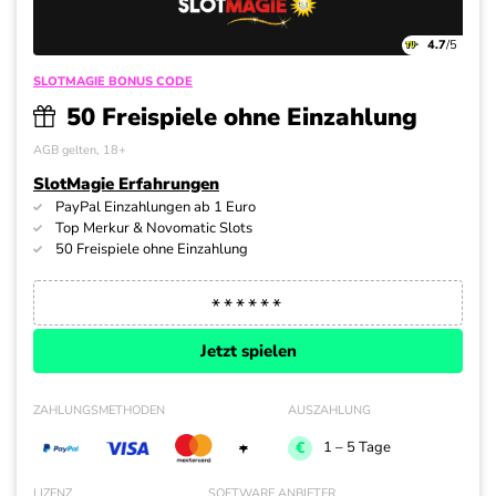
4.7
/5
SLOTMAGIE BONUS CODE
50 Freispiele ohne Einzahlung
AGB gelten, 18+
SlotMagie Erfahrungen
PayPal Einzahlungen ab 1 Euro
Top Merkur & Novomatic Slots
50 Freispiele ohne Einzahlung
Jetzt spielen
ZAHLUNGSMETHODEN
AUSZAHLUNG
+
1 – 5 Tage
LIZENZ
SOFTWARE ANBIETER