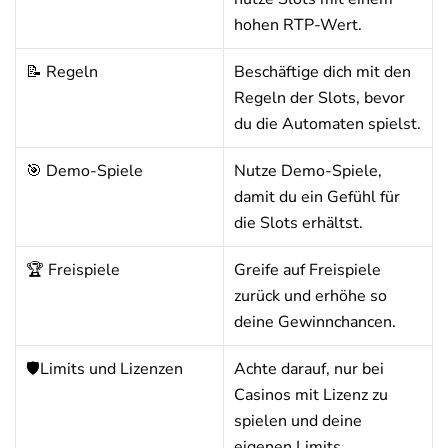
hohen RTP-Wert.
📝 Regeln
Beschäftige dich mit den
Regeln der Slots, bevor
du die Automaten spielst.
🎯 Demo-Spiele
Nutze Demo-Spiele,
damit du ein Gefühl für
die Slots erhältst.
🏆 Freispiele
Greife auf Freispiele
zurück und erhöhe so
deine Gewinnchancen.
🛡️Limits und Lizenzen
Achte darauf, nur bei
Casinos mit Lizenz zu
spielen und deine
eigenen Limits