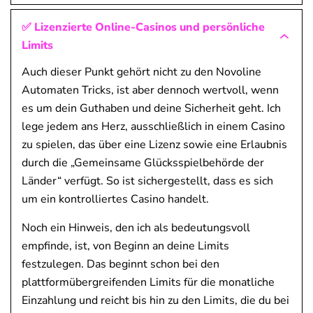
✅ Lizenzierte Online-Casinos und persönliche
Limits
Auch dieser Punkt gehört nicht zu den Novoline
Automaten Tricks, ist aber dennoch wertvoll, wenn
es um dein Guthaben und deine Sicherheit geht. Ich
lege jedem ans Herz, ausschließlich in einem Casino
zu spielen, das über eine Lizenz sowie eine Erlaubnis
durch die „Gemeinsame Glücksspielbehörde der
Länder“ verfügt. So ist sichergestellt, dass es sich
um ein kontrolliertes Casino handelt.
Noch ein Hinweis, den ich als bedeutungsvoll
empfinde, ist, von Beginn an deine Limits
festzulegen. Das beginnt schon bei den
plattformübergreifenden Limits für die monatliche
Einzahlung und reicht bis hin zu den Limits, die du bei