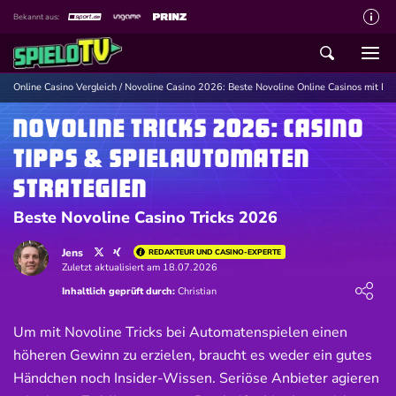
Bekannt aus:
Über spieloTV
Wie wir bewerten
Online Casino Vergleich
/
Novoline Casino 2026: Beste Novoline Online Casinos mit Ech
Die SpieloTV Crew
Novoline Tricks 2026: Casino
Datenschutzerklärung
Tipps & Spielautomaten
Haftungsausschluss für Inhalte
Strategien
Beste Novoline Casino Tricks 2026
Affiliate Disclaimer
Schreiber gesucht
Jens
REDAKTEUR UND CASINO-EXPERTE
Zuletzt aktualisiert am 18.07.2026
Kontakt mit spieloTV
Loading ...
Inhaltlich geprüft durch:
Christian
Spielsucht Hilfe
Um mit Novoline Tricks bei Automatenspielen einen
höheren Gewinn zu erzielen, braucht es weder ein gutes
Händchen noch Insider-Wissen. Seriöse Anbieter agieren