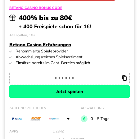
BETANO CASINO BONUS CODE
400% bis zu 80€
+ 400 Freispiele schon für 1€!
AGB gelten, 18+
Betano Casino Erfahrungen
Renommierte Spieleprovider
Abwechslungsreiches Spielsortiment
Einsätze bereits im Cent-Bereich möglich
Jetzt spielen
ZAHLUNGSMETHODEN
AUSZAHLUNG
+
0 – 5 Tage
APPS
LIZENZ