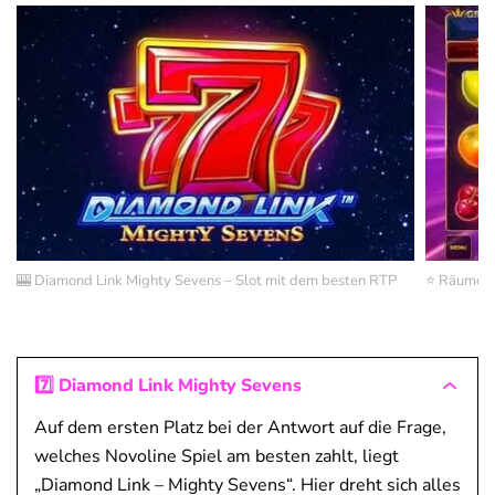
🎰 Diamond Link Mighty Sevens – Slot mit dem besten RTP
⭐️ Räume b
7️⃣ Diamond Link Mighty Sevens
Auf dem ersten Platz bei der Antwort auf die Frage,
welches Novoline Spiel am besten zahlt, liegt
„Diamond Link – Mighty Sevens“. Hier dreht sich alles