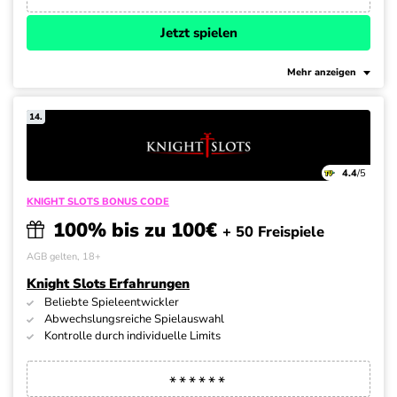
Jetzt spielen
Mehr anzeigen
14.
4.4
/5
KNIGHT SLOTS BONUS CODE
100% bis zu 100€
+ 50 Freispiele
AGB gelten, 18+
Knight Slots Erfahrungen
Beliebte Spieleentwickler
Abwechslungsreiche Spielauswahl
Kontrolle durch individuelle Limits