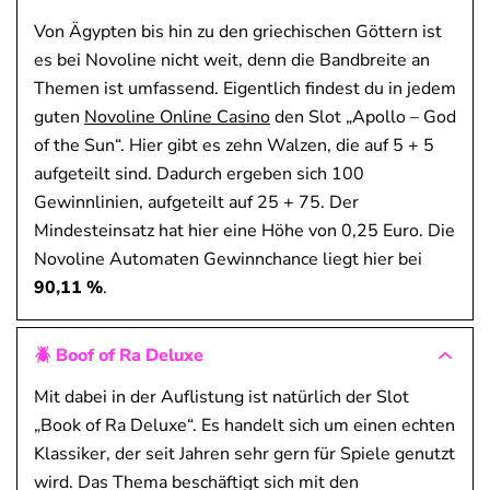
Von Ägypten bis hin zu den griechischen Göttern ist
es bei Novoline nicht weit, denn die Bandbreite an
Themen ist umfassend. Eigentlich findest du in jedem
guten
Novoline Online Casino
den Slot „Apollo – God
of the Sun“. Hier gibt es zehn Walzen, die auf 5 + 5
aufgeteilt sind. Dadurch ergeben sich 100
Gewinnlinien, aufgeteilt auf 25 + 75. Der
Mindesteinsatz hat hier eine Höhe von 0,25 Euro. Die
Novoline Automaten Gewinnchance liegt hier bei
90,11 %
.
🪲 Boof of Ra Deluxe
Mit dabei in der Auflistung ist natürlich der Slot
„Book of Ra Deluxe“. Es handelt sich um einen echten
Klassiker, der seit Jahren sehr gern für Spiele genutzt
wird. Das Thema beschäftigt sich mit den