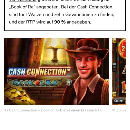
„Book of Ra“ angeboten. Bei der Cash Connection
sind fünf Walzen und zehn Gewinnlinien zu finden,
und der RTP wird auf
90 %
angegeben.
📲 Cash Connection – Book of Ra bietet einen krassen RTP
💸 Zocke j