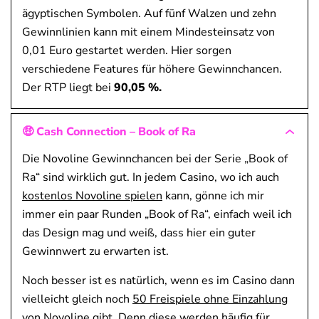
ägyptischen Symbolen. Auf fünf Walzen und zehn
Gewinnlinien kann mit einem Mindesteinsatz von
0,01 Euro gestartet werden. Hier sorgen
verschiedene Features für höhere Gewinnchancen.
Der RTP liegt bei
90,05 %.
🤑 Cash Connection – Book of Ra
Die Novoline Gewinnchancen bei der Serie „Book of
Ra“ sind wirklich gut. In jedem Casino, wo ich auch
kostenlos Novoline spielen
kann, gönne ich mir
immer ein paar Runden „Book of Ra“, einfach weil ich
das Design mag und weiß, dass hier ein guter
Gewinnwert zu erwarten ist.
Noch besser ist es natürlich, wenn es im Casino dann
vielleicht gleich noch
50 Freispiele ohne Einzahlung
von Novoline
gibt. Denn diese werden häufig für