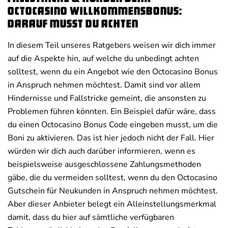
Octocasino Willkommensbonus:
Darauf musst du achten
In diesem Teil unseres Ratgebers weisen wir dich immer
auf die Aspekte hin, auf welche du unbedingt achten
solltest, wenn du ein Angebot wie den Octocasino Bonus
in Anspruch nehmen möchtest. Damit sind vor allem
Hindernisse und Fallstricke gemeint, die ansonsten zu
Problemen führen könnten. Ein Beispiel dafür wäre, dass
du einen Octocasino Bonus Code eingeben musst, um die
Boni zu aktivieren. Das ist hier jedoch nicht der Fall. Hier
würden wir dich auch darüber informieren, wenn es
beispielsweise ausgeschlossene Zahlungsmethoden
gäbe, die du vermeiden solltest, wenn du den Octocasino
Gutschein für Neukunden in Anspruch nehmen möchtest.
Aber dieser Anbieter belegt ein Alleinstellungsmerkmal
damit, dass du hier auf sämtliche verfügbaren