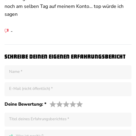
noch am selben Tag auf meinem Konto… top würde ich
sagen
-
Schreibe deinen eigenen Erfahrungsbericht
Name
*
E-Mail (nicht öffentlich)
*
Deine Bewertung:
*
Titel deines Erfahrungsberichtes
*
Was ist positiv?