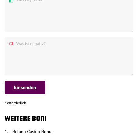
Was ist negativ?
* erforderlich
Weitere Boni
1.
Betano Casino Bonus