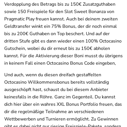
Verdopplung des Betrags bis zu 150€ Zusatzguthaben
4 Sterne
0.0%
sowie 150 Freispiele für den Slot Sweet Bonanza von
3 Sterne
0.0%
Pragmatic Play freuen kannst. Auch bei deinem zweiten
Geldtransfer winkt ein 75% Bonus, der dir noch einmal
2 Sterne
0.0%
bis zu 200€ Guthaben on Top beschert. Und auf der
1 Stern
0.0%
dritten Stufe gibt es dann wieder einen 100% Octocasino
Gutschein, wobei du dir erneut bis zu 150€ abholen
kannst. Für die Aktivierung dieser Boni musst du übrigens
in keinem Fall einen Octocasino Bonus Code eingeben,
Und auch, wenn du diesen dreifach gestaffelten
Octocasino Willkommensbonus bereits vollständig
ausgeschöpft hast, schaust du bei diesem Anbieter
keinesfalls in die Röhre. Ganz im Gegenteil. Du kannst
dich hier über ein wahres XXL Bonus Portfolio freuen, das
dir die regelmäßige Teilnahme an verschiedenen
Wettbewerben und Turnieren ermöglicht. Zu Gewinnen
gibt es dabei nicht nur riesige Freispiele-Pakete, sondern