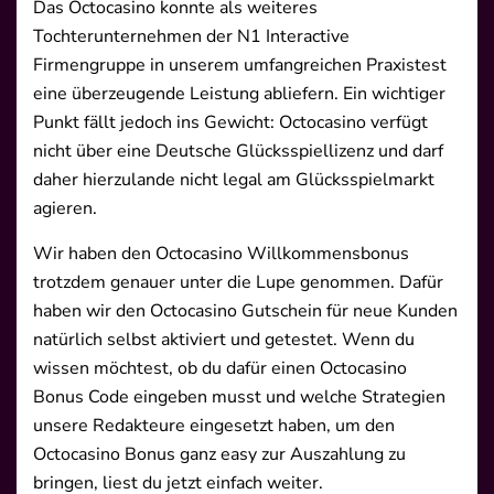
Das Octocasino konnte als weiteres
Tochterunternehmen der N1 Interactive
Firmengruppe in unserem umfangreichen Praxistest
eine überzeugende Leistung abliefern. Ein wichtiger
Punkt fällt jedoch ins Gewicht: Octocasino verfügt
nicht über eine Deutsche Glücksspiellizenz und darf
daher hierzulande nicht legal am Glücksspielmarkt
agieren.
Wir haben den Octocasino Willkommensbonus
trotzdem genauer unter die Lupe genommen. Dafür
haben wir den Octocasino Gutschein für neue Kunden
natürlich selbst aktiviert und getestet. Wenn du
wissen möchtest, ob du dafür einen Octocasino
Bonus Code eingeben musst und welche Strategien
unsere Redakteure eingesetzt haben, um den
Octocasino Bonus ganz easy zur Auszahlung zu
bringen, liest du jetzt einfach weiter.