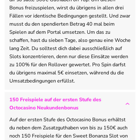
Bonus freizuspielen, wirst du übrigens in allen drei
Fällen vor identische Bedingungen gestellt. Und zwar
musst du den spendierten Betrag 40 mal beim
Spielen auf dem Portal umsetzen. Um das zu
schaffen, hast du sieben Tage, also genau eine Woche
lang Zeit. Du solltest dich dabei ausschließlich auf
Slots konzentrieren, denn nur diese Einsätze werden
zu 100% für den Rollover gewertet. Pro Spin darfst
du übrigens maximal 5€ einsetzen, während du die
Umsatzbedingungen erfüllst.
150 Freispiele auf der ersten Stufe des
Octocasino Neukundenbonus
Auf der ersten Stufe des Octocasino Bonus erhältst
du neben dem Zusatzguthaben von bis zu 150€ auch
noch 150 Freispiele für den Sweet Bonanza Slot von