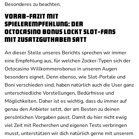
Besonderes zu beachten.
Vorab-Fazit mit
Spielerempfehlung: Der
Octocasino Bonus lockt Slot-Fans
mit Zusatzguthaben satt
An dieser Stelle unseres Berichts sprechen wir immer
eine Empfehlung aus, für welchen Zocker-Typen sich der
Octocasino Willkommensbonus in unseren Augen
besonders eignet. Denn ebenso, wie Slot-Portale und
Boni verschieden sind, haben natürlich auch die User ganz
unterschiedliche Vorstellungen, Bedürfnisse und
Möglichkeiten. Daher ist es wichtig, dass du immer auf
genau den Anbieter setzt, der am Besten zu deinen
persönlichen Vorgaben passt. Damit du hier nicht ewig
viel Zeit mit Recherchen und eigenen Tests verbringen
musst, unterstützen wir dich natürlich gerne mit unserem