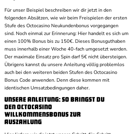
Für unser Beispiel beschreiben wir dir jetzt in den
folgenden Absätzen, wie wir beim Freispielen der ersten
Stufe des Octocasino Neukundenbonus vorgegangen
sind. Noch einmal zur Erinnerung: Hier handelt es sich um
einen 100% Bonus bis zu 150€. Dieses Bonusguthaben
muss innerhalb einer Woche 40-fach umgesetzt werden.
Der maximale Einsatz pro Spin darf 5€ nicht übersteigen.
Übrigens kannst du unsere Anleitung völlig problemlos
auch bei den weiteren beiden Stufen des Octocasino
Bonus Code anwenden. Denn diese kommen mit
identischen Umsatzbedingungen daher.
Unsere Anleitung: So bringst du
den Octocasino
Willkommensbonus zur
Auszahlung