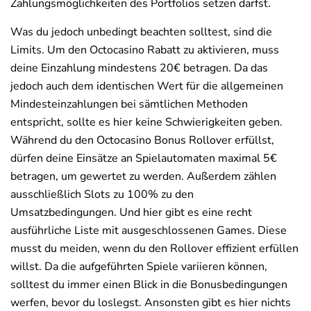
Zahlungsmöglichkeiten des Portfolios setzen darfst.
Was du jedoch unbedingt beachten solltest, sind die
Limits. Um den Octocasino Rabatt zu aktivieren, muss
deine Einzahlung mindestens 20€ betragen. Da das
jedoch auch dem identischen Wert für die allgemeinen
Mindesteinzahlungen bei sämtlichen Methoden
entspricht, sollte es hier keine Schwierigkeiten geben.
Während du den Octocasino Bonus Rollover erfüllst,
dürfen deine Einsätze an Spielautomaten maximal 5€
betragen, um gewertet zu werden. Außerdem zählen
ausschließlich Slots zu 100% zu den
Umsatzbedingungen. Und hier gibt es eine recht
ausführliche Liste mit ausgeschlossenen Games. Diese
musst du meiden, wenn du den Rollover effizient erfüllen
willst. Da die aufgeführten Spiele variieren können,
solltest du immer einen Blick in die Bonusbedingungen
werfen, bevor du loslegst. Ansonsten gibt es hier nichts