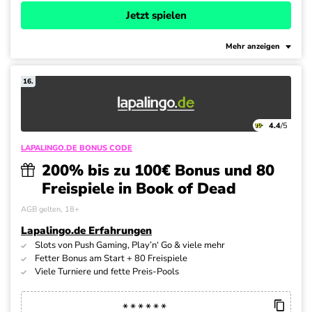
Jetzt spielen
Mehr anzeigen
16.
4.4
/5
LAPALINGO.DE BONUS CODE
200% bis zu 100€ Bonus und 80
Freispiele in Book of Dead
AGB gelten, 18+
Lapalingo.de Erfahrungen
Slots von Push Gaming, Play’n‘ Go & viele mehr
Fetter Bonus am Start + 80 Freispiele
Viele Turniere und fette Preis-Pools