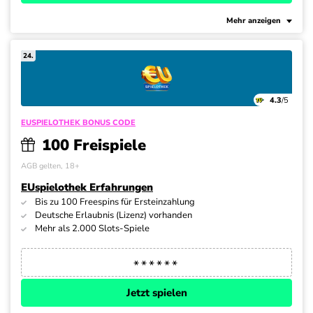
Mehr anzeigen
24.
4.3
/5
EUSPIELOTHEK BONUS CODE
100 Freispiele
AGB gelten, 18+
EUspielothek Erfahrungen
Bis zu 100 Freespins für Ersteinzahlung
Deutsche Erlaubnis (Lizenz) vorhanden
Mehr als 2.000 Slots-Spiele
Jetzt spielen