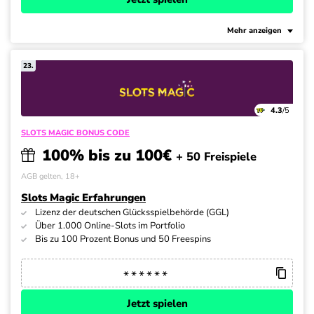
Mehr anzeigen
23.
4.3
/5
SLOTS MAGIC BONUS CODE
100% bis zu 100€
+ 50 Freispiele
AGB gelten, 18+
Slots Magic Erfahrungen
Lizenz der deutschen Glücksspielbehörde (GGL)
Über 1.000 Online-Slots im Portfolio
Bis zu 100 Prozent Bonus und 50 Freespins
Jetzt spielen