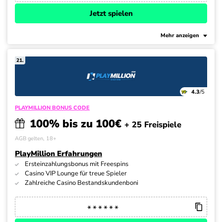
Jetzt spielen
Mehr anzeigen
21.
4.3
/5
PLAYMILLION BONUS CODE
100% bis zu 100€
+ 25 Freispiele
AGB gelten, 18+
PlayMillion Erfahrungen
Ersteinzahlungsbonus mit Freespins
Casino VIP Lounge für treue Spieler
Zahlreiche Casino Bestandskundenboni