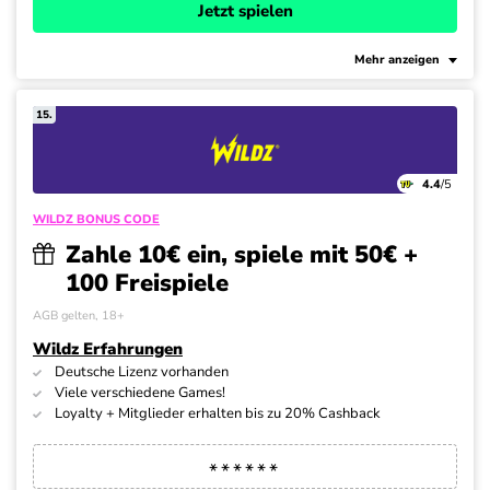
Jetzt spielen
Mehr anzeigen
15.
4.4
/5
WILDZ BONUS CODE
Zahle 10€ ein, spiele mit 50€ +
100 Freispiele
AGB gelten, 18+
Wildz Erfahrungen
Deutsche Lizenz vorhanden
Viele verschiedene Games!
Loyalty + Mitglieder erhalten bis zu 20% Cashback