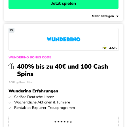
Jetzt spielen
Mehr anzeigen
13.
4.5
/5
WUNDERINO BONUS CODE
400% bis zu 40€ und 100 Cash
Spins
AGB gelten, 18+
Wunderino Erfahrungen
Seriöse Deutsche Lizenz
Wöchentliche Aktionen & Turniere
Rentables Explorer-Treueprogramm