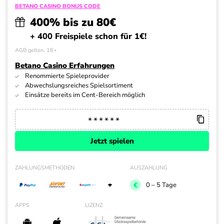
BETANO CASINO BONUS CODE
400% bis zu 80€
+ 400 Freispiele schon für 1€!
AGB gelten, 18+
Betano Casino Erfahrungen
Renommierte Spieleprovider
Abwechslungsreiches Spielsortiment
Einsätze bereits im Cent-Bereich möglich
Jetzt spielen
ZAHLUNGSMETHODEN
AUSZAHLUNG
+
0 – 5 Tage
APPS
LIZENZ