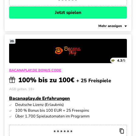
Jetzt spielen
Mehr anzeigen
20.
4.3
/5
BACANAPLAY.DE BONUS CODE
100% bis zu 100€
+ 25 Freispiele
AGB gelten, 18+
Bacanaplay.de Erfahrungen
Deutsche Lizenz (Erlaubnis)
100 % Bonus bis 100 EUR + 25 Freespins
Über 1.700 Spielautomaten im Programm