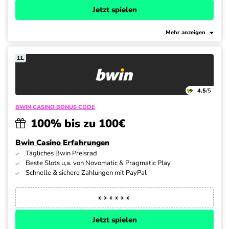
Jetzt spielen
Mehr anzeigen
11.
4.5
/5
BWIN CASINO BONUS CODE
100% bis zu 100€
Bwin Casino Erfahrungen
Tägliches Bwin Preisrad
Beste Slots u,a. von Novomatic & Pragmatic Play
Schnelle & sichere Zahlungen mit PayPal
Jetzt spielen