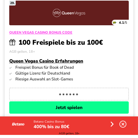
29.
4.1
/5
QUEEN VEGAS CASINO BONUS CODE
100 Freispiele bis zu 100€
AGB gelten, 18+
Queen Vegas Casino Erfahrungen
Freispiel Bonus für Book of Dead
Gültige Lizenz für Deutschland
Riesige Auswahl an Slot-Games
Jetzt spielen
Mehr anzeigen
Betano Casino Bonus
400% bis zu 80€
AGB gelten, 18+
30.