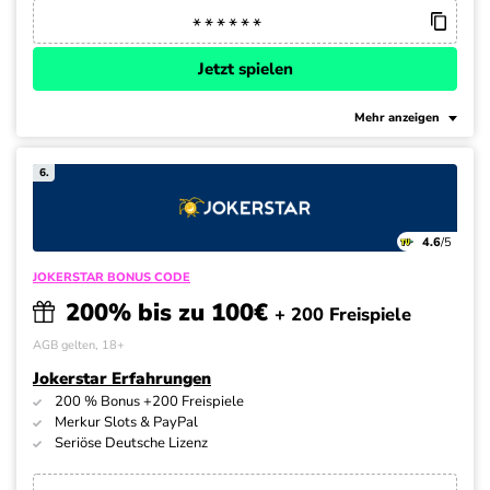
Jetzt spielen
Mehr anzeigen
6.
4.6
/5
JOKERSTAR BONUS CODE
200% bis zu 100€
+ 200 Freispiele
AGB gelten, 18+
Jokerstar Erfahrungen
200 % Bonus +200 Freispiele
Merkur Slots & PayPal
Seriöse Deutsche Lizenz