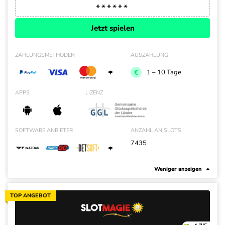
Jetzt spielen
ZAHLUNGSMETHODEN
AUSZAHLUNG
+
1 – 10 Tage
APPS
LIZENZ
SOFTWARE ANBIETER
ANZAHL AN SLOTS
7435
+
Weniger anzeigen
TOP ANGEBOT