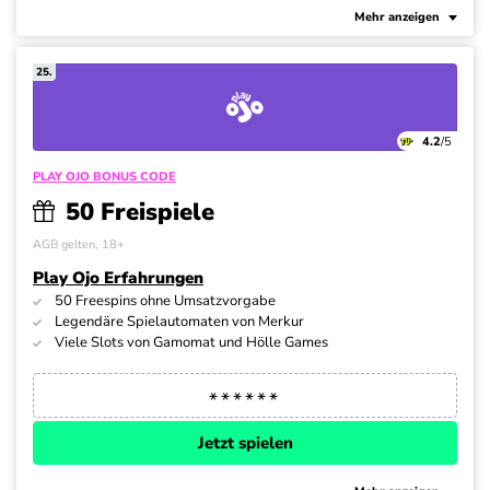
Mehr anzeigen
25.
4.2
/5
PLAY OJO BONUS CODE
50 Freispiele
AGB gelten, 18+
Play Ojo Erfahrungen
50 Freespins ohne Umsatzvorgabe
Legendäre Spielautomaten von Merkur
Viele Slots von Gamomat und Hölle Games
Jetzt spielen