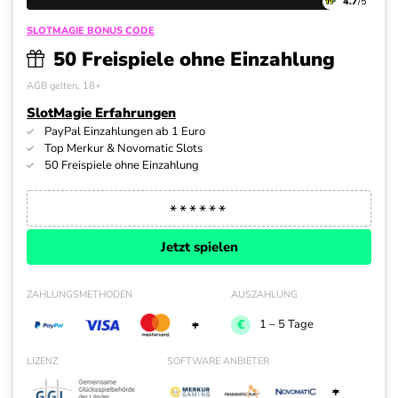
4.7
/5
SLOTMAGIE BONUS CODE
50 Freispiele ohne Einzahlung
AGB gelten, 18+
SlotMagie Erfahrungen
PayPal Einzahlungen ab 1 Euro
Top Merkur & Novomatic Slots
50 Freispiele ohne Einzahlung
Jetzt spielen
ZAHLUNGSMETHODEN
AUSZAHLUNG
+
1 – 5 Tage
LIZENZ
SOFTWARE ANBIETER
+