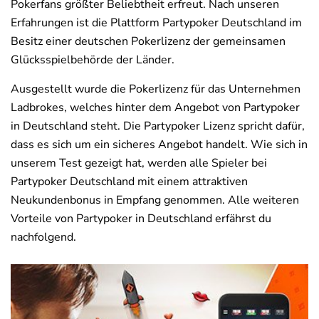
Pokerfans größter Beliebtheit erfreut. Nach unseren
Erfahrungen ist die Plattform Partypoker Deutschland im
Besitz einer deutschen Pokerlizenz der gemeinsamen
Deals
News
Glücksspielbehörde der Länder.
Ausgestellt wurde die Pokerlizenz für das Unternehmen
Ladbrokes, welches hinter dem Angebot von Partypoker
in Deutschland steht. Die Partypoker Lizenz spricht dafür,
dass es sich um ein sicheres Angebot handelt. Wie sich in
unserem Test gezeigt hat, werden alle Spieler bei
Partypoker Deutschland mit einem attraktiven
Neukundenbonus in Empfang genommen. Alle weiteren
Vorteile von Partypoker in Deutschland erfährst du
nachfolgend.