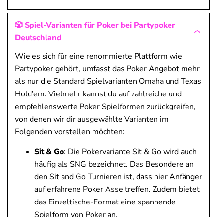
🎲 Spiel-Varianten für Poker bei Partypoker
Deutschland
Wie es sich für eine renommierte Plattform wie
Partypoker gehört, umfasst das Poker Angebot mehr
als nur die Standard Spielvarianten Omaha und Texas
Hold’em. Vielmehr kannst du auf zahlreiche und
empfehlenswerte Poker Spielformen zurückgreifen,
von denen wir dir ausgewählte Varianten im
Folgenden vorstellen möchten:
Sit & Go
: Die Pokervariante Sit & Go wird auch
häufig als SNG bezeichnet. Das Besondere an
den Sit and Go Turnieren ist, dass hier Anfänger
auf erfahrene Poker Asse treffen. Zudem bietet
das Einzeltische-Format eine spannende
Spielform von Poker an.