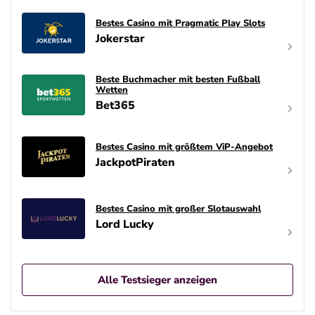
Bestes Casino mit Pragmatic Play Slots
Jokerstar
Beste Buchmacher mit besten Fußball
Wetten
Bet365
Bestes Casino mit größtem ViP-Angebot
JackpotPiraten
Bestes Casino mit großer Slotauswahl
Lord Lucky
Alle Testsieger anzeigen