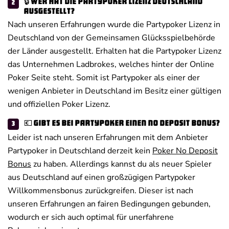
🔒 Wer hat die Partypoker Lizenz Deutschland
ausgestellt?
Nach unseren Erfahrungen wurde die Partypoker Lizenz in
Deutschland von der Gemeinsamen Glücksspielbehörde
der Länder ausgestellt. Erhalten hat die Partypoker Lizenz
das Unternehmen Ladbrokes, welches hinter der Online
Poker Seite steht. Somit ist Partypoker als einer der
wenigen Anbieter in Deutschland im Besitz einer gültigen
und offiziellen Poker Lizenz.
💶 Gibt es bei Partypoker einen No Deposit Bonus?
Leider ist nach unseren Erfahrungen mit dem Anbieter
Partypoker in Deutschland derzeit kein
Poker No Deposit
Bonus
zu haben. Allerdings kannst du als neuer Spieler
aus Deutschland auf einen großzügigen Partypoker
Willkommensbonus zurückgreifen. Dieser ist nach
unseren Erfahrungen an fairen Bedingungen gebunden,
wodurch er sich auch optimal für unerfahrene