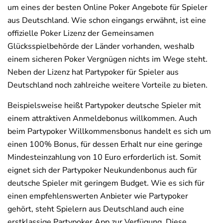
um eines der besten Online Poker Angebote für Spieler
aus Deutschland. Wie schon eingangs erwähnt, ist eine
offizielle Poker Lizenz der Gemeinsamen
Glücksspielbehörde der Länder vorhanden, weshalb
einem sicheren Poker Vergnügen nichts im Wege steht.
Neben der Lizenz hat Partypoker für Spieler aus
Deutschland noch zahlreiche weitere Vorteile zu bieten.
Beispielsweise heißt Partypoker deutsche Spieler mit
einem attraktiven Anmeldebonus willkommen. Auch
beim Partypoker Willkommensbonus handelt es sich um
einen 100% Bonus, für dessen Erhalt nur eine geringe
Mindesteinzahlung von 10 Euro erforderlich ist. Somit
eignet sich der Partypoker Neukundenbonus auch für
deutsche Spieler mit geringem Budget. Wie es sich für
einen empfehlenswerten Anbieter wie Partypoker
gehört, steht Spielern aus Deutschland auch eine
erstklassige Partypoker App zur Verfügung. Diese