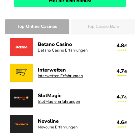
Hol dir dein Bonus!
Top Online Casinos
Top Casino Boni
Betano Casino
4.8
/5
Betano Casino Erfahrungen
Interwetten
4.7
/5
Interwetten Erfahrungen
SlotMagie
4.7
/5
SlotMagie Erfahrungen
Novoline
4.6
/5
Novoline Erfahrungen