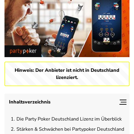
Hinweis: Der Anbieter ist nicht in Deutschland
lizenziert.
Inhaltsverzeichnis
Die Party Poker Deutschland Lizenz im Überblick
Stärken & Schwächen bei Partypoker Deutschland