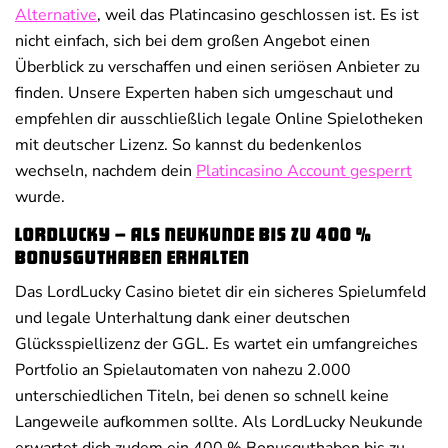
Alternative
, weil das Platincasino geschlossen ist. Es ist
nicht einfach, sich bei dem großen Angebot einen
Überblick zu verschaffen und einen seriösen Anbieter zu
finden. Unsere Experten haben sich umgeschaut und
empfehlen dir ausschließlich legale Online Spielotheken
mit deutscher Lizenz. So kannst du bedenkenlos
wechseln, nachdem dein
Platincasino Account gesperrt
wurde.
LordLucky – als Neukunde bis zu 400 %
Bonusguthaben erhalten
Das LordLucky Casino bietet dir ein sicheres Spielumfeld
und legale Unterhaltung dank einer deutschen
Glücksspiellizenz der GGL. Es wartet ein umfangreiches
Portfolio an Spielautomaten von nahezu 2.000
unterschiedlichen Titeln, bei denen so schnell keine
Langeweile aufkommen sollte. Als LordLucky Neukunde
erwartet dich zudem ein 400 % Bonusguthaben bis zu