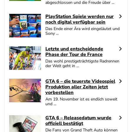
abgeschlossen und die Freude über ...
SlotMagie Bonus
4.7
/5
50 Freispiele ohne Einzahlung
PlayStation Spiele werden nur
AGB gelten
noch digital verfügbar sein
Das Ende einer Ära wird eingeläutet und
Novoline Bonus
Sony ...
4.6
/5
200 % Bonus + 10 Freispiele täglich
AGB gelten
Letzte und entscheidende
Phase der Tour de France
bet-at-home Bonus
4.6
/5
100% bis zu 100€
Das wohl prestigeträchtigste Radrennen
der Welt geht in ...
AGB gelten
GTA 6 – die teuerste Videospiel
Zum Casino Bonus Vergleich
Produktion aller Zeiten jetzt
vorbestellen
Am 19. November ist es endlich soweit
und ...
GTA 6 – Releasedatum wurde
offiziell bestätigt
Die Fans von Grand Theft Auto können