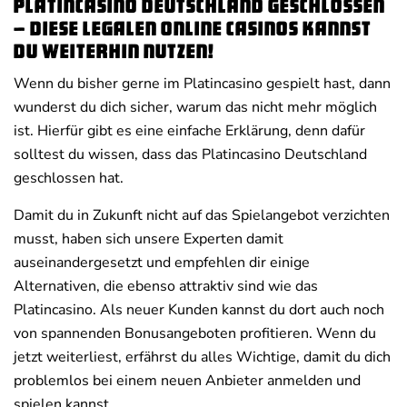
Platincasino Deutschland geschlossen
– Diese legalen Online Casinos kannst
du weiterhin nutzen!
Deals
News
Wenn du bisher gerne im Platincasino gespielt hast, dann
wunderst du dich sicher, warum das nicht mehr möglich
ist. Hierfür gibt es eine einfache Erklärung, denn dafür
solltest du wissen, dass das Platincasino Deutschland
geschlossen hat.
Damit du in Zukunft nicht auf das Spielangebot verzichten
musst, haben sich unsere Experten damit
auseinandergesetzt und empfehlen dir einige
Alternativen, die ebenso attraktiv sind wie das
Platincasino. Als neuer Kunden kannst du dort auch noch
von spannenden Bonusangeboten profitieren. Wenn du
jetzt weiterliest, erfährst du alles Wichtige, damit du dich
problemlos bei einem neuen Anbieter anmelden und
spielen kannst.