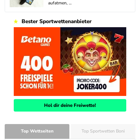
aufatmen, ...
Bester Sportwettenanbieter
Hol dir deine Freiwette!
Top Wettseiten
Top Sportwetten Boni