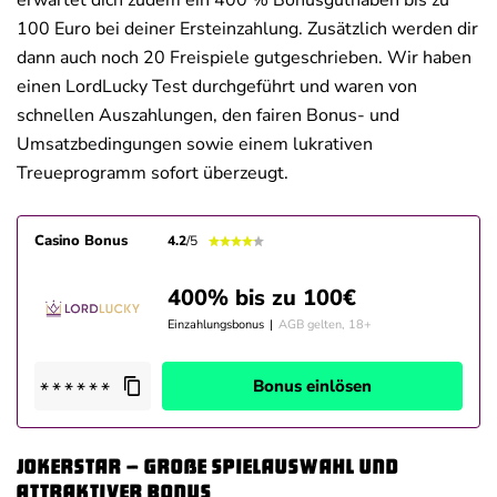
100 Euro bei deiner Ersteinzahlung. Zusätzlich werden dir
dann auch noch 20 Freispiele gutgeschrieben. Wir haben
einen LordLucky Test durchgeführt und waren von
schnellen Auszahlungen, den fairen Bonus- und
Umsatzbedingungen sowie einem lukrativen
Treueprogramm sofort überzeugt.
Casino Bonus
4.2
/5
400% bis zu 100€
Einzahlungsbonus
|
AGB gelten, 18+
Bonus einlösen
Jokerstar – große Spielauswahl und
attraktiver Bonus