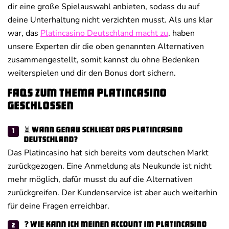
dir eine große Spielauswahl anbieten, sodass du auf
deine Unterhaltung nicht verzichten musst. Als uns klar
war, das
Platincasino Deutschland macht zu
, haben
unsere Experten dir die oben genannten Alternativen
zusammengestellt, somit kannst du ohne Bedenken
weiterspielen und dir den Bonus dort sichern.
FAQs zum Thema Platincasino
geschlossen
⏳ Wann genau schließt das Platincasino
Deutschland?
Das Platincasino hat sich bereits vom deutschen Markt
zurückgezogen. Eine Anmeldung als Neukunde ist nicht
mehr möglich, dafür musst du auf die Alternativen
zurückgreifen. Der Kundenservice ist aber auch weiterhin
für deine Fragen erreichbar.
❓ Wie kann ich meinen Account im Platincasino