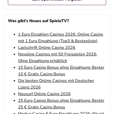
Betano Casino Bonus
4.8
/5
100% bis zu 80€
Was gibt’s Neues auf SpieloTV?
AGB gelten
1 Euro Einzahlen Casinos 2026: Online Casino
Betano Bonus
4.8
/5
100% bis zu 80€
mit 1 Euro Einzahlung (Top3 & Bestenliste)
AGB gelten
Lastschrift Online Casino 2026
Novoline Casinos mit 50 Freispielen 2026:
Interwetten Bonus
4.7
Ohne Einzahlung erhältlich
/5
100% bis 100€ Neukundenbonus
AGB gelten
10 Euro Casino Bonus ohne Einzahlung: Bester
10 € Gratis Casino Bonus
Bwin Bonus
4.6
Die besten Online Casinos mit Deutscher
/5
100% bis zu 100€
Lizenz 2026
AGB gelten
Neosurf Online Casino 2026
25 Euro Casino Bonus ohne Einzahlung: Bester
25 € Gratis Casino Bonus
bet-at-home Bonus
Merkur Casino 5 Euro Einzahlung 2026: Wo ist
500 % QUOTENBOOST + 100€