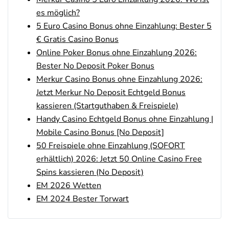
4.6
/5
BONUS
es möglich?
AGB gelten
5 Euro Casino Bonus ohne Einzahlung: Bester 5
€ Gratis Casino Bonus
Zum Sportwetten Bonusvergleich
Online Poker Bonus ohne Einzahlung 2026:
Bester No Deposit Poker Bonus
Merkur Casino Bonus ohne Einzahlung 2026:
Jetzt Merkur No Deposit Echtgeld Bonus
kassieren (Startguthaben & Freispiele)
Handy Casino Echtgeld Bonus ohne Einzahlung |
Mobile Casino Bonus [No Deposit]
50 Freispiele ohne Einzahlung (SOFORT
erhältlich) 2026: Jetzt 50 Online Casino Free
Spins kassieren (No Deposit)
EM 2026 Wetten
EM 2024 Bester Torwart