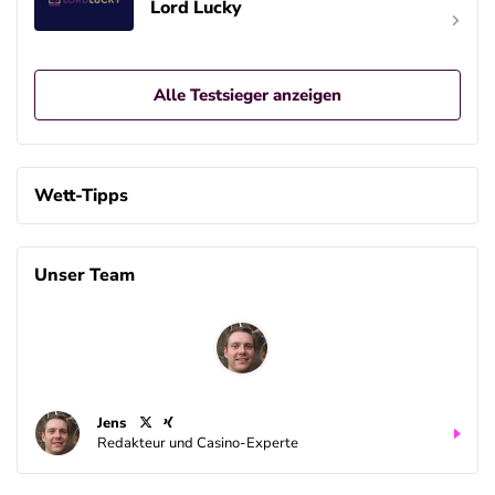
Lord Lucky
Alle Testsieger anzeigen
Wett-Tipps
Unser Team
Jens
Redakteur und Casino-Experte