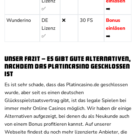
Lizenz
einlösen
✅
➡️
Wunderino
DE
❌
30 FS
Bonus
Lizenz
einlösen
✅
➡️
Unser Fazit – es gibt gute Alternativen,
nachdem das Platincasino geschlossen
ist
Es ist sehr schade, dass das Platincasino.de geschlossen
wurde, aber seit es einen deutschen
Glücksspielstaatsvertrag gibt, ist das legale Spielen bei
immer mehr Online Casinos möglich. Wir haben dir einige
Alternativen aufgezeigt, bei denen du als Neukunde auch
von einem Bonus profitieren kannst. Auf unserer
Webseite findest du noch mehr lizenzierte Anbieter, die