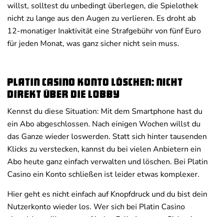
willst, solltest du unbedingt überlegen, die Spielothek
nicht zu lange aus den Augen zu verlieren. Es droht ab
12-monatiger Inaktivität eine Strafgebühr von fünf Euro
für jeden Monat, was ganz sicher nicht sein muss.
Platin Casino Konto löschen: Nicht
direkt über die Lobby
Kennst du diese Situation: Mit dem Smartphone hast du
ein Abo abgeschlossen. Nach einigen Wochen willst du
das Ganze wieder loswerden. Statt sich hinter tausenden
Klicks zu verstecken, kannst du bei vielen Anbietern ein
Abo heute ganz einfach verwalten und löschen. Bei Platin
Casino ein Konto schließen ist leider etwas komplexer.
Hier geht es nicht einfach auf Knopfdruck und du bist dein
Nutzerkonto wieder los. Wer sich bei Platin Casino