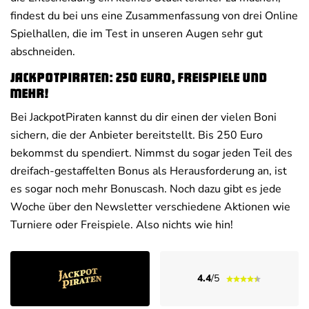
findest du bei uns eine Zusammenfassung von drei Online
Spielhallen, die im Test in unseren Augen sehr gut
abschneiden.
JackpotPiraten: 250 Euro, Freispiele und
mehr!
Bei JackpotPiraten kannst du dir einen der vielen Boni
sichern, die der Anbieter bereitstellt. Bis 250 Euro
bekommst du spendiert. Nimmst du sogar jeden Teil des
dreifach-gestaffelten Bonus als Herausforderung an, ist
es sogar noch mehr Bonuscash. Noch dazu gibt es jede
Woche über den Newsletter verschiedene Aktionen wie
Turniere oder Freispiele. Also nichts wie hin!
4.4
/5