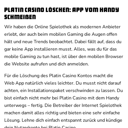
Platin Casino löschen: App vom Handy
schmeißen
Wir haben die Online Spielothek als modernen Anbieter
erlebt, der auch beim mobilen Gaming die Augen offen
hält und neue Trends beobachtet. Dabei fällt auf, dass du
gar keine App installieren musst. Alles, was du für das
mobile Gaming zu tun hast, ist über den mobilen Browser
die Website aufrufen und dich anmelden.
Für die Löschung des Platin Casino Kontos macht die
Web App natürlich vieles leichter. Du musst nicht darauf
achten, ein Installationspaket verschwinden zu lassen. Du
bist einfach nicht mehr bei Platin Casino mit dem Handy
unterwegs – fertig. Die Betreiber der Internet Spielothek
machen damit alles richtig und bieten eine sehr einfache
Lösung. Lehne dich einfach entspannt zurück und kündige
dein Nutzerkonto bei Platin Casino.