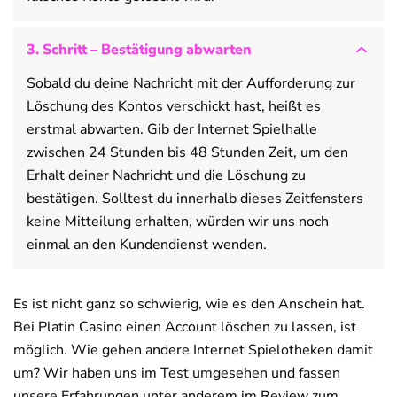
3. Schritt – Bestätigung abwarten
Sobald du deine Nachricht mit der Aufforderung zur
Löschung des Kontos verschickt hast, heißt es
erstmal abwarten. Gib der Internet Spielhalle
zwischen 24 Stunden bis 48 Stunden Zeit, um den
Erhalt deiner Nachricht und die Löschung zu
bestätigen. Solltest du innerhalb dieses Zeitfensters
keine Mitteilung erhalten, würden wir uns noch
einmal an den Kundendienst wenden.
Es ist nicht ganz so schwierig, wie es den Anschein hat.
Bei Platin Casino einen Account löschen zu lassen, ist
möglich. Wie gehen andere Internet Spielotheken damit
um? Wir haben uns im Test umgesehen und fassen
unsere Erfahrungen unter anderem im Review zum