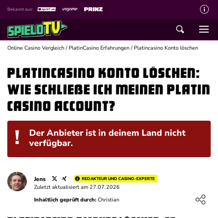
Bekannt aus:
Über spieloTV
Wie wir bewerten
Online Casino Vergleich
/
PlatinCasino Erfahrungen
/
Platincasino Konto löschen
Die SpieloTV Crew
Platincasino Konto löschen:
Datenschutzerklärung
Wie schließe ich meinen Platin
Haftungsausschluss für Inhalte
Casino Account?
Affiliate Disclaimer
Der Anbieter ist in deinem Land nicht
Schreiber gesucht
verfügbar.
Kontakt mit spieloTV
Spielsucht Hilfe
Jens
REDAKTEUR UND CASINO-EXPERTE
Zuletzt aktualisiert am 27.07.2026
Loading ...
Inhaltlich geprüft durch:
Christian