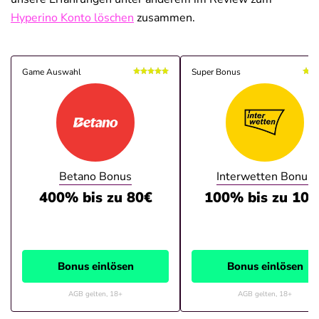
Hyperino Konto löschen
zusammen.
Game Auswahl
Super Bonus
Betano Bonus
Interwetten Bonus
400% bis zu 80€
100% bis zu 100
Bonus einlösen
Bonus einlösen
AGB gelten, 18+
AGB gelten, 18+