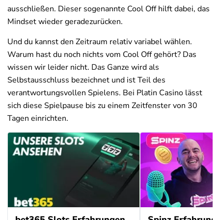
ausschließen. Dieser sogenannte Cool Off hilft dabei, das
Mindset wieder geradezurücken.
Und du kannst den Zeitraum relativ variabel wählen.
Warum hast du noch nichts vom Cool Off gehört? Das
wissen wir leider nicht. Das Ganze wird als
Selbstausschluss bezeichnet und ist Teil des
verantwortungsvollen Spielens. Bei Platin Casino lässt
sich diese Spielpause bis zu einem Zeitfenster von 30
Tagen einrichten.
bet365 Slots Erfahrungen
Spinz Erfahrung