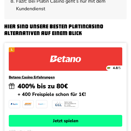
Fazit: Bei Platin Casino geht’s nur mit dem
Kundendienst
Hier sind unsere besten Platincasino
Alternativen auf einem Blick
1.
4.8
/5
Betano Casino Erfahrungen
400% bis zu 80€
+ 400 Freispiele schon für 1€!
Jetzt spielen