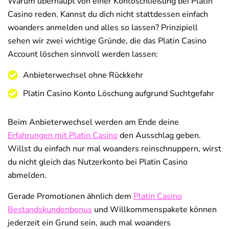
Warum überhaupt von einer Kontoschließung bei Platin
Casino reden. Kannst du dich nicht stattdessen einfach
woanders anmelden und alles so lassen? Prinzipiell
sehen wir zwei wichtige Gründe, die das Platin Casino
Account löschen sinnvoll werden lassen:
Anbieterwechsel ohne Rückkehr
Platin Casino Konto Löschung aufgrund Suchtgefahr
Beim Anbieterwechsel werden am Ende deine
Erfahrungen mit Platin Casino
den Ausschlag geben.
Willst du einfach nur mal woanders reinschnuppern, wirst
du nicht gleich das Nutzerkonto bei Platin Casino
abmelden.
Gerade Promotionen ähnlich dem
Platin Casino
Bestandskundenbonus
und Willkommenspakete können
jederzeit ein Grund sein, auch mal woanders