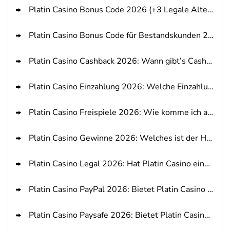
Platin Casino Bonus Code 2026 (+3 Legale Alternativen)
Platin Casino Bonus Code für Bestandskunden 2026
Platin Casino Cashback 2026: Wann gibt’s Cashback bei Platin Casino?
Platin Casino Einzahlung 2026: Welche Einzahlungsmöglichkeiten bietet Platin Casino?
Platin Casino Freispiele 2026: Wie komme ich an die 20 Free Spins bei Platin Casino?
Platin Casino Gewinne 2026: Welches ist der Höchste Gewinn bei Platin Casino?
Platin Casino Legal 2026: Hat Platin Casino eine Deutsche Lizenz?
Platin Casino PayPal 2026: Bietet Platin Casino eine PayPal Auszahlung?
Platin Casino Paysafe 2026: Bietet Platin Casino eine Paysafecard Auszahlung?