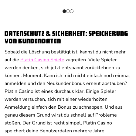
Datenschutz & Sicherheit: Speicherung
von Kundendaten
Sobald die Löschung bestätigt ist, kannst du nicht mehr
auf die
Platin Casino Spiele
zugreifen. Viele Spieler
werden denken, sich jetzt entspannt zurücklehnen zu
können. Moment: Kann ich mich nicht einfach noch einmal
anmelden und den Neukundenbonus erneut abstauben?
Platin Casino ist eines durchaus klar. Einige Spieler
werden versuchen, sich mit einer wiederholten
Anmeldung einfach den Bonus zu schnappen. Und aus
genau diesem Grund wirst du schnell auf Probleme
stoßen. Der Grund ist recht simpel, Platin Casino
speichert deine Benutzerdaten mehrere Jahre.