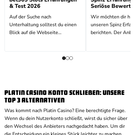
& Test 2026
Seriöse Bewertu
Auf der Suche nach
Wir möchten dir hie
Unterhaltung solltest du einen
unseren Spinz Erfa
Blick auf die Webseite…
berichten. Der Anbi
Platin Casino Konto schließen: Unsere
Top 3 Alternativen
Was kommt nach Platin Casino? Eine berechtigte Frage.
Wenn du dein Nutzerkonto schließt, wirst du sicher über
den Wechsel des Anbieters nachgedacht haben. Um dir
die Entscheidung ein kleines Stück leichter zu machen,