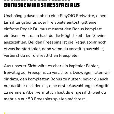
Bonusgewinn stressfrei aus
Unabhängig davon, ob du eine PlayOJO Freiwette, einen
Einzahlungsbonus oder Freispiele einlöst, gilt eine
einfache Regel: Du musst zuerst den Bonus komplett
einlösen. Erst dann hast du die Möglichkeit, den Gewinn
auszuzahlen. Bei den Freespins ist die Regel sogar noch
etwas komfortabler, denn wenn du vorzeitig auszahlst,
verlierst du nur die restlichen Freispiele.
Aus unserer Sicht wäre es aber ein kapitaler Fehler,
freiwillig auf Freespins zu verzichten. Deswegen raten wir
dir dazu, den kompletten Bonus zu nutzen, bevor du auch
nur darüber nachdenkst, eine erste Auszahlung in Angriff
zu nehmen. Aber vermutlich hast du eingezahlt, weil du
mehr als nur 50 Freespins spielen möchtest.