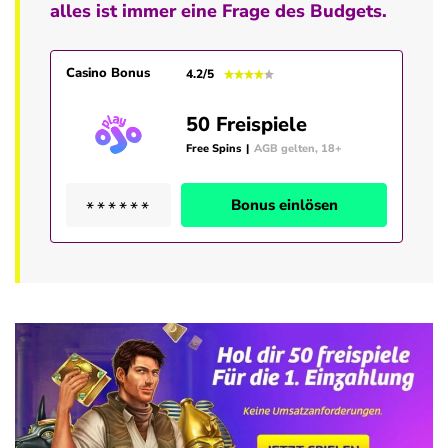
alles ist immer eine Frage des Budgets.
Casino Bonus
4.2
/5
50 Freispiele
Free Spins
|
AGB gelten, 18+
Bonus einlösen