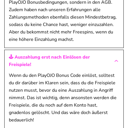
PlayOJO Bonusbedingungen, sondern in den AGB.
Zudem haben nach unseren Erfahrungen alle
Zahlungsmethoden ebenfalls diesen Mindestbetrag,
sodass du keine Chance hast, weniger einzuzahlen.
Aber du bekommst nicht mehr Freespins, wenn du
eine höhere Einzahlung machst.
🕹️ Auszahlung erst nach Einlösen der
Freispiele!
Wenn du den PlayOJO Bonus Code einlöst, solltest
du dir darüber im Klaren sein, dass du die Freispiele
nutzen musst, bevor du eine Auszahlung in Angriff
nimmst. Das ist wichtig, denn ansonsten werden die
Freispiele, die du noch auf dem Konto hast,
gnadenlos gelöscht. Und das wäre doch äußerst
bedauerlich!