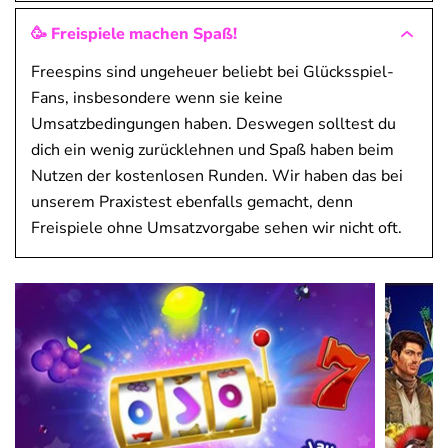
🥳 Freispiele machen Spaß!
Freespins sind ungeheuer beliebt bei Glücksspiel-
Fans, insbesondere wenn sie keine
Umsatzbedingungen haben. Deswegen solltest du
dich ein wenig zurücklehnen und Spaß haben beim
Nutzen der kostenlosen Runden. Wir haben das bei
unserem Praxistest ebenfalls gemacht, denn
Freispiele ohne Umsatzvorgabe sehen wir nicht oft.