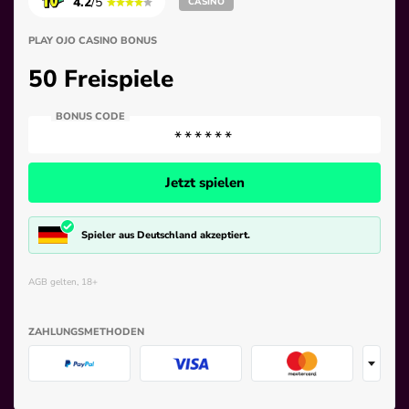
4.2
/5
CASINO
PLAY OJO CASINO BONUS
Deals
News
50 Freispiele
BONUS CODE
Jetzt spielen
Spieler aus Deutschland akzeptiert.
AGB gelten, 18+
ZAHLUNGSMETHODEN
+