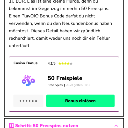
10 EUR. Das ist eine kleine Hürde, denn du
bekommst im Gegenzug immerhin 50 Freespins.
Einen PlayOJO Bonus Code darfst du nicht
verwenden, wenn du den Neukundenbonus haben
möchtest. Dieses Detail haben wir gründlich
recherchiert, damit weder uns noch dir ein Fehler
unterläuft.
Casino Bonus
4.2
/5
50 Freispiele
Free Spins
|
AGB gelten, 18+
Bonus einlösen
3️⃣
Schritt: 50 Freespins nutzen