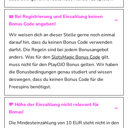
🪪 Bei Registrierung und Einzahlung keinen
Bonus Code angeben!
Wir weisen dich an dieser Stelle gerne noch einmal
darauf hin, dass du keinen Bonus Code verwenden
darfst. Die Regeln sind bei jedem Bonusangebot
anders. Was für den
SlotsMagic Bonus Code
gilt,
muss nicht für den PlayOJO Bonus gelten. Wir haben
die Bonusbedingungen genau studiert und wissen
deswegen, dass du keinen Bonus Code für die
Freespins benötigst.
💸 Höhe der Einzahlung nicht relevant für
Bonus!
Die Mindesteinzahlung von 10 EUR steht nicht in den