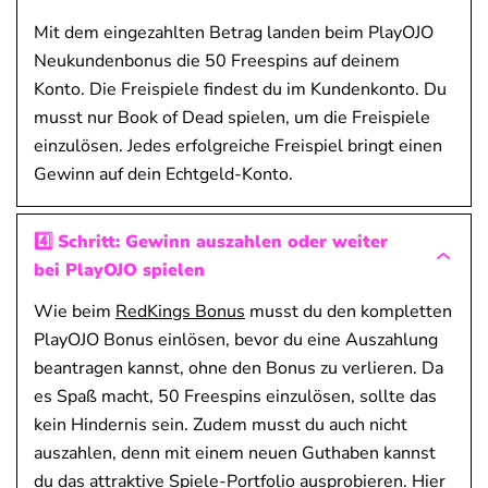
Mit dem eingezahlten Betrag landen beim PlayOJO
Neukundenbonus die 50 Freespins auf deinem
Konto. Die Freispiele findest du im Kundenkonto. Du
musst nur Book of Dead spielen, um die Freispiele
einzulösen. Jedes erfolgreiche Freispiel bringt einen
Gewinn auf dein Echtgeld-Konto.
4️⃣
Schritt: Gewinn auszahlen oder weiter
bei PlayOJO spielen
Wie beim
RedKings Bonus
musst du den kompletten
PlayOJO Bonus einlösen, bevor du eine Auszahlung
beantragen kannst, ohne den Bonus zu verlieren. Da
es Spaß macht, 50 Freespins einzulösen, sollte das
kein Hindernis sein. Zudem musst du auch nicht
auszahlen, denn mit einem neuen Guthaben kannst
du das attraktive Spiele-Portfolio ausprobieren. Hier