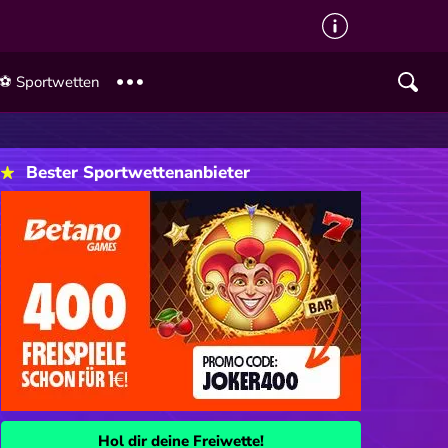
Über spieloTV
⚽ Sportwetten
Wie wir bewerten
Die SpieloTV Crew
💳 Zahlungen:
💎 Freispiele & No Deposit:
🎰 Top Slots:
🎰 Top Slots:
Beste Wettanbieter finden:
Bester Sportwettenanbieter
Datenschutzerklärung
us, RTP)
PayPal Online Casinos
50 Casino Freispiele: Jetzt sichern
Book of Ra (Casinos, Bonus, RTP)
Alles Spitze (Casinos, Bonus, RTP)
Neueste Wettanbieter 2026
Haftungsausschluss für Inhalte
, RTP)
Sofortüberweisung Online Casinos
Online Casino Bonus ohne Einzahlung
Sizzling Hot (Casinos, Bonus, RTP)
Blazing Star (Casinos, Bonus, RTP)
Sportwetten Bonus ohne Einzahlung
Affiliate Disclaimer
nus, RTP)
Apple Pay Online Casinos
Online Casino Freispiele (Top 3 Offers)
Lord of the Ocean (Casinos, Bonus, RTP)
Fruitinator (Casinos, Bonus, RTP)
Sportwetten Bonus Vergleich
Schreiber gesucht
Kontakt mit spieloTV
us, RTP)
Trustly Online Casinos
Handy Casino Bonus ohne Einzahlung
Dolphins Pearl (Casinos, Bonus, RTP)
Fishin Frenzy (Casinos, Bonus, RTP)
Sportwetten Freiwetten 2026
Spielsucht Hilfe
)
Lastschrift Online Casinos
5 EURO Casino Bonus ohne Einzahlung
Lucky Ladys Charm (Casinos, Bonus, RTP)
Ghost Slider (Casinos, Bonus, RTP)
Wettanbieter mit PayPal Sportwetten
Google Pay Online Casinos
10 EURO Casino Bonus ohne Einzahlung
Neue Wettanbieter mit PayPal
Hol dir deine Freiwette!