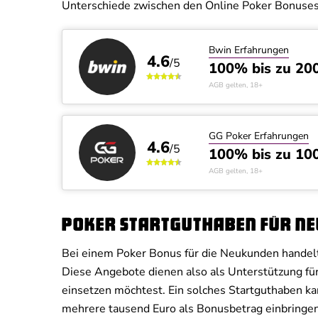
Unterschiede zwischen den Online Poker Bonuses
Bwin Erfahrungen
4.6
/5
100% bis zu 20
AGB gelten, 18+
GG Poker Erfahrungen
4.6
/5
100% bis zu 10
AGB gelten, 18+
Poker Startguthaben für N
Bei einem Poker Bonus für die Neukunden handelt
Diese Angebote dienen also als Unterstützung fü
einsetzen möchtest. Ein solches Startguthaben ka
mehrere tausend Euro als Bonusbetrag einbringen