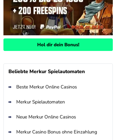
Hol dir dein Bonus!
Beliebte Merkur Spielautomaten
Beste Merkur Online Casinos
Merkur Spielautomaten
Neue Merkur Online Casinos
Merkur Casino Bonus ohne Einzahlung