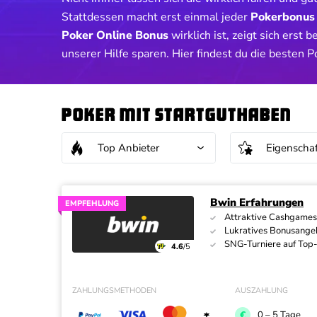
07.
07.
07.
Swiftspiele Erfahrungen
Swiftspiele Bonus Code
Winamax Erfahrungen
Stattdessen macht erst einmal jeder
Pokerbonus
08.
08.
08.
Merkur Slots Erfahrungen
Merkur Slots Bonus Code
AdmiralBet Erfahrungen
Poker Online Bonus
wirklich ist, zeigt sich erst 
unserer Hilfe sparen. Hier findest du die besten 
09.
09.
09.
Luna Slots Erfahrungen
Luna Slots Bonus Code
Bet365 Erfahrungen
10.
10.
10.
Löwen Play Erfahrungen
Löwen Play Bonus Code
Betway Erfahrungen
Poker mit Startguthaben
11.
11.
11.
Bwin Casino Erfahrungen
Bwin Casino Bonus Code
Sportwetten.de Erfahrungen
Top Anbieter
Eigenscha
12.
12.
12.
LuckyLouis Erfahrungen
LuckyLouis Bonus Code
WettArena Erfahrungen
13.
13.
13.
Wunderino Erfahrungen
Wunderino Bonus Code
Sportingbet Erfahrungen
Bwin Erfahrungen
EMPFEHLUNG
14.
14.
14.
Knight Slots Erfahrungen
Knight Slots Bonus Code
Tipwin Erfahrungen
Attraktive Cashgames
Lukratives Bonusangeb
15.
15.
15.
Wildz Erfahrungen
Wildz Bonus Code
DAZN BET Erfahrungen
SNG-Turniere auf Top
4.6
/5
ZAHLUNGSMETHODEN
AUSZAHLUNG
+
0 – 5 Tage