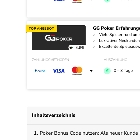
GG Poker Erfahrung
TOP ANGEBOT
Viele Spieler rund um 
Lukrativer Neukunde
Exzellente Spieleaus
4.6
/5
ZAHLUNGSMETHODEN
AUSZAHLUNG
+
0 – 3 Tage
Inhaltsverzeichnis
Poker Bonus Code nutzen: Als neuer Kunde