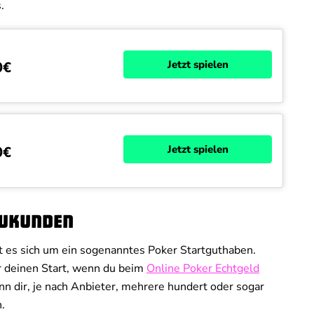
.
Jetzt spielen
0€
Jetzt spielen
0€
eukunden
 es sich um ein sogenanntes Poker Startguthaben.
r deinen Start, wenn du beim
Online Poker Echtgeld
nn dir, je nach Anbieter, mehrere hundert oder sogar
.