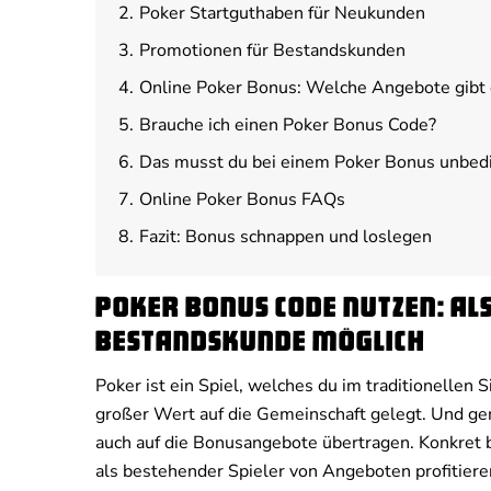
Poker Startguthaben für Neukunden
Promotionen für Bestandskunden
Online Poker Bonus: Welche Angebote gibt 
Brauche ich einen Poker Bonus Code?
Das musst du bei einem Poker Bonus unbed
Online Poker Bonus FAQs
Fazit: Bonus schnappen und loslegen
Poker Bonus Code nutzen: Al
Bestandskunde möglich
Poker ist ein Spiel, welches du im traditionellen S
großer Wert auf die Gemeinschaft gelegt. Und gen
auch auf die Bonusangebote übertragen. Konkret b
als bestehender Spieler von Angeboten profitieren