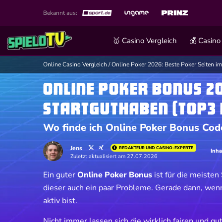
Bekannt aus:
🥇 Casino Vergleich
💰 Casino
Online Casino Vergleich
/
Online Poker 2026: Beste Poker Seiten im
Top10 Spielotheken
Top10 Spielotheken Bonus Codes
🥇 Casinos:
🥇 Casinos:
🎰 Weitere Spiele-Hersteller:
Top 15 Wettanbieter
Online Poker Bonus 2
01.
01.
01.
Novoline Casinos mit PayPal
Merkur Casinos mit PayPal
Gamomat Online Casinos
Betano Casino Erfahrungen
Betano Casino Bonus Code
Betano Casino Erfahrungen
Startguthaben (Top3 
02.
02.
02.
Interwetten Erfahrungen
Interwetten Bonus Code
Betano Erfahrungen
Novoline Casinos mit Paysafe
Merkur Casinos mit Paysafe
NetEnt Online Casinos
Wo finde ich Online Poker Bonus Cod
03.
03.
03.
SlotMagie Erfahrungen
SlotMagie Bonus Code
Interwetten Erfahrungen
Novoline Casino Tricks
Merkur Casinos mit 5€ Einzahlung
Pragmatic Play Online Casinos
Jens
REDAKTEUR UND CASINO-EXPERTE
Inha
Zuletzt aktualisiert am 27.07.2026
04.
04.
04.
Novoline Erfahrungen
Novoline Bonus Code
Bwin Erfahrungen
Novoline Casino Apps
Neue Merkur Casinos
Neueste Spielautomaten
Loading ...
Ein guter
Online Poker Bonus
ist für die meisten 
05.
05.
05.
bet-at-home Erfahrungen
bet-at-home Bonus Code
bet-at-home Erfahrungen
Book of Ra Deluxe Casinos
Merkur Casino Apps
Casinos & Slots mit hoher RTP
dieser auch ein paar Probleme. Gerade dann, wen
aktiv bist.
06.
06.
06.
Jokerstar Erfahrungen
Jokerstar Bonus Code
NEO.bet Erfahrungen
Nicht immer lassen sich die wirklich fairen und g