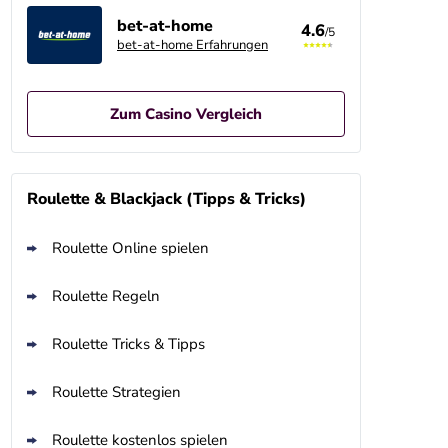
bet-at-home
4.6
/5
bet-at-home Erfahrungen
Zum Casino Vergleich
Betano Casino Bonus
4.8
/5
400% bis zu 80€
Roulette & Blackjack (Tipps & Tricks)
AGB gelten
Roulette Online spielen
Interwetten Bonus
4.7
/5
100% bis zu 100€
Roulette Regeln
AGB gelten
SlotMagie Bonus
Roulette Tricks & Tipps
50 Freispiele ohne
4.7
/5
Einzahlung
Roulette Strategien
AGB gelten
Novoline Bonus
Roulette kostenlos spielen