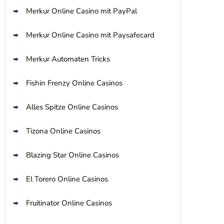
Merkur Online Casino mit PayPal
Merkur Online Casino mit Paysafecard
Merkur Automaten Tricks
Fishin Frenzy Online Casinos
Alles Spitze Online Casinos
Tizona Online Casinos
Blazing Star Online Casinos
El Torero Online Casinos
Fruitinator Online Casinos