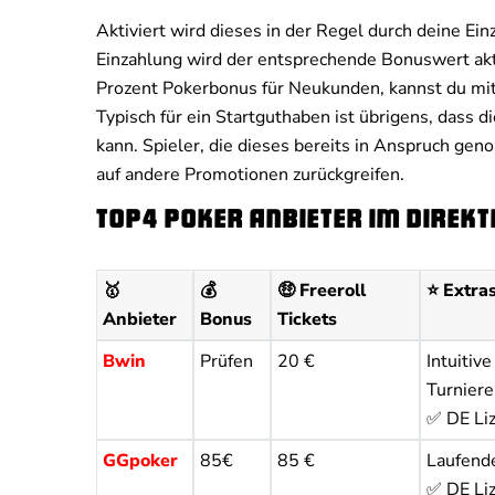
Aktiviert wird dieses in der Regel durch deine Ei
Einzahlung wird der entsprechende Bonuswert akti
Prozent Pokerbonus für Neukunden, kannst du mi
Typisch für ein Startguthaben ist übrigens, dass
kann. Spieler, die dieses bereits in Anspruch ge
auf andere Promotionen zurückgreifen.
Top4 Poker Anbieter im direkt
🥇
💰
🤑 Freeroll
⭐ Extra
Anbieter
Bonus
Tickets
Bwin
Prüfen
20 €
Intuitiv
Turniere
✅ DE Li
GGpoker
85€
85 €
Laufend
✅ DE Li