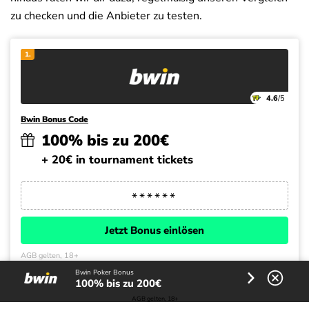
zu checken und die Anbieter zu testen.
1.
4.6
/5
Bwin Bonus Code
100% bis zu 200€
+ 20€ in tournament tickets
Jetzt Bonus einlösen
AGB gelten, 18+
Bwin Poker Bonus
100% bis zu 200€
2.
AGB gelten, 18+