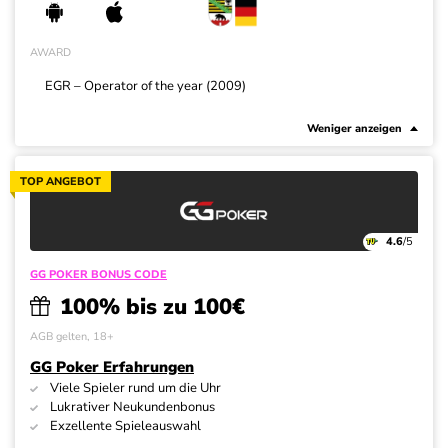
AWARD
EGR – Operator of the year (2009)
Weniger anzeigen
TOP ANGEBOT
4.6
/5
GG POKER BONUS CODE
100% bis zu 100€
AGB gelten, 18+
GG Poker Erfahrungen
Viele Spieler rund um die Uhr
Lukrativer Neukundenbonus
Exzellente Spieleauswahl