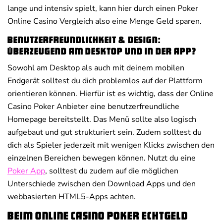
lange und intensiv spielt, kann hier durch einen Poker
Online Casino Vergleich also eine Menge Geld sparen.
Benutzerfreundlichkeit & Design:
Überzeugend am Desktop und in der App?
Sowohl am Desktop als auch mit deinem mobilen
Endgerät solltest du dich problemlos auf der Plattform
orientieren können. Hierfür ist es wichtig, dass der Online
Casino Poker Anbieter eine benutzerfreundliche
Homepage bereitstellt. Das Menü sollte also logisch
aufgebaut und gut strukturiert sein. Zudem solltest du
dich als Spieler jederzeit mit wenigen Klicks zwischen den
einzelnen Bereichen bewegen können. Nutzt du eine
Poker App
, solltest du zudem auf die möglichen
Unterschiede zwischen den Download Apps und den
webbasierten HTML5-Apps achten.
Beim Online Casino Poker Echtgeld