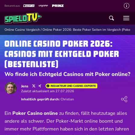
Bekannt aus:
Über spieloTV
Wie wir bewerten
Online Casino Vergleich
/
Online Poker 2026: Beste Poker Seiten im Vergleich (Poker O
Die SpieloTV Crew
Online Casino Poker 2026:
Datenschutzerklärung
Casinos mit Echtgeld Poker
Haftungsausschluss für Inhalte
(Bestenliste)
Wo finde ich Echtgeld Casinos mit Poker online?
Affiliate Disclaimer
Schreiber gesucht
Jens
REDAKTEUR UND CASINO-EXPERTE
Zuletzt aktualisiert am 27.07.2026
Kontakt mit spieloTV
Loading ...
Inhaltlich geprüft durch:
Christian
Spielsucht Hilfe
Ein
Poker Casino online
zu finden, fällt heutzutage alles
andere als schwer. Der Poker-Markt online boomt und
immer mehr Plattformen haben sich in den letzten Jahren