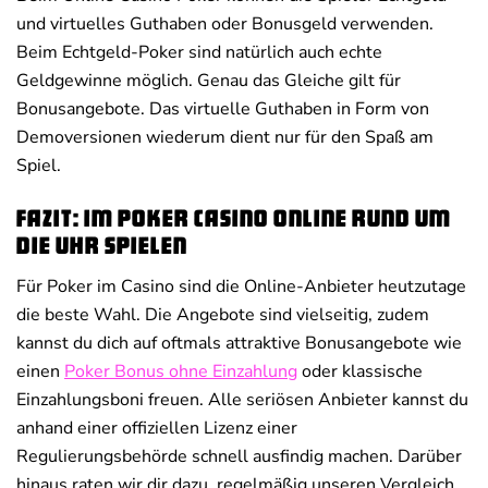
und virtuelles Guthaben oder Bonusgeld verwenden.
Beim Echtgeld-Poker sind natürlich auch echte
Geldgewinne möglich. Genau das Gleiche gilt für
Bonusangebote. Das virtuelle Guthaben in Form von
Demoversionen wiederum dient nur für den Spaß am
Spiel.
Fazit: Im Poker Casino online rund um
die Uhr spielen
Für Poker im Casino sind die Online-Anbieter heutzutage
die beste Wahl. Die Angebote sind vielseitig, zudem
kannst du dich auf oftmals attraktive Bonusangebote wie
einen
Poker Bonus ohne Einzahlung
oder klassische
Einzahlungsboni freuen. Alle seriösen Anbieter kannst du
anhand einer offiziellen Lizenz einer
Regulierungsbehörde schnell ausfindig machen. Darüber
hinaus raten wir dir dazu, regelmäßig unseren Vergleich