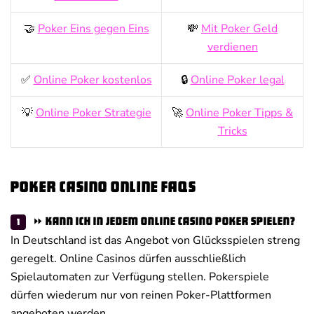
🤝
Poker Eins gegen Eins
💸
Mit Poker Geld
verdienen
✅
Online Poker kostenlos
🔒
Online Poker legal
💡
Online Poker Strategie
🚀
Online Poker Tipps &
Tricks
Poker Casino Online FAQs
⏩ Kann ich in jedem Online Casino Poker spielen?
In Deutschland ist das Angebot von Glücksspielen streng
geregelt. Online Casinos dürfen ausschließlich
Spielautomaten zur Verfügung stellen. Pokerspiele
dürfen wiederum nur von reinen Poker-Plattformen
angeboten werden.