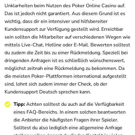
Unklarheiten beim Nutzen des Poker Online Casino auf.
Das ist jedoch nicht garantiert. Aus diesem Grund ist es
wichtig, dass dir ein intensiver und hilfsbereiter
Kundensupport zur Verfügung gestellt wird. Erreichbar
sein sollten die Mitarbeiter auf verschiedenen Wegen wie
mittels Live-Chat, Hotline oder E-Mail. Bewerten solltest
du zudem die Zeit bis zu einer Rückmeldung. Speziell bei
dringenden Anfragen ist es schließlich wünschenswert,
möglichst zeitnah eine Rückmeldung zu bekommen. Da
die meisten Poker-Plattformen international aufgestellt
sind, lohnt sich zudem immer der Check, ob der
Kundensupport Deutsch sprechen kann.
Tipp:
Achten solltest du auch auf die Verfügbarkeit
eines FAQ-Bereichs. In einem solchen beantworten
die Anbieter die häufigsten Fragen ihrer Spieler.
Solltest du also lediglich eine allgemeine Anfrage