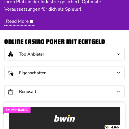
ihren Platz in der Industrie gesichert. Optimale
Voraussetzungen für dich als Spieler!
Deals
News
Read More
Online Casino Poker mit Echtgeld
Top Anbieter
Eigenschaften
Bonusart
EMPFEHLUNG
4.6
/5