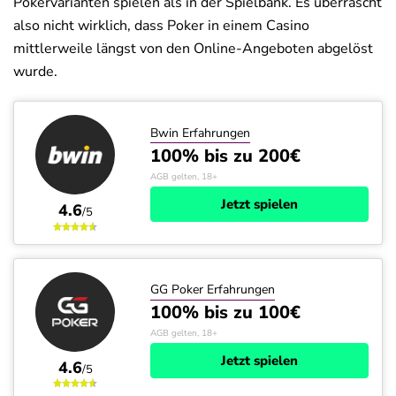
Pokervarianten spielen als in der Spielbank. Es überrascht
also nicht wirklich, dass Poker in einem Casino
mittlerweile längst von den Online-Angeboten abgelöst
wurde.
Bwin Erfahrungen
100% bis zu 200€
AGB gelten, 18+
Jetzt spielen
4.6
/5
GG Poker Erfahrungen
100% bis zu 100€
AGB gelten, 18+
Jetzt spielen
4.6
/5