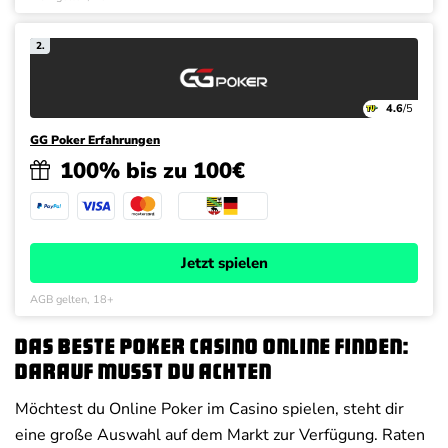
2.
4.6
/5
GG Poker Erfahrungen
100% bis zu 100€
Jetzt spielen
AGB gelten, 18+
Das beste Poker Casino online finden:
Darauf musst du achten
Möchtest du Online Poker im Casino spielen, steht dir
eine große Auswahl auf dem Markt zur Verfügung. Raten