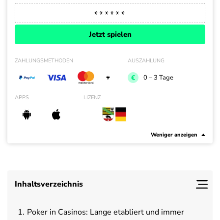
Jetzt spielen
ZAHLUNGSMETHODEN
AUSZAHLUNG
+
0 – 3 Tage
APPS
LIZENZ
Weniger anzeigen
Inhaltsverzeichnis
Poker in Casinos: Lange etabliert und immer