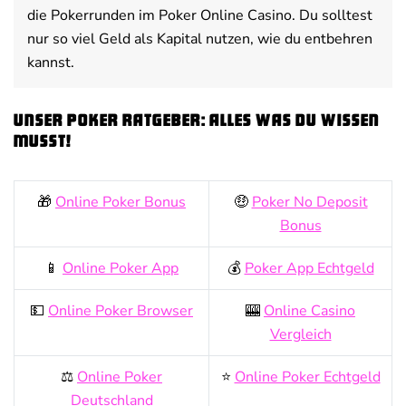
die Pokerrunden im Poker Online Casino. Du solltest
nur so viel Geld als Kapital nutzen, wie du entbehren
kannst.
Unser Poker Ratgeber: Alles was du wissen
musst!
🎁
Online Poker Bonus
🤑
Poker No Deposit
Bonus
📱
Online Poker App
💰
Poker App Echtgeld
💵
Online Poker Browser
🎰
Online Casino
Vergleich
⚖️
Online Poker
⭐️
Online Poker Echtgeld
Deutschland