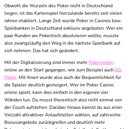
Obwohl die Wurzeln des Poker nicht in Deutschland
liegen, ist das Kartenspiel hierzulande bereits seit vielen
Jahren etabliert. Lange Zeit wurde Poker in Casinos bzw.
Spielbanken in Deutschland exklusiv angeboten. Wer ein
paar Runden am Pokertisch absolvieren wollte, musste
also zwangsläufig den Weg in die nächste Spielbank auf
sich nehmen. Das hat sich geändert.
Mit der Digitalisierung sind immer mehr
Pokerseiten
online an den Start gegangen, wie zum Beispiel auch
GG
Poker
. Mit ihnen wurde also auch die Bequemlichkeit für
die Spieler deutlich gesteigert. Wer im Poker Casino
online spielt, kann dies einfach in den eigenen vier
Wänden tun. Du musst theoretisch also nicht einmal von
der Couch aufstehen. Darüber hinaus kannst du aus einer
Vielzahl attraktiver Anlaufstellen wählen, auf zahlreiche
Bonusangebote zurückgreifen und deutlich mehr