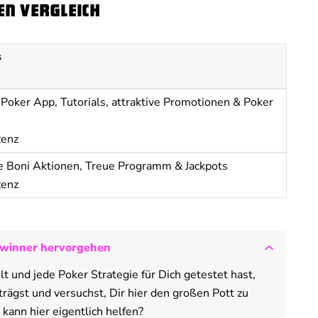
en Vergleich
s
e Poker App, Tutorials, attraktive Promotionen & Poker
zenz
e Boni Aktionen, Treue Programm & Jackpots
zenz
Gewinner hervorgehen
und jede Poker Strategie für Dich getestet hast,
trägst und versuchst, Dir hier den großen Pott zu
 kann hier eigentlich helfen?