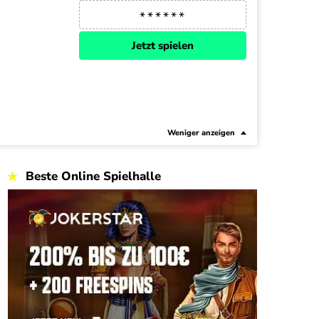
Jetzt spielen
Weniger anzeigen
Beste Online Spielhalle