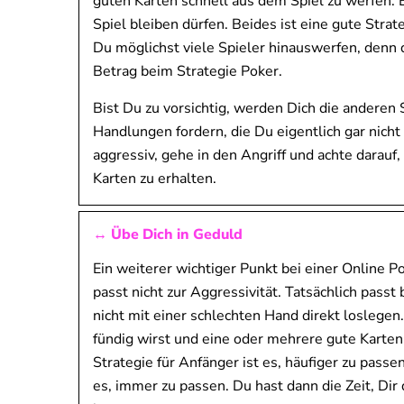
guten Karten schnell aus dem Spiel zu werfen. 
Spiel bleiben dürfen. Beides ist eine gute Strat
Du möglichst viele Spieler hinauswerfen, denn
Betrag beim Strategie Poker.
Bist Du zu vorsichtig, werden Dich die anderen
Handlungen fordern, die Du eigentlich gar nic
aggressiv, gehe in den Angriff und achte darauf
Karten zu erhalten.
↔️ Übe Dich in Geduld
Ein weiterer wichtiger Punkt bei einer Online P
passt nicht zur Aggressivität. Tatsächlich pas
nicht mit einer schlechten Hand direkt loslegen
fündig wirst und eine oder mehrere gute Karten 
Strategie für Anfänger ist es, häufiger zu passe
es, immer zu passen. Du hast dann die Zeit, Dir