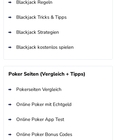
bet-at-home Bonus
Blackjack Regeln
4.6
/5
100% bis zu 100€
AGB gelten
Blackjack Tricks & Tipps
Blackjack Strategien
Zum Casino Bonus Vergleich
Blackjack kostenlos spielen
Poker Seiten (Vergleich + Tipps)
Pokerseiten Vergleich
Online Poker mit Echtgeld
Online Poker App Test
Online Poker Bonus Codes