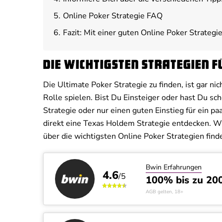
Online Poker Strategie FAQ
Fazit: Mit einer guten Online Poker Strategie
Die wichtigsten Strategien 
Die Ultimate Poker Strategie zu finden, ist gar ni
Rolle spielen. Bist Du Einsteiger oder hast Du sc
Strategie oder nur einen guten Einstieg für ein p
direkt eine Texas Holdem Strategie entdecken. Wir
über die wichtigsten Online Poker Strategien finde
Bwin Erfahrungen
4.6
/5
100% bis zu 20
AGB gelten, 18+