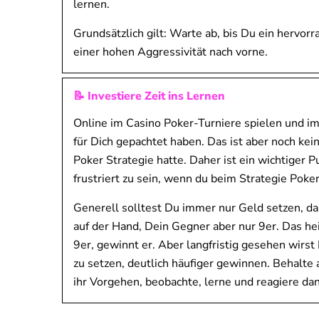
lernen.
Grundsätzlich gilt: Warte ab, bis Du ein hervor
einer hohen Aggressivität nach vorne.
📝 Investiere Zeit ins Lernen
Online im Casino Poker-Turniere spielen und 
für Dich gepachtet haben. Das ist aber noch ke
Poker Strategie hatte. Daher ist ein wichtiger P
frustriert zu sein, wenn du beim Strategie Poker 
Generell solltest Du immer nur Geld setzen, da
auf der Hand, Dein Gegner aber nur 9er. Das hei
9er, gewinnt er. Aber langfristig gesehen wirst
zu setzen, deutlich häufiger gewinnen. Behalte a
ihr Vorgehen, beobachte, lerne und reagiere da