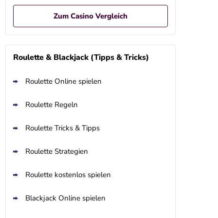
Zum Casino Vergleich
Betano Casino Bonus
4.8
/5
400% bis zu 80€
Roulette & Blackjack (Tipps & Tricks)
AGB gelten
Roulette Online spielen
Interwetten Bonus
4.7
/5
100% bis zu 100€
Roulette Regeln
AGB gelten
SlotMagie Bonus
Roulette Tricks & Tipps
50 Freispiele ohne
4.7
/5
Einzahlung
Roulette Strategien
AGB gelten
Novoline Bonus
Roulette kostenlos spielen
200 % Bonus + 10
4.6
/5
Freispiele täglich
Blackjack Online spielen
AGB gelten