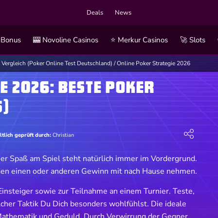
Deals
News
 Bonus
🎰 Novoline Casinos
⭐️ Merkur Casinos
🚀 Slots
 Vergleich (Poker Online Test Deutschland)
/
Online Poker Strategie 2026
🥇 Beste Spielothek finden:
🎁 Beste Boni:
🎁 Spiele & Boni:
🎁 Spiele & Boni:
Top 15 Wettboni
🎰 Beliebte Slots:
e 2026: Beste Poker
01.
Neue Online Casinos
Casino mit Startguthaben
Novoline Spiele (Liste)
Merkur Spiele (Liste)
Betano Casino Bonus Code
Books & Bulls (Casinos, Bon
s)
02.
Betano Bonus Code
Bester Online Casino Bonus
Casino Neukundenbonus
Novomatic Spiele (Liste)
Merkur Casino kostenlos spielen
Fruit Mania (Casinos, Bonus
ltlich geprüft durch:
Christian
03.
Interwetten Bonus Code
Casino mit 1 EUR Einzahlung
Casino Bestandskundenbonus
Novoline Casino kostenlos spielen
Merkur Casino Bonus ohne Einzahlung
Monopoly Slot (Casinos, Bo
er Spaß am Spiel steht natürlich immer im Vordergrund.
04.
Bwin Bonus Code
Legale Online Casinos
Cashback Casino Bonus
Sofort: Novoline Casino 50 Freispiele
Merkur Spielautomaten Tricks
Book of Dead (Casinos, Bon
den einen oder anderen Gewinn mit nach Hause nehmen.
05.
bet-at-home Bonus Code
Online Casino Auszahlungsquote
Casino Willkommensbonus
Welches Novoline Spiel zahlt am besten?
Welches Merkur Spiel zahlt am besten?
Tizona (Casinos, Bonus, RTP
Einsteiger sowie zur Teilnahme an einem Turnier. Teste,
06.
NEO.bet Bonus Code
cher Taktik Du Dich besonders wohlfühlst. Die ideale
Online Casino Apps
 Mathematik und Geduld. Durch Verwirrung der Gegner