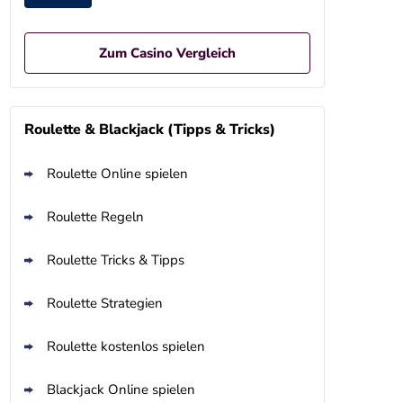
Zum Casino Vergleich
Betano Casino Bonus
4.8
/5
400% bis zu 80€
Roulette & Blackjack (Tipps & Tricks)
AGB gelten
Roulette Online spielen
Interwetten Bonus
4.7
/5
100% bis zu 100€
Roulette Regeln
AGB gelten
SlotMagie Bonus
Roulette Tricks & Tipps
50 Freispiele ohne
4.7
/5
Einzahlung
Roulette Strategien
AGB gelten
Novoline Bonus
Roulette kostenlos spielen
200 % Bonus + 10
4.6
/5
Freispiele täglich
Blackjack Online spielen
AGB gelten