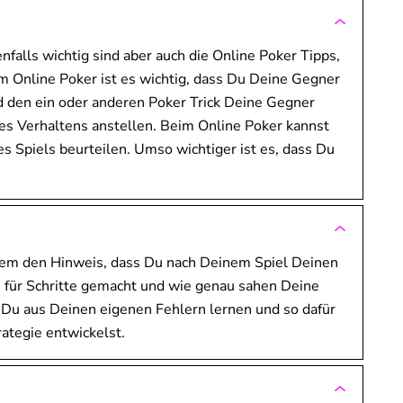
nfalls wichtig sind aber auch die Online Poker Tipps,
 Online Poker ist es wichtig, dass Du Deine Gegner
nd den ein oder anderen Poker Trick Deine Gegner
s Verhaltens anstellen. Beim Online Poker kannst
s Spiels beurteilen. Umso wichtiger ist es, dass Du
erem den Hinweis, dass Du nach Deinem Spiel Deinen
Du für Schritte gemacht und wie genau sahen Deine
Du aus Deinen eigenen Fehlern lernen und so dafür
ategie entwickelst.