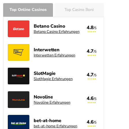
Top Online Casinos
Top Casino Boni
Betano Casino
4.8
/5
Betano Casino Erfahrungen
Interwetten
4.7
/5
Interwetten Erfahrungen
SlotMagie
4.7
/5
SlotMagie Erfahrungen
Novoline
4.6
/5
Novoline Erfahrungen
bet-at-home
4.6
/5
bet-at-home Erfahrungen