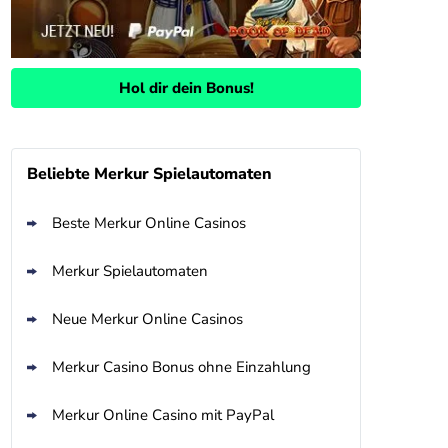
Hol dir dein Bonus!
Beliebte Merkur Spielautomaten
Beste Merkur Online Casinos
Merkur Spielautomaten
Neue Merkur Online Casinos
Merkur Casino Bonus ohne Einzahlung
Merkur Online Casino mit PayPal