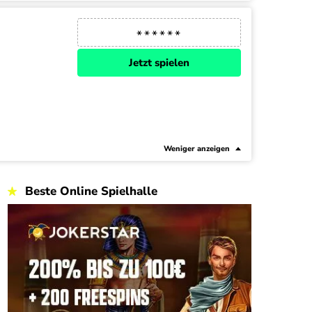
Jetzt spielen
Weniger anzeigen
Beste Online Spielhalle