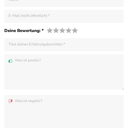
E-Mail (nicht öffentlich)
*
Deine Bewertung:
*
Titel deines Erfahrungsberichtes
*
Was ist positiv?
Was ist negativ?