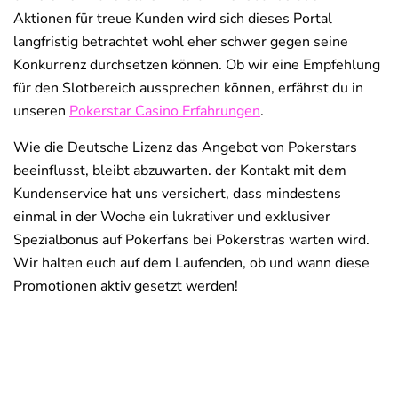
Aktionen für treue Kunden wird sich dieses Portal
langfristig betrachtet wohl eher schwer gegen seine
Konkurrenz durchsetzen können. Ob wir eine Empfehlung
für den Slotbereich aussprechen können, erfährst du in
unseren
Pokerstar Casino Erfahrungen
.
Wie die Deutsche Lizenz das Angebot von Pokerstars
beeinflusst, bleibt abzuwarten. der Kontakt mit dem
Kundenservice hat uns versichert, dass mindestens
einmal in der Woche ein lukrativer und exklusiver
Spezialbonus auf Pokerfans bei Pokerstras warten wird.
Wir halten euch auf dem Laufenden, ob und wann diese
Promotionen aktiv gesetzt werden!