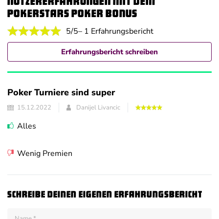
Nutzererfahrungen mit dem
Pokerstars Poker Bonus
5/5
– 1 Erfahrungsbericht
Erfahrungsbericht schreiben
Poker Turniere sind super
15.12.2022
Danijel Livancic
Alles
Wenig Premien
Schreibe deinen eigenen Erfahrungsbericht
Name
*