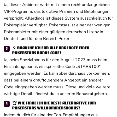
Ja, dieser Anbieter wirbt mit einem recht umfangreichen
VIP-Programm, das lukrative Prämien und Belohnungen
verspricht. Allerdings ist dieses System ausschließlich für
Pokerspieler verfügbar. Pokerstars ist einer der wenigen
Pokeranbieter mit einer gültigen deutschen Lizenz in
Deutschland für den Bereich Poker.
💡 Brauche ich für alle Angebote einen
Pokerstars Bonus Code?
Ja, beim Spezialbonus für den August 2023 muss beim
Einzahlungsbonus ein spezieller Code „STARS100“
eingegeben werden. Es kann aber durchaus vorkommen,
dass bei einem drauffolgendem Angebot ein anderer
Code eingegeben werden muss. Diese und viele weitere
wichtige Details findest du in unseren Bonusratgebern.
🏆 Wie finde ich die beste Alternative zum
Pokerstars Willkommensbonus?
Indem du dich für eine der Top-Empfehlungen aus