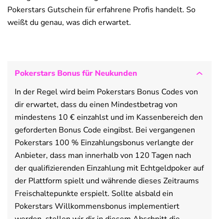
Pokerstars Gutschein für erfahrene Profis handelt. So
weißt du genau, was dich erwartet.
Pokerstars Bonus für Neukunden
In der Regel wird beim Pokerstars Bonus Codes von
dir erwartet, dass du einen Mindestbetrag von
mindestens 10 € einzahlst und im Kassenbereich den
geforderten Bonus Code eingibst. Bei vergangenen
Pokerstars 100 % Einzahlungsbonus verlangte der
Anbieter, dass man innerhalb von 120 Tagen nach
der qualifizierenden Einzahlung mit Echtgeldpoker auf
der Plattform spielt und währende dieses Zeitraums
Freischaltepunkte erspielt. Sollte alsbald ein
Pokerstars Willkommensbonus implementiert
werden, stellen wir dir in diesem Abschnitt die