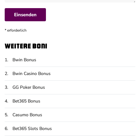
* erforderlich
Weitere Boni
1.
Bwin Bonus
2.
Bwin Casino Bonus
3.
GG Poker Bonus
4.
Bet365 Bonus
5.
Casumo Bonus
6.
Bet365 Slots Bonus