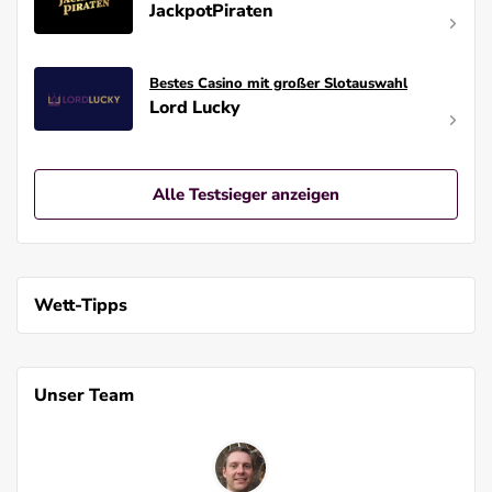
JackpotPiraten
Bestes Casino mit großer Slotauswahl
Lord Lucky
Alle Testsieger anzeigen
Wett-Tipps
Unser Team