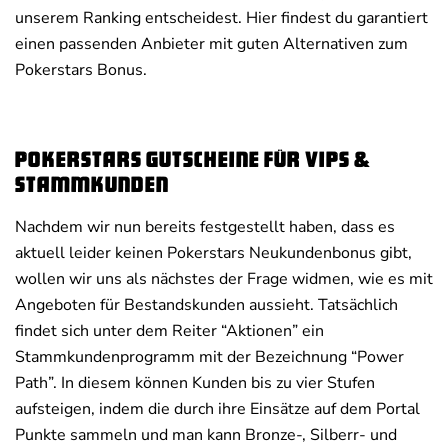
unserem Ranking entscheidest. Hier findest du garantiert
einen passenden Anbieter mit guten Alternativen zum
Pokerstars Bonus.
Pokerstars Gutscheine für VIPs &
Stammkunden
Nachdem wir nun bereits festgestellt haben, dass es
aktuell leider keinen Pokerstars Neukundenbonus gibt,
wollen wir uns als nächstes der Frage widmen, wie es mit
Angeboten für Bestandskunden aussieht. Tatsächlich
findet sich unter dem Reiter “Aktionen” ein
Stammkundenprogramm mit der Bezeichnung “Power
Path”. In diesem können Kunden bis zu vier Stufen
aufsteigen, indem die durch ihre Einsätze auf dem Portal
Punkte sammeln und man kann Bronze-, Silberr- und