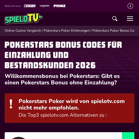
Bekannt aus:
Über spieloTV
Wie wir bewerten
Online Casino Vergleich
/
Pokerstars Poker Erfahrungen
/
Pokerstars Poker Bonus Code
Die SpieloTV Crew
Pokerstars Bonus Codes für
Datenschutzerklärung
Einzahlung und
Haftungsausschluss für Inhalte
Bestandskunden 2026
Willkommensbonus bei Pokerstars: Gibt es
Affiliate Disclaimer
einen Pokerstars Bonus ohne Einzahlung?
Schreiber gesucht
Kontakt mit spieloTV
Pokerstars Poker wird von spielotv.com
nicht mehr empfohlen.
Spielsucht Hilfe
Die Top3 spielotv.com Alternativen zu :