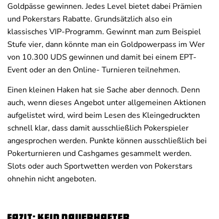
Goldpässe gewinnen. Jedes Level bietet dabei Prämien
und Pokerstars Rabatte. Grundsätzlich also ein
klassisches VIP-Programm. Gewinnt man zum Beispiel
Stufe vier, dann könnte man ein Goldpowerpass im Wer
von 10.300 UDS gewinnen und damit bei einem EPT-
Event oder an den Online- Turnieren teilnehmen.
Einen kleinen Haken hat sie Sache aber dennoch. Denn
auch, wenn dieses Angebot unter allgemeinen Aktionen
aufgelistet wird, wird beim Lesen des Kleingedruckten
schnell klar, dass damit ausschließlich Pokerspieler
angesprochen werden. Punkte können ausschließlich bei
Pokerturnieren und Cashgames gesammelt werden.
Slots oder auch Sportwetten werden von Pokerstars
ohnehin nicht angeboten.
Fazit: kein dauerhafter