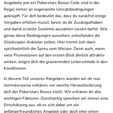
Angebote wie ein Pokerstars Bonus Code sind in der
Regel immer an sogenannte Umsatzbedingungen
geknüpft. Für dich bedeutet das, dass du zunächst einige
Vorgaben erfüllen musst, bevor du dir Zusatzguthaben
und damit erzielte Gewinne auszahlen lassen darfst. Wie
genau diese Bedingungen aussehen, entscheiden die
Glücksspiel-Anbieter selbst. Hier trennt sich dann
sprichwörtlich die Spreu vom Weizen. Denn auch, wenn
viele Promotionen auf den ersten Blick ähnlich attraktiv
wirken, zeigen dich die gravierenden Unterschiede in den
Konditionen.
In diesem Teil unseres Ratgebers würden wir dir nun
normalerweise erklären, vor welche Herausforderung
dich der Pokerstars Bonus stellt. Wir erklären dir alle
wichtigen Faktoren. Gleichzeitig sprechen wir immer eine
Einschätzung aus, ob es sich dabei um ein
anfängerfreundliches Angebot oder doch eher einen