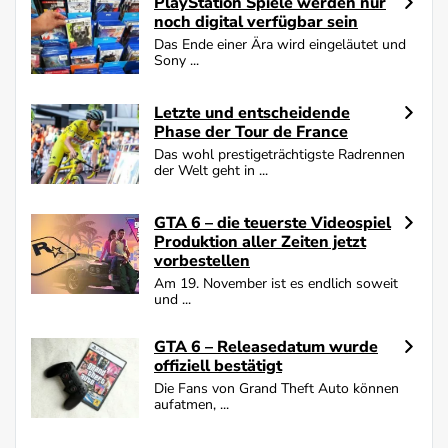
Interwetten Bonus
PlayStation Spiele werden nur
4.7
/5
100% bis zu 100€
noch digital verfügbar sein
AGB gelten
Das Ende einer Ära wird eingeläutet und
Sony ...
SlotMagie Bonus
4.7
/5
50 Freispiele ohne Einzahlung
Letzte und entscheidende
AGB gelten
Phase der Tour de France
Das wohl prestigeträchtigste Radrennen
Novoline Bonus
der Welt geht in ...
4.6
/5
200 % Bonus + 10 Freispiele täglich
AGB gelten
GTA 6 – die teuerste Videospiel
Produktion aller Zeiten jetzt
bet-at-home Bonus
4.6
vorbestellen
/5
100% bis zu 100€
Am 19. November ist es endlich soweit
AGB gelten
und ...
Zum Casino Bonus Vergleich
GTA 6 – Releasedatum wurde
offiziell bestätigt
Die Fans von Grand Theft Auto können
aufatmen, ...