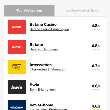
Top Wettseiten
Top Sportwetten Boni
Betano Casino
4.8
/5
Betano Casino Erfahrungen
Betano
4.8
/5
Betano Erfahrungen
Interwetten
4.7
/5
Interwetten Erfahrungen
Bwin
4.6
/5
Bwin Erfahrungen
bet-at-home
4.6
/5
bet-at-home Erfahrungen