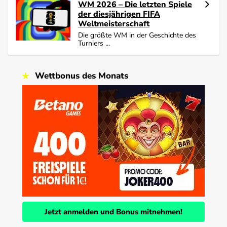
WM 2026 – Die letzten Spiele
der diesjährigen FIFA
Weltmeisterschaft
Die größte WM in der Geschichte des
Turniers ...
Wettbonus des Monats
Jetzt anmelden und Bonus mitnehmen!