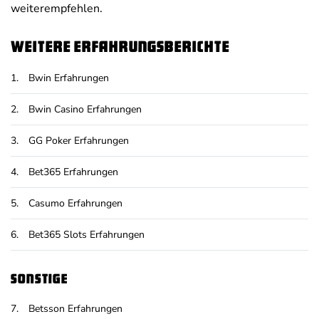
weiterempfehlen.
Weitere Erfahrungsberichte
1.
Bwin Erfahrungen
2.
Bwin Casino Erfahrungen
3.
GG Poker Erfahrungen
4.
Bet365 Erfahrungen
5.
Casumo Erfahrungen
6.
Bet365 Slots Erfahrungen
Sonstige
7.
Betsson Erfahrungen