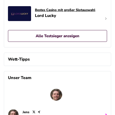
Bestes Casino mit großer Slotauswahl
Lord Lucky
Alle Testsieger anzeigen
Wett-Tipps
Unser Team
Jens