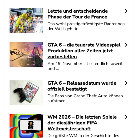
Letzte und entscheidende
Phase der Tour de France
Das wohl prestigeträchtigste Radrennen
der Welt geht in ...
GTA 6 – die teuerste Videospiel
Produktion aller Zeiten jetzt
vorbestellen
Am 19. November ist es endlich soweit
und ...
GTA 6 – Releasedatum wurde
offiziell bestätigt
Die Fans von Grand Theft Auto können
aufatmen, ...
WM 2026 – Die letzten Spiele
der diesjährigen FIFA
Weltmeisterschaft
Die größte WM in der Geschichte des