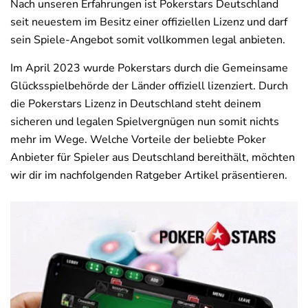
Nach unseren Erfahrungen ist Pokerstars Deutschland
seit neuestem im Besitz einer offiziellen Lizenz und darf
sein Spiele-Angebot somit vollkommen legal anbieten.
Deals
News
Im April 2023 wurde Pokerstars durch die Gemeinsame
Glücksspielbehörde der Länder offiziell lizenziert. Durch
die Pokerstars Lizenz in Deutschland steht deinem
sicheren und legalen Spielvergnügen nun somit nichts
mehr im Wege. Welche Vorteile der beliebte Poker
Anbieter für Spieler aus Deutschland bereithält, möchten
wir dir im nachfolgenden Ratgeber Artikel präsentieren.