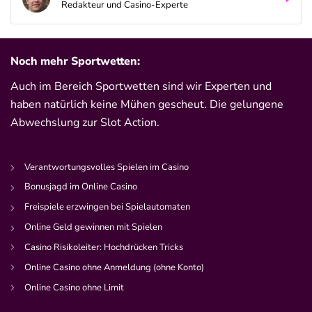
Redakteur und Casino-Experte
Noch mehr Sportwetten:
Auch im Bereich Sportwetten sind wir Experten und
haben natürlich keine Mühen gescheut. Die gelungene
Abwechslung zur Slot Action.
Verantwortungsvolles Spielen im Casino
Bonusjagd im Online Casino
Freispiele erzwingen bei Spielautomaten
Online Geld gewinnen mit Spielen
Casino Risikoleiter: Hochdrücken Tricks
Online Casino ohne Anmeldung (ohne Konto)
Online Casino ohne Limit