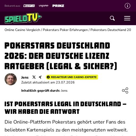
Bekannt aus:
Über spieloTV
Wie wir bewerten
Online Casino Vergleich
/
Pokerstars Poker Erfahrungen
/
Pokerstars Deutschland 2026
Die SpieloTV Crew
Pokerstars Deutschland
Datenschutzerklärung
2026: Der Deutsche Lizenz
Haftungsausschluss für Inhalte
Ratgeber (Legal & sicher?)
Affiliate Disclaimer
Jens
REDAKTEUR UND CASINO-EXPERTE
Zuletzt aktualisiert am 23.07.2026
Schreiber gesucht
Loading ...
Inhaltlich geprüft durch:
Jens
Kontakt mit spieloTV
Ist Pokerstars legal in Deutschland –
Spielsucht Hilfe
Wir haben die Antwort
Die Online-Plattform Pokerstars gehört unter Fans des
beliebten Kartenspiels zu den meistgenutzten weltweit.