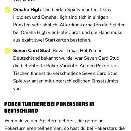
Omaha High
: Die beiden Spielvarianten Texas
Hold‘em und Omaha High sind sich in einigen
Punkten sehr ähnlich. Allerdings erhalten die Spieler
bei Omaha High vier Hole Cards und die Hand muss
aus exakt zwei Startkarten bestehen.
Seven Card Stud
: Bevor Texas Hold‘em in
Deutschland bekannt wurde, war Seven Card Stud
die beliebteste Poker Variante. An den Pokerstars
Tischen findest du verschiedene Seven Card Stud
Spielvarianten mit unterschiedlichen Einsatzlimits
vor.
Poker Turniere bei Pokerstars in
Deutschland
Wenn du zu den Spielern gehörst, die gerne an
Pokerturnieren teilnehmen, so hast du bei Pokerstars die