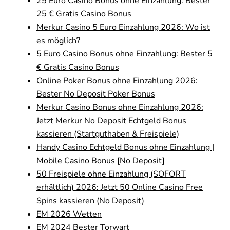
25 Euro Casino Bonus ohne Einzahlung: Bester
25 € Gratis Casino Bonus
Merkur Casino 5 Euro Einzahlung 2026: Wo ist
es möglich?
5 Euro Casino Bonus ohne Einzahlung: Bester 5
€ Gratis Casino Bonus
Online Poker Bonus ohne Einzahlung 2026:
Bester No Deposit Poker Bonus
Merkur Casino Bonus ohne Einzahlung 2026:
Jetzt Merkur No Deposit Echtgeld Bonus
kassieren (Startguthaben & Freispiele)
Handy Casino Echtgeld Bonus ohne Einzahlung |
Mobile Casino Bonus [No Deposit]
50 Freispiele ohne Einzahlung (SOFORT
erhältlich) 2026: Jetzt 50 Online Casino Free
Spins kassieren (No Deposit)
EM 2026 Wetten
EM 2024 Bester Torwart