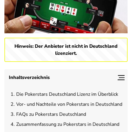
Hinweis: Der Anbieter ist nicht in Deutschland
lizenziert.
Inhaltsverzeichnis
Die Pokerstars Deutschland Lizenz im Überblick
Vor- und Nachteile von Pokerstars in Deutschland
FAQs zu Pokerstars Deutschland
Zusammenfassung zu Pokerstars in Deutschland