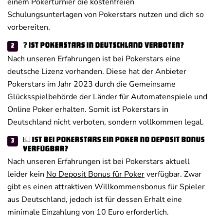
einem Pokerturnier die kostenfreien
Schulungsunterlagen von Pokerstars nutzen und dich so
vorbereiten.
❓ Ist Pokerstars in Deutschland verboten?
Nach unseren Erfahrungen ist bei Pokerstars eine
deutsche Lizenz vorhanden. Diese hat der Anbieter
Pokerstars im Jahr 2023 durch die Gemeinsame
Glücksspielbehörde der Länder für Automatenspiele und
Online Poker erhalten. Somit ist Pokerstars in
Deutschland nicht verboten, sondern vollkommen legal.
💶 Ist bei Pokerstars ein Poker No Deposit Bonus
verfügbar?
Nach unseren Erfahrungen ist bei Pokerstars aktuell
leider kein
No Deposit Bonus für Poker
verfügbar. Zwar
gibt es einen attraktiven Willkommensbonus für Spieler
aus Deutschland, jedoch ist für dessen Erhalt eine
minimale Einzahlung von 10 Euro erforderlich.