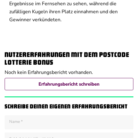
Ergebnisse im Fernsehen zu sehen, während die
zufälligen Kugeln ihren Platz einnahmen und den
Gewinner verkündeten.
Nutzererfahrungen mit dem Postcode
Lotterie Bonus
Noch kein Erfahrungsbericht vorhanden.
Erfahrungsbericht schreiben
Schreibe deinen eigenen Erfahrungsbericht
Name
*