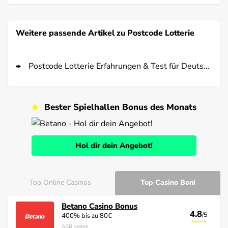
Weitere passende Artikel zu Postcode Lotterie
Postcode Lotterie Erfahrungen & Test für Deutschland 2026
Bester Spielhallen Bonus des Monats
Hol dir dein Angebot!
Top Online Casinos
Top Casino Boni
Betano Casino Bonus
Betano Casino
4.8
4.8
/5
/5
400% bis zu 80€
Betano Casino Erfahrungen
AGB gelten