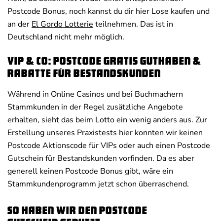
Postcode Bonus, noch kannst du dir hier Lose kaufen und
an der
El Gordo Lotterie
teilnehmen. Das ist in
Deutschland nicht mehr möglich.
VIP & Co: Postcode Gratis Guthaben &
Rabatte für Bestandskunden
Während in Online Casinos und bei Buchmachern
Stammkunden in der Regel zusätzliche Angebote
erhalten, sieht das beim Lotto ein wenig anders aus. Zur
Erstellung unseres Praxistests hier konnten wir keinen
Postcode Aktionscode für VIPs oder auch einen Postcode
Gutschein für Bestandskunden vorfinden. Da es aber
generell keinen Postcode Bonus gibt, wäre ein
Stammkundenprogramm jetzt schon überraschend.
So haben wir den Postcode