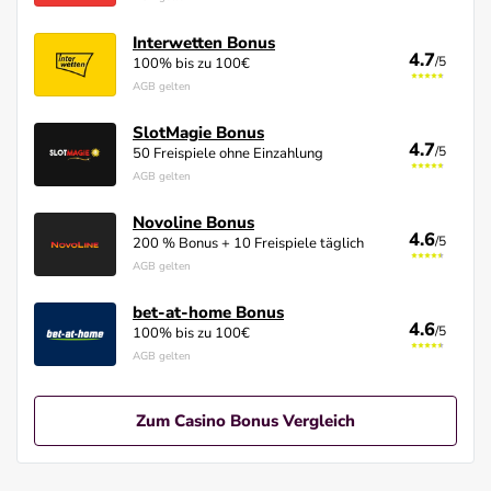
Interwetten Bonus
Interwetten
4.7
4.7
/5
/5
100% bis zu 100€
Interwetten Erfahrungen
AGB gelten
SlotMagie Bonus
SlotMagie
4.7
4.7
/5
/5
50 Freispiele ohne Einzahlung
SlotMagie Erfahrungen
AGB gelten
Novoline Bonus
Novoline
4.6
4.6
/5
/5
200 % Bonus + 10 Freispiele täglich
Novoline Erfahrungen
AGB gelten
bet-at-home Bonus
bet-at-home
4.6
4.6
/5
/5
100% bis zu 100€
bet-at-home Erfahrungen
AGB gelten
Zum Casino Bonus Vergleich