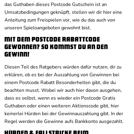
das Guthaben dieses Postcode Gutschein ist an
Umsatzbedingungen geknüpft, stellen wir dir hier eine
Anleitung zum Freispielen vor, wie du das auch von
unseren Spieloangeboten gewohnt bist.
Mit dem Postcode Rabattcode
gewonnen? So kommst du an den
Gewinn!
Diesen Teil des Ratgebers würden dafür nutzen, dir zu
erklären, ob es bei der Auszahlung von Gewinnen bei
einem Postcode Rabatt Besonderheiten gibt, die du
beachten musst. Wobei wir auch hier davon ausgehen,
dass es selbst, wenn es wieder ein Postcode Gratis
Guthaben oder einen weiteren Aktionscode gibt, hier
keinerlei Hürden bei der Gewinnauszahlung gibt. In der
Regel werden die Gewinne aufs Bankkonto ausgezahlt.
Hürden & Fallstricke beim