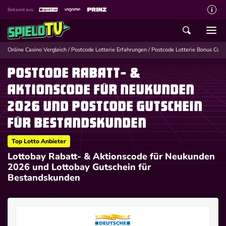
Bekannt aus:
Über spieloTV
Wie wir bewerten
Online Casino Vergleich
/
Postcode Lotterie Erfahrungen
/
Postcode Lotterie Bonus Code
Die SpieloTV Crew
Postcode Rabatt- &
Datenschutzerklärung
Aktionscode für Neukunden
Haftungsausschluss für Inhalte
2026 und Postcode Gutschein
für Bestandskunden
Affiliate Disclaimer
Schreiber gesucht
Top Lotto Anbieter
Lottobay Rabatt- & Aktionscode für Neukunden
Kontakt mit spieloTV
2026 und Lottobay Gutschein für
Bestandskunden
Spielsucht Hilfe