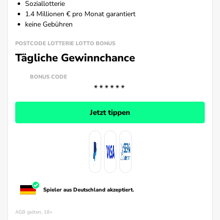
Soziallotterie
1.4 Millionen € pro Monat garantiert
keine Gebühren
POSTCODE LOTTERIE LOTTO BONUS
Tägliche Gewinnchance
BONUS CODE
Jetzt tippen
Spieler aus Deutschland akzeptiert.
AGB gelten, 18+