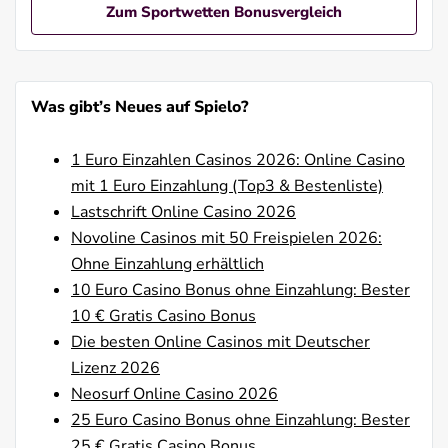
Zum Sportwetten Bonusvergleich
Was gibt’s Neues auf Spielo?
1 Euro Einzahlen Casinos 2026: Online Casino
mit 1 Euro Einzahlung (Top3 & Bestenliste)
Lastschrift Online Casino 2026
Novoline Casinos mit 50 Freispielen 2026:
Ohne Einzahlung erhältlich
10 Euro Casino Bonus ohne Einzahlung: Bester
10 € Gratis Casino Bonus
Die besten Online Casinos mit Deutscher
Lizenz 2026
Neosurf Online Casino 2026
25 Euro Casino Bonus ohne Einzahlung: Bester
25 € Gratis Casino Bonus