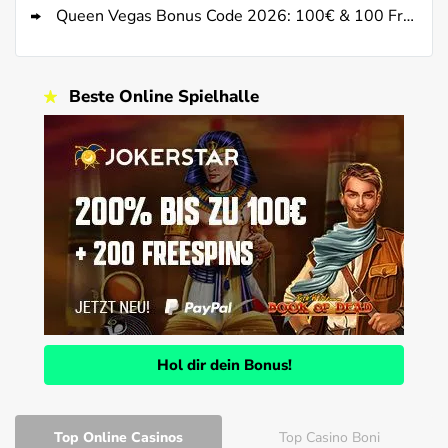
Queen Vegas Bonus Code 2026: 100€ & 100 Freispiele
Beste Online Spielhalle
Hol dir dein Bonus!
Top Online Casinos
Top Casino Boni