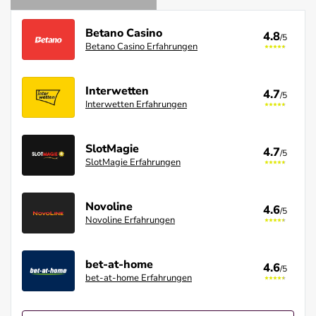
Betano Casino
4.8
/5
Betano Casino Erfahrungen
Interwetten
4.7
/5
Interwetten Erfahrungen
SlotMagie
4.7
/5
SlotMagie Erfahrungen
Novoline
4.6
/5
Novoline Erfahrungen
bet-at-home
4.6
/5
bet-at-home Erfahrungen