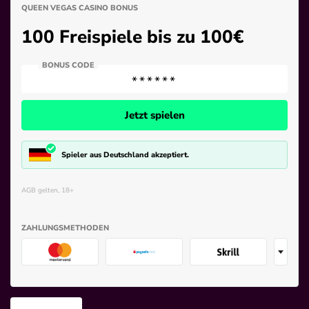
QUEEN VEGAS CASINO BONUS
100 Freispiele bis zu 100€
Deals
News
BONUS CODE
Jetzt spielen
Spieler aus Deutschland akzeptiert.
AGB gelten, 18+
ZAHLUNGSMETHODEN
+