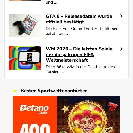
und ...
Zum Casino Bonus Vergleich
GTA 6 – Releasedatum wurde
offiziell bestätigt
Die Fans von Grand Theft Auto können
aufatmen, ...
WM 2026 – Die letzten Spiele
der diesjährigen FIFA
Weltmeisterschaft
Die größte WM in der Geschichte des
Turniers ...
Bester Sportwettenanbieter