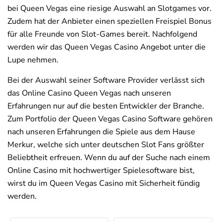
bei Queen Vegas eine riesige Auswahl an Slotgames vor.
Zudem hat der Anbieter einen speziellen Freispiel Bonus
für alle Freunde von Slot-Games bereit. Nachfolgend
werden wir das Queen Vegas Casino Angebot unter die
Lupe nehmen.
Bei der Auswahl seiner Software Provider verlässt sich
das Online Casino Queen Vegas nach unseren
Erfahrungen nur auf die besten Entwickler der Branche.
Zum Portfolio der Queen Vegas Casino Software gehören
nach unseren Erfahrungen die Spiele aus dem Hause
Merkur, welche sich unter deutschen Slot Fans größter
Beliebtheit erfreuen. Wenn du auf der Suche nach einem
Online Casino mit hochwertiger Spielesoftware bist,
wirst du im Queen Vegas Casino mit Sicherheit fündig
werden.