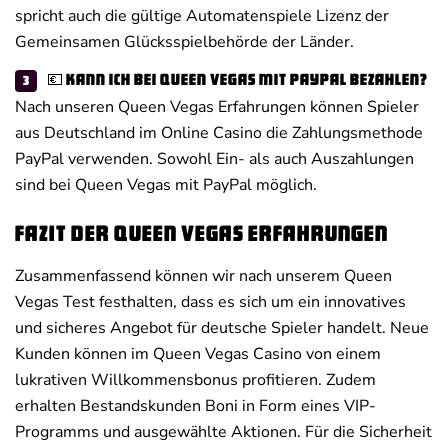
spricht auch die gültige Automatenspiele Lizenz der
Gemeinsamen Glücksspielbehörde der Länder.
💶 Kann ich bei Queen Vegas mit PayPal bezahlen?
Nach unseren Queen Vegas Erfahrungen können Spieler
aus Deutschland im Online Casino die Zahlungsmethode
PayPal verwenden. Sowohl Ein- als auch Auszahlungen
sind bei Queen Vegas mit PayPal möglich.
Fazit der Queen Vegas Erfahrungen
Zusammenfassend können wir nach unserem Queen
Vegas Test festhalten, dass es sich um ein innovatives
und sicheres Angebot für deutsche Spieler handelt. Neue
Kunden können im Queen Vegas Casino von einem
lukrativen Willkommensbonus profitieren. Zudem
erhalten Bestandskunden Boni in Form eines VIP-
Programms und ausgewählte Aktionen. Für die Sicherheit