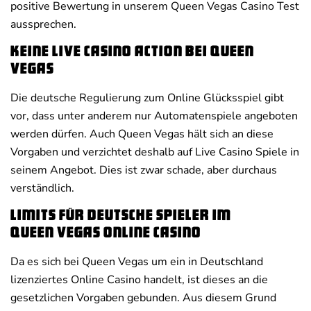
positive Bewertung in unserem Queen Vegas Casino Test
aussprechen.
Keine Live Casino Action bei Queen
Vegas
Die deutsche Regulierung zum Online Glücksspiel gibt
vor, dass unter anderem nur Automatenspiele angeboten
werden dürfen. Auch Queen Vegas hält sich an diese
Vorgaben und verzichtet deshalb auf Live Casino Spiele in
seinem Angebot. Dies ist zwar schade, aber durchaus
verständlich.
Limits für deutsche Spieler im
Queen Vegas Online Casino
Da es sich bei Queen Vegas um ein in Deutschland
lizenziertes Online Casino handelt, ist dieses an die
gesetzlichen Vorgaben gebunden. Aus diesem Grund