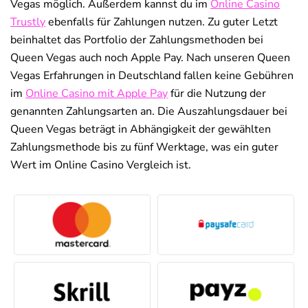
Vegas möglich. Außerdem kannst du im
Online Casino
Trustly
ebenfalls für Zahlungen nutzen. Zu guter Letzt
beinhaltet das Portfolio der Zahlungsmethoden bei
Queen Vegas auch noch Apple Pay. Nach unseren Queen
Vegas Erfahrungen in Deutschland fallen keine Gebühren
im
Online Casino mit Apple Pay
für die Nutzung der
genannten Zahlungsarten an. Die Auszahlungsdauer bei
Queen Vegas beträgt in Abhängigkeit der gewählten
Zahlungsmethode bis zu fünf Werktage, was ein guter
Wert im Online Casino Vergleich ist.