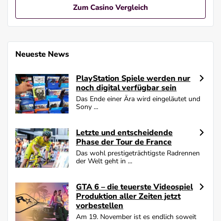
Zum Casino Vergleich
Betano Casino Bonus
4.8
/5
400% bis zu 80€
Neueste News
AGB gelten
Interwetten Bonus
PlayStation Spiele werden nur
4.7
/5
100% bis zu 100€
noch digital verfügbar sein
AGB gelten
Das Ende einer Ära wird eingeläutet und
Sony ...
SlotMagie Bonus
4.7
/5
50 Freispiele ohne Einzahlung
Letzte und entscheidende
AGB gelten
Phase der Tour de France
Das wohl prestigeträchtigste Radrennen
Novoline Bonus
der Welt geht in ...
4.6
/5
200 % Bonus + 10 Freispiele täglich
AGB gelten
GTA 6 – die teuerste Videospiel
Produktion aller Zeiten jetzt
bet-at-home Bonus
4.6
vorbestellen
/5
100% bis zu 100€
Am 19. November ist es endlich soweit
AGB gelten