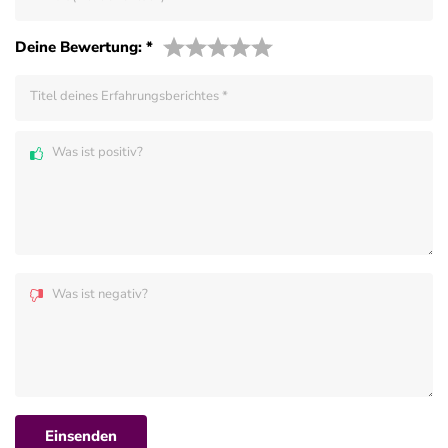
Deine Bewertung:
*
Titel deines Erfahrungsberichtes
*
Was ist positiv?
Was ist negativ?