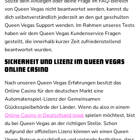
Sollte dein Anliegen oder deine Frage im FAQ-Bereich
von Queen Vegas nicht beantwortet werden, kannst du
dich selbstverständlich jederzeit an den gut geschulten
Queen Vegas Support wenden. Im Rahmen unseres Tests
haben wir dem Queen Vegas Kundenservice Fragen
gestellt, die innerhalb kurzer Zeit zufriedenstellend
beantwortet wurden.
Sicherheit und Lizenz im Queen Vegas
Online Casino
Nach unseren Queen Vegas Erfahrungen besitzt das
Online Casino für den deutschen Markt eine
Automatenspiel-Lizenz der Gemeinsamen
Glücksspielbehörde der Länder. Wenn du also in einem
Online Casino in Deutschland legal
spielen möchtest, bist
du bei Queen Vegas an der richtigen Stelle. Schon
aufgrund der offiziellen Lizenz können wir einen Queen
Vegas Betrug ausschließen und vielmehr festhalten, dass