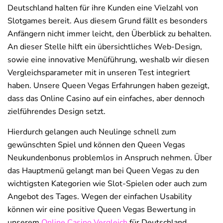
Deutschland halten für ihre Kunden eine Vielzahl von
Slotgames bereit. Aus diesem Grund fällt es besonders
Anfängern nicht immer leicht, den Überblick zu behalten.
An dieser Stelle hilft ein übersichtliches Web-Design,
sowie eine innovative Menüführung, weshalb wir diesen
Vergleichsparameter mit in unseren Test integriert
haben. Unsere Queen Vegas Erfahrungen haben gezeigt,
dass das Online Casino auf ein einfaches, aber dennoch
zielführendes Design setzt.
Hierdurch gelangen auch Neulinge schnell zum
gewünschten Spiel und können den Queen Vegas
Neukundenbonus problemlos in Anspruch nehmen. Über
das Hauptmenü gelangt man bei Queen Vegas zu den
wichtigsten Kategorien wie Slot-Spielen oder auch zum
Angebot des Tages. Wegen der einfachen Usability
können wir eine positive Queen Vegas Bewertung in
unserem
Online Casino Vergleich
für Deutschland