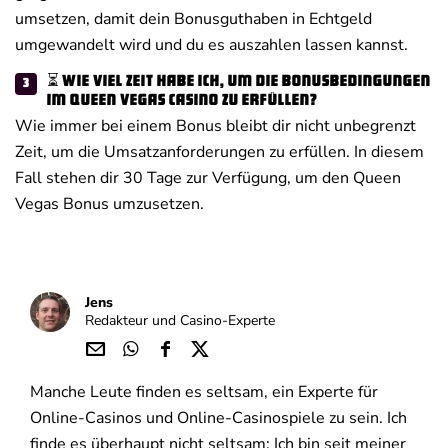
umsetzen, damit dein Bonusguthaben in Echtgeld
umgewandelt wird und du es auszahlen lassen kannst.
⏳ Wie viel Zeit habe ich, um die Bonusbedingungen
im Queen Vegas Casino zu erfüllen?
Wie immer bei einem Bonus bleibt dir nicht unbegrenzt
Zeit, um die Umsatzanforderungen zu erfüllen. In diesem
Fall stehen dir 30 Tage zur Verfügung, um den Queen
Vegas Bonus umzusetzen.
Jens
Redakteur und Casino-Experte
Über
Über
Über
Über
Manche Leute finden es seltsam, ein Experte für
E-
Wha
Face
Twit
Mail
tsap
boo
ter
Online-Casinos und Online-Casinospiele zu sein. Ich
teile
p
k
teile
finde es überhaupt nicht seltsam; Ich bin seit meiner
n
teile
teile
n