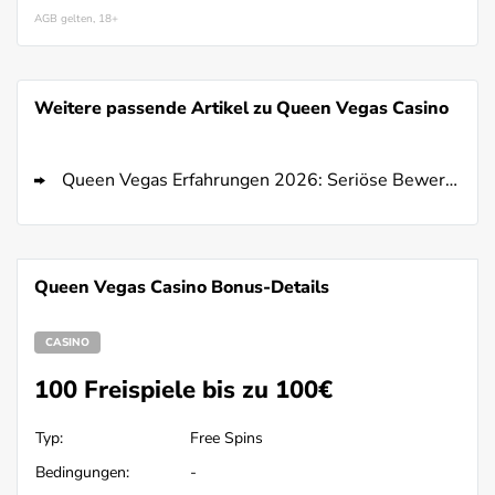
AGB gelten, 18+
Weitere passende Artikel zu Queen Vegas Casino
Queen Vegas Erfahrungen 2026: Seriöse Bewertung & Test
Queen Vegas Casino Bonus-Details
CASINO
100 Freispiele bis zu 100€
Typ:
Free Spins
Bedingungen:
-