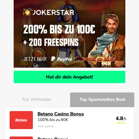
Hol dir dein Angebot!
Top Wettseiten
Top Sportwetten Boni
Betano Casino Bonus
Betano Casino
4.8
4.8
/5
/5
100% bis zu 80€
Betano Casino Erfahrungen
AGB gelten