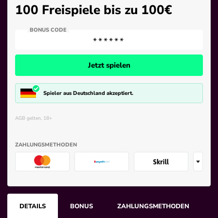
100 Freispiele bis zu 100€
BONUS CODE
Deals
News
Jetzt spielen
Spieler aus Deutschland akzeptiert.
AGB gelten, 18+
ZAHLUNGSMETHODEN
+
DETAILS
BONUS
ZAHLUNGSMETHODEN
N