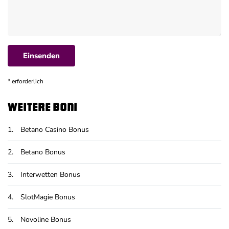
* erforderlich
Weitere Boni
1.
Betano Casino Bonus
2.
Betano Bonus
3.
Interwetten Bonus
4.
SlotMagie Bonus
5.
Novoline Bonus