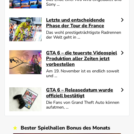
Sony ...
Letzte und entscheidende
Phase der Tour de France
Das wohl prestigeträchtigste Radrennen
der Welt geht in ...
GTA 6 – die teuerste Videospiel
Produktion aller Zeiten jetzt
vorbestellen
Am 19. November ist es endlich soweit
und ...
GTA 6 – Releasedatum wurde
offiziell bestätigt
Die Fans von Grand Theft Auto können
aufatmen, ...
Bester Spielhallen Bonus des Monats