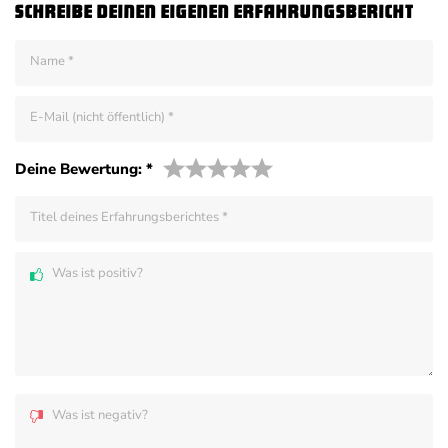
Schreibe deinen eigenen Erfahrungsbericht
Name
*
E-Mail (nicht öffentlich)
*
Deine Bewertung:
*
Titel deines Erfahrungsberichtes
*
Was ist positiv?
Was ist negativ?