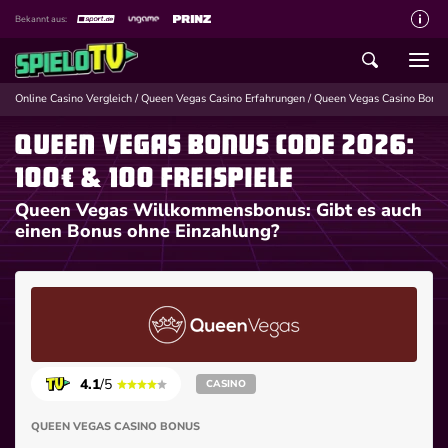
Bekannt aus:
Über spieloTV
Wie wir bewerten
Online Casino Vergleich
/
Queen Vegas Casino Erfahrungen
/
Queen Vegas Casino Bonu
Die SpieloTV Crew
Queen Vegas Bonus Code 2026:
Datenschutzerklärung
100€ & 100 Freispiele
Queen Vegas Willkommensbonus: Gibt es auch
Haftungsausschluss für Inhalte
einen Bonus ohne Einzahlung?
Affiliate Disclaimer
Schreiber gesucht
Kontakt mit spieloTV
Spielsucht Hilfe
4.1
/5
CASINO
QUEEN VEGAS CASINO BONUS