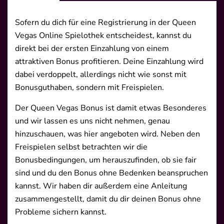
Sofern du dich für eine Registrierung in der Queen
Vegas Online Spielothek entscheidest, kannst du
direkt bei der ersten Einzahlung von einem
attraktiven Bonus profitieren. Deine Einzahlung wird
dabei verdoppelt, allerdings nicht wie sonst mit
Bonusguthaben, sondern mit Freispielen.
Der Queen Vegas Bonus ist damit etwas Besonderes
und wir lassen es uns nicht nehmen, genau
hinzuschauen, was hier angeboten wird. Neben den
Freispielen selbst betrachten wir die
Bonusbedingungen, um herauszufinden, ob sie fair
sind und du den Bonus ohne Bedenken beanspruchen
kannst. Wir haben dir außerdem eine Anleitung
zusammengestellt, damit du dir deinen Bonus ohne
Probleme sichern kannst.