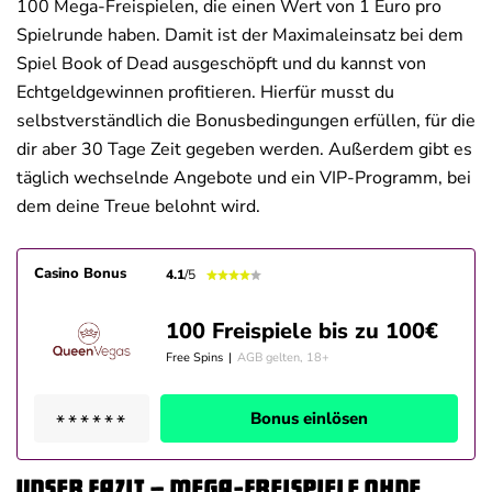
100 Mega-Freispielen, die einen Wert von 1 Euro pro
Spielrunde haben. Damit ist der Maximaleinsatz bei dem
Spiel Book of Dead ausgeschöpft und du kannst von
Echtgeldgewinnen profitieren. Hierfür musst du
selbstverständlich die Bonusbedingungen erfüllen, für die
dir aber 30 Tage Zeit gegeben werden. Außerdem gibt es
täglich wechselnde Angebote und ein VIP-Programm, bei
dem deine Treue belohnt wird.
Casino Bonus
4.1
/5
100 Freispiele bis zu 100€
Free Spins
|
AGB gelten, 18+
Bonus einlösen
Unser Fazit – Mega-Freispiele ohne