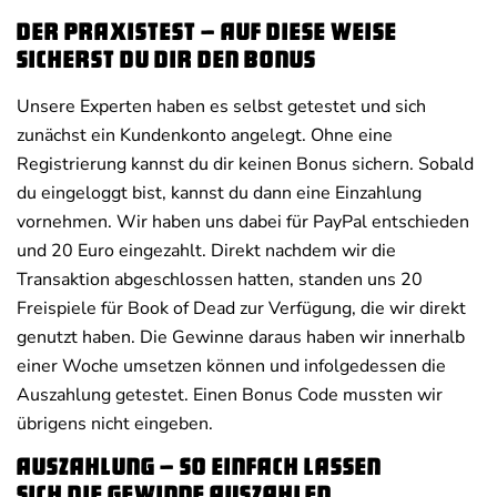
Der Praxistest – auf diese Weise
sicherst du dir den Bonus
Unsere Experten haben es selbst getestet und sich
zunächst ein Kundenkonto angelegt. Ohne eine
Registrierung kannst du dir keinen Bonus sichern. Sobald
du eingeloggt bist, kannst du dann eine Einzahlung
vornehmen. Wir haben uns dabei für PayPal entschieden
und 20 Euro eingezahlt. Direkt nachdem wir die
Transaktion abgeschlossen hatten, standen uns 20
Freispiele für Book of Dead zur Verfügung, die wir direkt
genutzt haben. Die Gewinne daraus haben wir innerhalb
einer Woche umsetzen können und infolgedessen die
Auszahlung getestet. Einen Bonus Code mussten wir
übrigens nicht eingeben.
Auszahlung – so einfach lassen
sich die Gewinne auszahlen