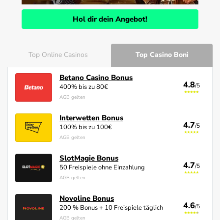
Hol dir dein Angebot!
Top Online Casinos
Top Casino Boni
Betano Casino Bonus
Betano Casino
4.8
4.8
/5
/5
400% bis zu 80€
Betano Casino Erfahrungen
AGB gelten
Interwetten Bonus
Interwetten
4.7
4.7
/5
/5
100% bis zu 100€
Interwetten Erfahrungen
AGB gelten
SlotMagie Bonus
SlotMagie
4.7
4.7
/5
/5
50 Freispiele ohne Einzahlung
SlotMagie Erfahrungen
AGB gelten
Novoline Bonus
Novoline
4.6
4.6
/5
/5
200 % Bonus + 10 Freispiele täglich
Novoline Erfahrungen
AGB gelten