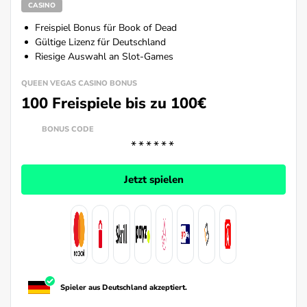
CASINO
Freispiel Bonus für Book of Dead
Gültige Lizenz für Deutschland
Riesige Auswahl an Slot-Games
QUEEN VEGAS CASINO BONUS
100 Freispiele bis zu 100€
BONUS CODE
Jetzt spielen
Spieler aus Deutschland akzeptiert.