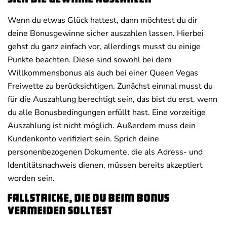
Wenn du etwas Glück hattest, dann möchtest du dir
deine Bonusgewinne sicher auszahlen lassen. Hierbei
gehst du ganz einfach vor, allerdings musst du einige
Punkte beachten. Diese sind sowohl bei dem
Willkommensbonus als auch bei einer Queen Vegas
Freiwette zu berücksichtigen. Zunächst einmal musst du
für die Auszahlung berechtigt sein, das bist du erst, wenn
du alle Bonusbedingungen erfüllt hast. Eine vorzeitige
Auszahlung ist nicht möglich. Außerdem muss dein
Kundenkonto verifiziert sein. Sprich deine
personenbezogenen Dokumente, die als Adress- und
Identitätsnachweis dienen, müssen bereits akzeptiert
worden sein.
Fallstricke, die du beim Bonus
vermeiden solltest