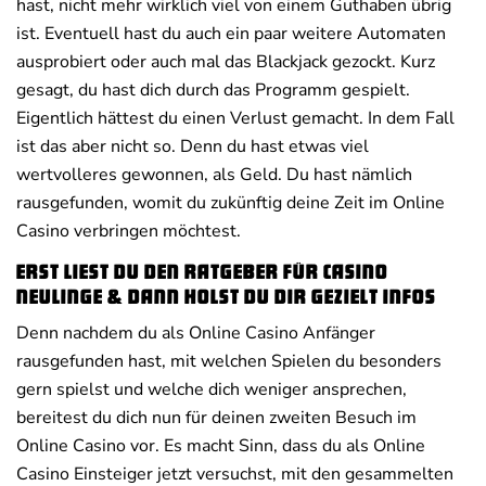
hast, nicht mehr wirklich viel von einem Guthaben übrig
ist. Eventuell hast du auch ein paar weitere Automaten
ausprobiert oder auch mal das Blackjack gezockt. Kurz
gesagt, du hast dich durch das Programm gespielt.
Eigentlich hättest du einen Verlust gemacht. In dem Fall
ist das aber nicht so. Denn du hast etwas viel
wertvolleres gewonnen, als Geld. Du hast nämlich
rausgefunden, womit du zukünftig deine Zeit im Online
Casino verbringen möchtest.
Erst liest du den Ratgeber für Casino
Neulinge & dann holst du dir gezielt Infos
Denn nachdem du als Online Casino Anfänger
rausgefunden hast, mit welchen Spielen du besonders
gern spielst und welche dich weniger ansprechen,
bereitest du dich nun für deinen zweiten Besuch im
Online Casino vor. Es macht Sinn, dass du als Online
Casino Einsteiger jetzt versuchst, mit den gesammelten