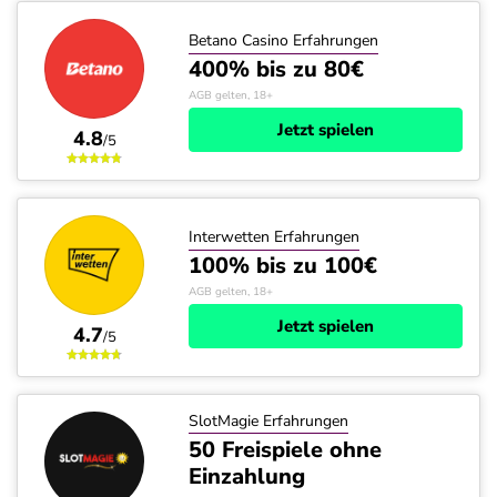
Betano Casino Erfahrungen
400% bis zu 80€
AGB gelten, 18+
Jetzt spielen
4.8
/5
Interwetten Erfahrungen
100% bis zu 100€
AGB gelten, 18+
Jetzt spielen
4.7
/5
SlotMagie Erfahrungen
50 Freispiele ohne
Einzahlung