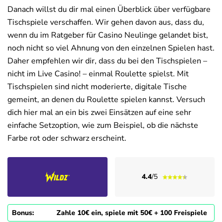
Danach willst du dir mal einen Überblick über verfügbare
Tischspiele verschaffen. Wir gehen davon aus, dass du,
wenn du im Ratgeber für Casino Neulinge gelandet bist,
noch nicht so viel Ahnung von den einzelnen Spielen hast.
Daher empfehlen wir dir, dass du bei den Tischspielen –
nicht im Live Casino! – einmal Roulette spielst. Mit
Tischspielen sind nicht moderierte, digitale Tische
gemeint, an denen du Roulette spielen kannst. Versuch
dich hier mal an ein bis zwei Einsätzen auf eine sehr
einfache Setzoption, wie zum Beispiel, ob die nächste
Farbe rot oder schwarz erscheint.
4.4
/5
Bonus:
Zahle 10€ ein, spiele mit 50€ + 100 Freispiele