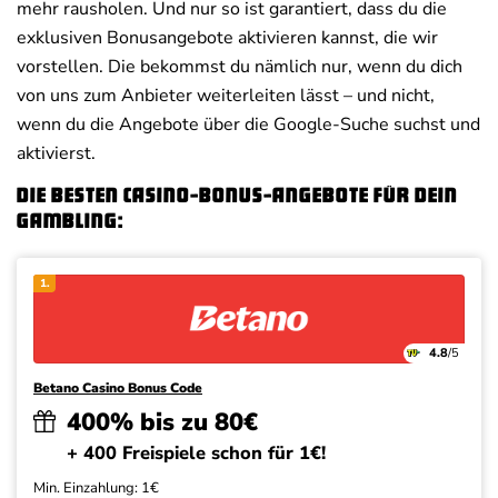
mehr rausholen. Und nur so ist garantiert, dass du die
exklusiven Bonusangebote aktivieren kannst, die wir
vorstellen. Die bekommst du nämlich nur, wenn du dich
von uns zum Anbieter weiterleiten lässt – und nicht,
wenn du die Angebote über die Google-Suche suchst und
aktivierst.
Die besten Casino-Bonus-Angebote für dein
Gambling:
1.
4.8
/5
Betano Casino Bonus Code
400% bis zu 80€
+ 400 Freispiele schon für 1€!
Min. Einzahlung: 1€