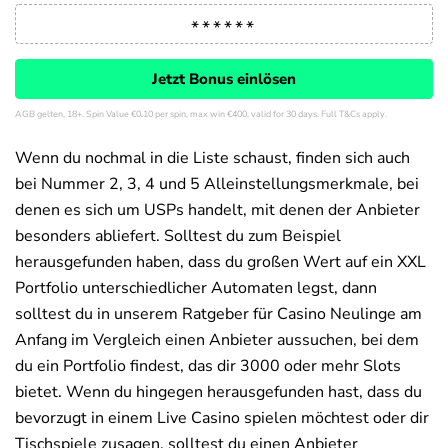
Jetzt Bonus einlösen
AGB gelten, 18+. Spin Value €0.10 per spin, max win €400, valid for 30 days. Full T&Cs apply.
Wenn du nochmal in die Liste schaust, finden sich auch
bei Nummer 2, 3, 4 und 5 Alleinstellungsmerkmale, bei
denen es sich um USPs handelt, mit denen der Anbieter
besonders abliefert. Solltest du zum Beispiel
herausgefunden haben, dass du großen Wert auf ein XXL
Portfolio unterschiedlicher Automaten legst, dann
solltest du in unserem Ratgeber für Casino Neulinge am
Anfang im Vergleich einen Anbieter aussuchen, bei dem
du ein Portfolio findest, das dir 3000 oder mehr Slots
bietet. Wenn du hingegen herausgefunden hast, dass du
bevorzugt in einem Live Casino spielen möchtest oder dir
Tischspiele zusagen, solltest du einen Anbieter