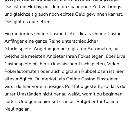
Das ist ein Hobby, mit dem du spannende Zeit verbringst
und gleichzeitig auch noch echtes Geld gewinnen kannst.
Das gibt es nur selten.
Ein modernes Online Casino bietet dir als Online Casino
Anfänger eine ganze Reihe unterschiedlicher
Glücksspiele. Angefangen bei digitalen Automaten, auf
welche die meisten Anbieter ihren Fokus legen, über Live
Casinospiele bis hin zu klassischen Tischspielen, Video
Pokerautomaten oder auch digitalen Rubbellosen ist hier
alles möglich. Du merkst, als Online Casino Einsteiger
wirst du hier vor ein riesiges Portfolio gestellt, so dass du
unter Umständen nicht genau weißt, womit du beginnen
sollst. Und genau hier setzt unser Ratgeber für Casino
Neulinge an.