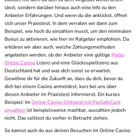
lässt, sondern darüber hinaus auch eine Info zu den
Anbieter Erfahrungen. Und wenn du die anklickst, öffnet
sich unser Praxistest. In dem verraten wir dann zum
Beispiel, wie hoch du einzahlen musst, um den minimalen
Bonus zu aktivieren, wie hier im Ratgeber empfohlen. Da
erklären wir aber auch, welche Zahlungsmethoden
angeboten werden, ob der Anbieter eine gültige
Malta
Online Casino
Lizenz und eine Glücksspiellizenz aus
Deutschland hat und was dich sonst so erwartet.
Gewöhne dir für die Zukunft an, dass du dich, bevor du
dich bei einem Casino anmeldest, kurz bei uns über
diesen Anbieter im Praxistest informierst. Ein kurzes
Beispiel: Im
Online Casino Echtgeld mit PaySafeCard
einzahlen
ist beispielsweise machbar, auszahlen jedoch
nicht. Das solltest du vorher in Betracht ziehen.
So kannst auch du aus deinen Besuchen im Online Casino