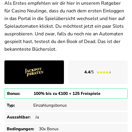
Als Erstes empfehlen wir dir hier in unserem Ratgeber
für Casino Neulinge, dass du nach dem ersten Einloggen
in das Portal in die Spielübersicht wechselst und hier auf
Spielautomaten klickst. Du möchtest jetzt ein paar Slots
ausprobieren. Und zwar, falls du noch nie an Automaten
gespielt hast, testest du den Book of Dead. Das ist der
bekannteste Bücherslot.
4.4
/5
Bonus:
100% bis zu €100 + 125 Freispiele
Typ:
Einzahlungsbonus
Auszahlbar:
Ja
Bedingungen:
30x Bonus