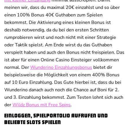
mit kleiner Einzahlung
minimal ausschöpfen. Damit
meinen wir, dass du maximal 20€ einzahlst und so über
einen 100% Bonus 40€ Guthaben zum Spielen
bekommst. Die Aktivierung eines kleinen Bonus ist
deshalb notwendig, da du bei den ersten Schritten
rumprobieren wirst und noch nicht mit einer Strategie
oder Taktik spielst. Am Ende wirst du das Guthaben
verspielt haben und auch den Bonus nicht freispielen. Das
ist aber für einen Online Casino Einsteiger vollkommen
normal. Der
Wunderino Einzahlungsbonus
bietet dir
beispielsweise die Möglichkeit von einem 400% Bonus
auf 10 Euro Einzahlung. Das Gute hierbei ist, dass du bei
Wunderino danach auch noch die Chance auf Boni für 2.
und 3. Einzahlung bekommst. Zum Testen lohnt sich auch
der
Wildz Bonus mit Free Spins
.
Einloggen, Spielportolio aufrufen und
beliebte Slots spielen