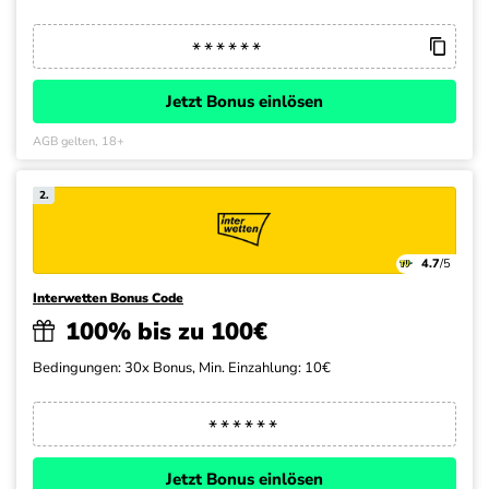
Jetzt Bonus einlösen
AGB gelten, 18+
2.
4.7
/5
Interwetten Bonus Code
100% bis zu 100€
Bedingungen: 30x Bonus, Min. Einzahlung: 10€
Jetzt Bonus einlösen