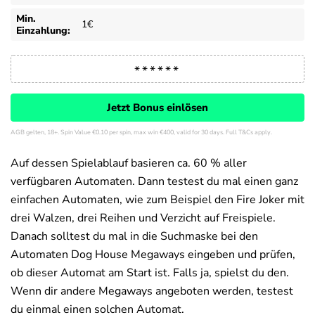
Min.
1€
Einzahlung:
Jetzt Bonus einlösen
AGB gelten, 18+. Spin Value €0.10 per spin, max win €400, valid for 30 days. Full T&Cs apply.
Auf dessen Spielablauf basieren ca. 60 % aller
verfügbaren Automaten. Dann testest du mal einen ganz
einfachen Automaten, wie zum Beispiel den Fire Joker mit
drei Walzen, drei Reihen und Verzicht auf Freispiele.
Danach solltest du mal in die Suchmaske bei den
Automaten Dog House Megaways eingeben und prüfen,
ob dieser Automat am Start ist. Falls ja, spielst du den.
Wenn dir andere Megaways angeboten werden, testest
du einmal einen solchen Automat.