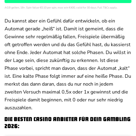
AGB gelten, 18+. Spin Value €0.10 per spin, max win €400, valid for 30 days. Full T&Cs apply.
Du kannst aber ein Gefühl dafür entwickeln, ob ein
Automat gerade „heiß“ ist. Damit ist gemeint, dass die
Gewinne sehr regelmäßig fallen, Freispiele übermäßig
oft getroffen werden und du das Gefühl hast, du kassierst
ohne Ende. Jeder Automat hat solche Phasen. Du willst in
der Lage sein, diese zukünftig zu erkennen. Ist diese
Phase vorbei, spricht man davon, dass der Automat „kalt“
ist. Eine kalte Phase folgt immer auf eine heiße Phase. Du
merkst das dann daran, dass du nur noch in jedem
zweiten Versuch maximal 0,5x oder 1x gewinnst und die
Freispiele damit beginnen, mit 0 oder nur sehr niedrig
auszuzahlen.
Die besten Casino Anbieter für dein Gambling
2026: