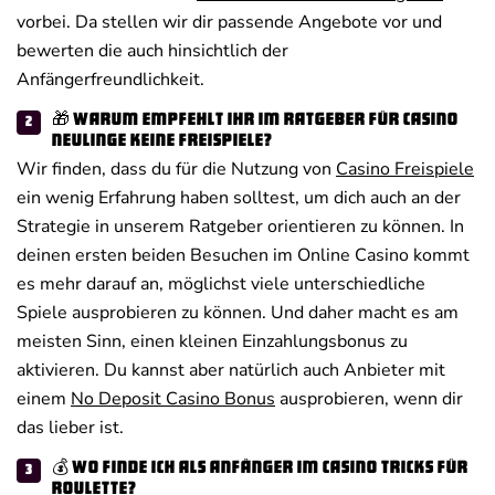
vorbei. Da stellen wir dir passende Angebote vor und
bewerten die auch hinsichtlich der
Anfängerfreundlichkeit.
🎁 Warum empfehlt ihr im Ratgeber für Casino
Neulinge keine Freispiele?
Wir finden, dass du für die Nutzung von
Casino Freispiele
ein wenig Erfahrung haben solltest, um dich auch an der
Strategie in unserem Ratgeber orientieren zu können. In
deinen ersten beiden Besuchen im Online Casino kommt
es mehr darauf an, möglichst viele unterschiedliche
Spiele ausprobieren zu können. Und daher macht es am
meisten Sinn, einen kleinen Einzahlungsbonus zu
aktivieren. Du kannst aber natürlich auch Anbieter mit
einem
No Deposit Casino Bonus
ausprobieren, wenn dir
das lieber ist.
💰 Wo finde ich als Anfänger im Casino Tricks für
Roulette?