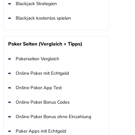
Blackjack Strategien
Zum Casino Bonus Vergleich
Blackjack kostenlos spielen
Poker Seiten (Vergleich + Tipps)
Pokerseiten Vergleich
Online Poker mit Echtgeld
Online Poker App Test
Online Poker Bonus Codes
Online Poker Bonus ohne Einzahlung
Poker Apps mit Echtgeld