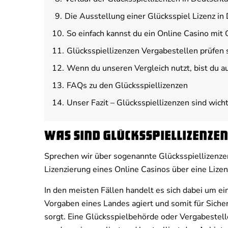
Die Ausstellung einer Glücksspiel Lizenz in
So einfach kannst du ein Online Casino mit 
Glücksspiellizenzen Vergabestellen prüfen 
Wenn du unseren Vergleich nutzt, bist du au
FAQs zu den Glücksspiellizenzen
Unser Fazit – Glücksspiellizenzen sind wicht
Was sind Glücksspiellizenze
Sprechen wir über sogenannte Glücksspiellizenzen,
Lizenzierung eines Online Casinos über eine Lize
In den meisten Fällen handelt es sich dabei um ei
Vorgaben eines Landes agiert und somit für Siche
sorgt. Eine Glücksspielbehörde oder Vergabestelle 