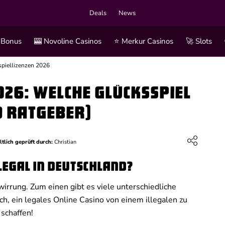
Deals
News
 Bonus
🎰 Novoline Casinos
⭐️ Merkur Casinos
🚀 Slots
piellizenzen 2026
🥇 Beste Spielothek finden:
🎁 Beste Boni:
🎁 Spiele & Boni:
🎁 Spiele & Boni:
Top 15 Wettboni
🎰 Beliebte Slots:
026: Welche Glücksspiel
01.
Neue Online Casinos
Casino mit Startguthaben
Novoline Spiele (Liste)
Merkur Spiele (Liste)
Betano Casino Bonus Code
Books & Bulls (Casinos, Bon
no Ratgeber)
02.
Betano Bonus Code
Bester Online Casino Bonus
Casino Neukundenbonus
Novomatic Spiele (Liste)
Merkur Casino kostenlos spielen
Fruit Mania (Casinos, Bonus
ltlich geprüft durch:
03.
Christian
Interwetten Bonus Code
Casino mit 1 EUR Einzahlung
Casino Bestandskundenbonus
Novoline Casino kostenlos spielen
Merkur Casino Bonus ohne Einzahlung
Monopoly Slot (Casinos, Bo
04.
Bwin Bonus Code
 legal in Deutschland?
Legale Online Casinos
Cashback Casino Bonus
Sofort: Novoline Casino 50 Freispiele
Merkur Spielautomaten Tricks
Book of Dead (Casinos, Bon
05.
bet-at-home Bonus Code
irrung. Zum einen gibt es viele unterschiedliche
Online Casino Auszahlungsquote
Casino Willkommensbonus
Welches Novoline Spiel zahlt am besten?
Welches Merkur Spiel zahlt am besten?
Tizona (Casinos, Bonus, RTP
ch, ein legales Online Casino von einem illegalen zu
06.
NEO.bet Bonus Code
Online Casino Apps
schaffen!