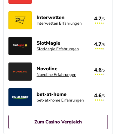
Interwetten
4.7
/5
Interwetten Erfahrungen
SlotMagie
4.7
/5
SlotMagie Erfahrungen
Novoline
4.6
/5
Novoline Erfahrungen
bet-at-home
4.6
/5
bet-at-home Erfahrungen
Zum Casino Vergleich