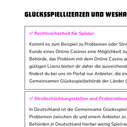
Glücksspiellizenzen und weshal
✅ Rechtssicherheit für Spieler
Kommt es zum Beispiel zu Problemen oder Streit
Kunde eines Online Casinos eine Möglichkeit z
Behörde, das Problem mit dem Online Casino au
gültigen Lizenz bieten dir daher die ausreichen
findest du bei uns im Portal nur Anbieter, die ei
Gemeinsamen Glücksspielbehörde der Länder (
✅ Streitschlichtungsstellen und Problemlösu
In Deutschland ist die Gemeinsame Glücksspielb
Problemen zwischen dir und einem Anbieter zu v
Behörden in Deutschland hierbei wenig Spielra