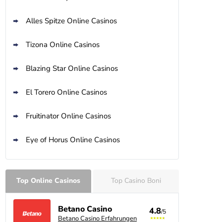
Alles Spitze Online Casinos
Tizona Online Casinos
Blazing Star Online Casinos
El Torero Online Casinos
Fruitinator Online Casinos
Eye of Horus Online Casinos
Top Online Casinos
Top Casino Boni
Betano Casino
4.8
/5
Betano Casino Erfahrungen