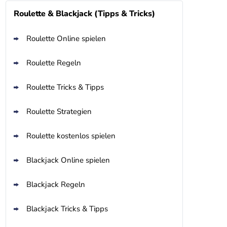
Betano Casino Bonus
4.8
/5
400% bis zu 80€
Roulette & Blackjack (Tipps & Tricks)
AGB gelten
Roulette Online spielen
Interwetten Bonus
4.7
/5
100% bis zu 100€
Roulette Regeln
AGB gelten
SlotMagie Bonus
Roulette Tricks & Tipps
50 Freispiele ohne
4.7
/5
Einzahlung
Roulette Strategien
AGB gelten
Novoline Bonus
Roulette kostenlos spielen
200 % Bonus + 10
4.6
/5
Freispiele täglich
Blackjack Online spielen
AGB gelten
bet-at-home Bonus
Blackjack Regeln
4.6
/5
100% bis zu 100€
AGB gelten
Blackjack Tricks & Tipps