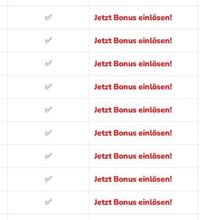
✅
Jetzt Bonus einlösen!
✅
Jetzt Bonus einlösen!
✅
Jetzt Bonus einlösen!
✅
Jetzt Bonus einlösen!
✅
Jetzt Bonus einlösen!
✅
Jetzt Bonus einlösen!
✅
Jetzt Bonus einlösen!
✅
Jetzt Bonus einlösen!
✅
Jetzt Bonus einlösen!