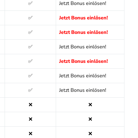
✅
Jetzt Bonus einlösen!
✅
Jetzt Bonus einlösen!
✅
Jetzt Bonus einlösen!
✅
Jetzt Bonus einlösen!
✅
Jetzt Bonus einlösen!
✅
Jetzt Bonus einlösen!
✅
Jetzt Bonus einlösen!
❌
❌
❌
❌
❌
❌