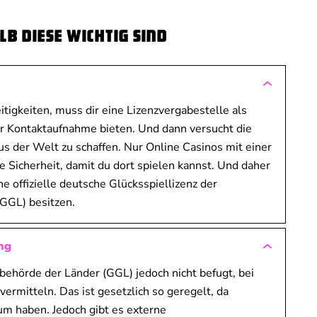
b diese wichtig sind
igkeiten, muss dir eine Lizenzvergabestelle als
ur Kontaktaufnahme bieten. Und dann versucht die
s der Welt zu schaffen. Nur Online Casinos mit einer
de Sicherheit, damit du dort spielen kannst. Und daher
ne offizielle deutsche Glücksspiellizenz der
GGL) besitzen.
ng
ehörde der Länder (GGL) jedoch nicht befugt, bei
ermitteln. Das ist gesetzlich so geregelt, da
um haben. Jedoch gibt es externe