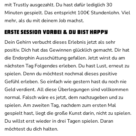
mit Trustly ausgezahlt. Du hast dafür lediglich 30
Minuten gespielt. Das entspricht 100€ Stundenlohn. Viel
mehr, als du mit deinem Job machst.
Erste Session vorbei & du bist happy
Dein Gehirn verbucht dieses Erlebnis jetzt als sehr
positiv. Dich hat das Gewinnen glücklich gemacht. Dir hat
die Endorphin Ausschüttung gefallen. Jetzt wirst du am
nächsten Tag Folgendes erleben. Du hast Lust, erneut zu
spielen. Denn du möchtest nochmal dieses positive
Gefühl erleben. So einfach wie gestern hast du noch nie
Geld verdient. All diese Überlegungen sind vollkommen
normal. Falsch wäre es jetzt, dem nachzugeben und zu
spielen. Am zweiten Tag, nachdem zum ersten Mal
gespielt hast, liegt die große Kunst darin, nicht zu spielen.
Du willst erst wieder in drei Tagen spielen. Daran
möchtest du dich halten.