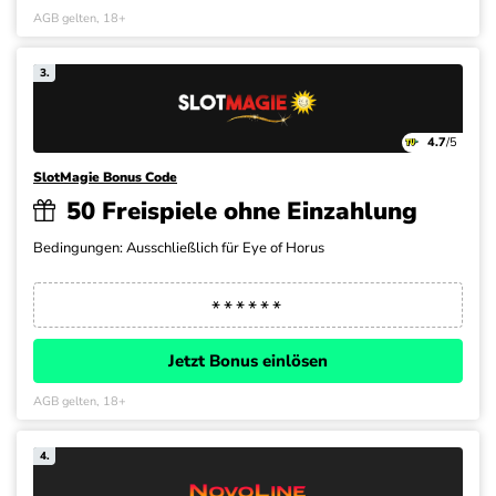
AGB gelten, 18+
3.
4.7
/5
SlotMagie Bonus Code
50 Freispiele ohne Einzahlung
Bedingungen: Ausschließlich für Eye of Horus
Jetzt Bonus einlösen
AGB gelten, 18+
4.