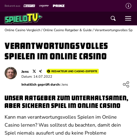
Bekannt aus:
Über spieloTV
Wie wir bewerten
Online Casino Vergleich
/
Online Casino Ratgeber & Guide
/
Verantwortungsvolles Spiel
Die SpieloTV Crew
Verantwortungsvolles
Datenschutzerklärung
Spielen im Online Casino
Haftungsausschluss für Inhalte
Jens
REDAKTEUR UND CASINO-EXPERTE
Affiliate Disclaimer
Datum: 14.07.2022
Loading ...
Inhaltlich geprüft durch:
Jens
Schreiber gesucht
Kontakt mit spieloTV
Unser Ratgeber zum unterhaltsamen,
aber sicheren Spiel im Online Casino
Spielsucht Hilfe
Kann man verantwortungsvolles Spielen im Online
Casino lernen? Was solltest du beachten, damit dein
Spiel niemals ausufert und du keine Probleme