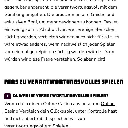
gegenüber ungerecht, die verantwortungsvoll mit dem
Gambling umgehen. Die brauchen unsere Guides und
exklusiven Boni, um mehr gewinnen zu können. Das ist
ein wenig so mit Alkohol: Nur, weil wenige Menschen
süchtig werden, verbieten wir den auch nicht für alle. Es
wäre etwas anderes, wenn nachweislich jeder Spieler
vom einmaligen Spielen süchtig werden würde. Dann
würden wir diese Frage verstehen. So aber nicht!
FAQs zu verantwortungsvolles Spielen
🎰 Was ist verantwortungsvolles Spielen?
Wenn du in einem Online Casino aus unserem
Online
Casino Vergleich
dein Glücksspiel unter Kontrolle hast
und nicht übertreibst, sprechen wir von
verantwortungsvollem Spielen.