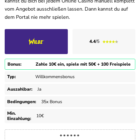
kannst du dich bei jedem Online Casino manuell komplett
vom Angebot ausschließen lassen. Dann kannst du auf
dem Portal nie mehr spielen.
4.4
/5
Bonus:
Zahle 10€ ein, spiele mit 50€ + 100 Freispiele
Typ:
Willkommensbonus
Auszahlbar:
Ja
Bedingungen:
35x Bonus
Min.
10€
Einzahlung: