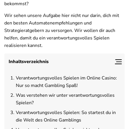
bekommst?
Wir sehen unsere Aufgabe hier nicht nur darin, dich mit
Deals
News
den besten Automatenempfehlungen und
Strategieratgebern zu versorgen. Wir wollen dir auch
helfen, damit du ein verantwortungsvolles Spielen
realisieren kannst.
Inhaltsverzeichnis
Verantwortungsvolles Spielen im Online Casino:
Nur so macht Gambling Spaß!
Was verstehen wir unter verantwortungsvolles
Spielen?
Verantwortungsvolles Spielen: So startest du in
die Welt des Online Gamblings