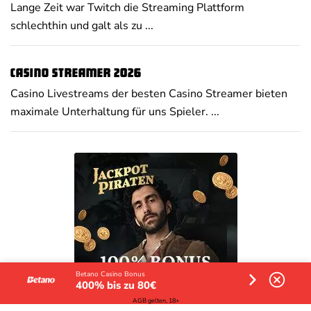
Lange Zeit war Twitch die Streaming Plattform
schlechthin und galt als zu ...
Casino Streamer 2026
Casino Livestreams der besten Casino Streamer bieten
maximale Unterhaltung für uns Spieler. ...
Betano Casino Bonus
400% bis zu 80€
AGB gelten, 18+