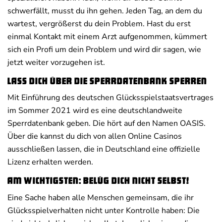
schwerfällt, musst du ihn gehen. Jeden Tag, an dem du
wartest, vergrößerst du dein Problem. Hast du erst
einmal Kontakt mit einem Arzt aufgenommen, kümmert
sich ein Profi um dein Problem und wird dir sagen, wie
jetzt weiter vorzugehen ist.
Lass dich über die Sperrdatenbank sperren
Mit Einführung des deutschen Glücksspielstaatsvertrages
im Sommer 2021 wird es eine deutschlandweite
Sperrdatenbank geben. Die hört auf den Namen OASIS.
Über die kannst du dich von allen Online Casinos
ausschließen lassen, die in Deutschland eine offizielle
Lizenz erhalten werden.
Am wichtigsten: Belüg dich nicht selbst!
Eine Sache haben alle Menschen gemeinsam, die ihr
Glücksspielverhalten nicht unter Kontrolle haben: Die