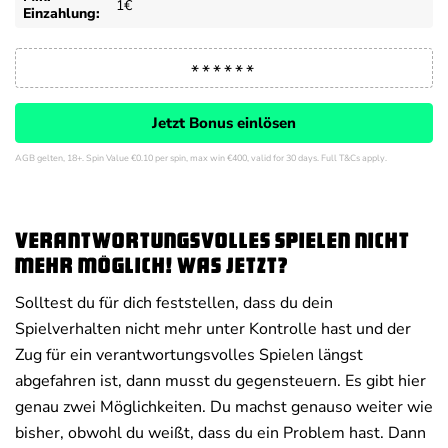
1€
Einzahlung:
Jetzt Bonus einlösen
AGB gelten, 18+. Spin Value €0.10 per spin, max win €400, valid for 30 days. Full T&Cs apply.
Verantwortungsvolles Spielen nicht
mehr möglich! Was jetzt?
Solltest du für dich feststellen, dass du dein
Spielverhalten nicht mehr unter Kontrolle hast und der
Zug für ein verantwortungsvolles Spielen längst
abgefahren ist, dann musst du gegensteuern. Es gibt hier
genau zwei Möglichkeiten. Du machst genauso weiter wie
bisher, obwohl du weißt, dass du ein Problem hast. Dann