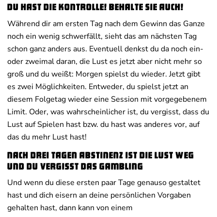
Du hast die Kontrolle! Behalte sie auch!
Während dir am ersten Tag nach dem Gewinn das Ganze
noch ein wenig schwerfällt, sieht das am nächsten Tag
schon ganz anders aus. Eventuell denkst du da noch ein-
oder zweimal daran, die Lust es jetzt aber nicht mehr so
groß und du weißt: Morgen spielst du wieder. Jetzt gibt
es zwei Möglichkeiten. Entweder, du spielst jetzt an
diesem Folgetag wieder eine Session mit vorgegebenem
Limit. Oder, was wahrscheinlicher ist, du vergisst, dass du
Lust auf Spielen hast bzw. du hast was anderes vor, auf
das du mehr Lust hast!
Nach drei Tagen Abstinenz ist die Lust weg
und du vergisst das Gambling
Und wenn du diese ersten paar Tage genauso gestaltet
hast und dich eisern an deine persönlichen Vorgaben
gehalten hast, dann kann von einem