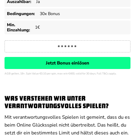
Auszahlbar:
Ja
Bedingungen:
30x Bonus
Min.
1€
Einzahlung:
Jetzt Bonus einlösen
AGB gelten, 18+. Spin Value €0.10 per spin, max win €400, valid for 30 days. Full T&Cs apply.
Was verstehen wir unter
verantwortungsvolles Spielen?
Mit verantwortungsvolles Spielen ist gemeint, dass du es
beim Online Glücksspiel nicht übertreibst. Das heißt, du
setzt dir ein bestimmtes Limit und hältst dieses auch ein.