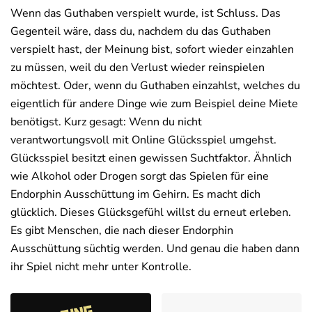
Wenn das Guthaben verspielt wurde, ist Schluss. Das
Gegenteil wäre, dass du, nachdem du das Guthaben
verspielt hast, der Meinung bist, sofort wieder einzahlen
zu müssen, weil du den Verlust wieder reinspielen
möchtest. Oder, wenn du Guthaben einzahlst, welches du
eigentlich für andere Dinge wie zum Beispiel deine Miete
benötigst. Kurz gesagt: Wenn du nicht
verantwortungsvoll mit Online Glücksspiel umgehst.
Glücksspiel besitzt einen gewissen Suchtfaktor. Ähnlich
wie Alkohol oder Drogen sorgt das Spielen für eine
Endorphin Ausschüttung im Gehirn. Es macht dich
glücklich. Dieses Glücksgefühl willst du erneut erleben.
Es gibt Menschen, die nach dieser Endorphin
Ausschüttung süchtig werden. Und genau die haben dann
ihr Spiel nicht mehr unter Kontrolle.