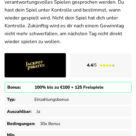
verantwortungsvolles Spielen gesprochen werden. Du
hast dein Spiel unter Kontrolle und bestimmst, wann
wieder gespielt wird. Nicht dein Spiel hat dich unter
Kontrolle. Zukünftig wird es dir nach einem Gewinntag
nicht mehr schwerfallen, am nächsten Tag nicht direkt
wieder spielen zu wollen.
4.4
/5
Bonus:
100% bis zu €100 + 125 Freispiele
Typ:
Einzahlungsbonus
Auszahlbar:
Ja
Bedingungen:
30x Bonus
Min.