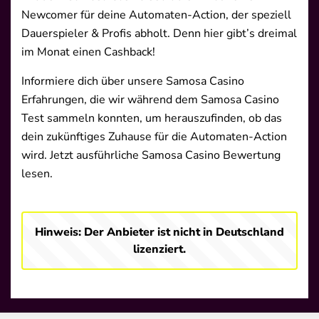
Newcomer für deine Automaten-Action, der speziell
Dauerspieler & Profis abholt. Denn hier gibt’s dreimal
im Monat einen Cashback!
Informiere dich über unsere Samosa Casino
Erfahrungen, die wir während dem Samosa Casino
Test sammeln konnten, um herauszufinden, ob das
dein zukünftiges Zuhause für die Automaten-Action
wird. Jetzt ausführliche Samosa Casino Bewertung
lesen.
Hinweis: Der Anbieter ist nicht in Deutschland
lizenziert.
16.03.2022
Marta
Endlich mal eine Casino für Bestandskunden!!!