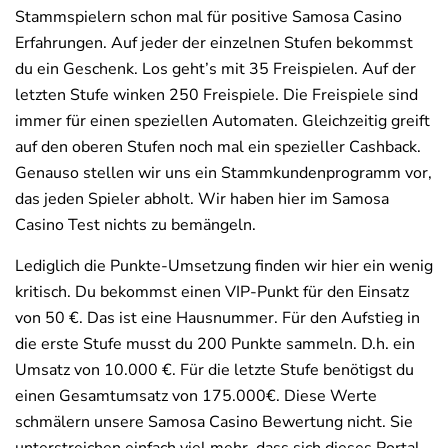
Stammspielern schon mal für positive Samosa Casino
Erfahrungen. Auf jeder der einzelnen Stufen bekommst
du ein Geschenk. Los geht’s mit 35 Freispielen. Auf der
letzten Stufe winken 250 Freispiele. Die Freispiele sind
immer für einen speziellen Automaten. Gleichzeitig greift
auf den oberen Stufen noch mal ein spezieller Cashback.
Genauso stellen wir uns ein Stammkundenprogramm vor,
das jeden Spieler abholt. Wir haben hier im Samosa
Casino Test nichts zu bemängeln.
Lediglich die Punkte-Umsetzung finden wir hier ein wenig
kritisch. Du bekommst einen VIP-Punkt für den Einsatz
von 50 €. Das ist eine Hausnummer. Für den Aufstieg in
die erste Stufe musst du 200 Punkte sammeln. D.h. ein
Umsatz von 10.000 €. Für die letzte Stufe benötigst du
einen Gesamtumsatz von 175.000€. Diese Werte
schmälern unsere Samosa Casino Bewertung nicht. Sie