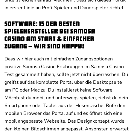
unterstreichen einfach viel mehr, dass sich dieses Portal
in erster Linie an Profi-Spieler und Dauerspieler richtet.
Software: 15 der besten
Spielehersteller bei Samosa
Casino am Start & einfacher
Zugang – wir sind happy!
Dass wir hier auch mit einfachen Zugangsoptionen
positive Samosa Casino Erfahrungen im Samosa Casino
Test gesammelt haben, sollte jetzt nicht überraschen. Du
greifst auf das komplette Portal über die Desktopseite
am PC oder Mac zu. Du installierst keine Software.
Möchtest du mobil und unterwegs spielen, ziehst du dein
Smartphone oder Tablet aus der Hosentasche. Rufe den
mobilen Browser das Portal auf und es öffnet sich eine
mobil angepasste Webseite. Das Designkonzept wurde
den kleinen Bildschirmen angepasst. Ansonsten erwartet