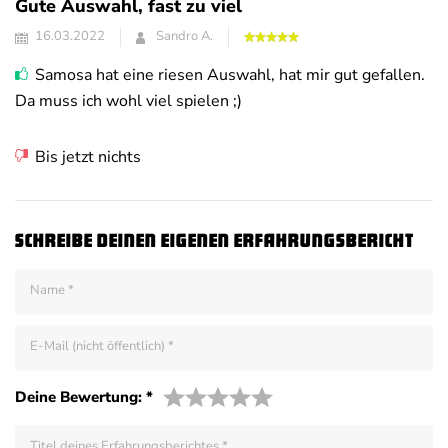
Gute Auswahl, fast zu viel
16.03.2022
Sandro A.
Samosa hat eine riesen Auswahl, hat mir gut gefallen.
Da muss ich wohl viel spielen ;)
Bis jetzt nichts
Schreibe deinen eigenen Erfahrungsbericht
Name
*
E-Mail (nicht öffentlich)
*
Deine Bewertung:
*
Titel deines Erfahrungsberichtes
*