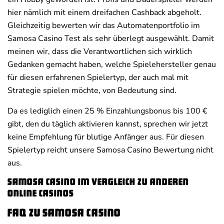
hier nämlich mit einem dreifachen Cashback abgeholt.
Gleichzeitig bewerten wir das Automatenportfolio im
Samosa Casino Test als sehr überlegt ausgewählt. Damit
meinen wir, dass die Verantwortlichen sich wirklich
Gedanken gemacht haben, welche Spielehersteller genau
für diesen erfahrenen Spielertyp, der auch mal mit
Strategie spielen möchte, von Bedeutung sind.
Da es lediglich einen 25 % Einzahlungsbonus bis 100 €
gibt, den du täglich aktivieren kannst, sprechen wir jetzt
keine Empfehlung für blutige Anfänger aus. Für diesen
Spielertyp reicht unsere Samosa Casino Bewertung nicht
aus.
Samosa Casino im Vergleich zu anderen
Online Casinos
FAQ zu Samosa Casino