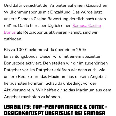
Und dafür verzichtet der Anbieter auf einen klassischen
5 Sterne
100.0%
Willkommensbonus mit Einzahlung. Das würde jetzt
unsere Samosa Casino Bewertung deutlich nach unten
4 Sterne
0.0%
reißen. Da du hier aber täglich einen
Samosa Casino
3 Sterne
0.0%
Bonus
als Reloadbonus aktivieren kannst, sind wir
zufrieden.
2 Sterne
0.0%
1 Stern
0.0%
Bis zu 100 € bekommst du über einen 25 %
Einzahlungsbonus. Dieser wird mit einem speziellen
Bonuscode aktiviert. Den stellen wir dir im zugehörigen
Ratgeber vor. Im Ratgeber erklären wir dann auch, wie
unsere Redakteure das Maximum aus diesem Angebot
herausholen konnten. Schau da unbedingt vor der
Aktivierung rein. Wir helfen dir so das Maximum aus dem
Angebot rausholen zu können.
Usability: Top-Performance & Comic-
Designkonzept überzeugt bei Samosa