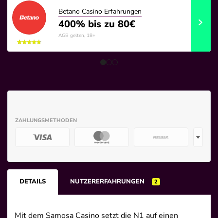
Betano Casino Erfahrungen
400% bis zu 80€
Deals
News
AGB gelten, 18+
ZAHLUNGSMETHODEN
+
DETAILS
NUTZERERFAHRUNGEN
2
Mit dem Samosa Casino setzt die N1 auf einen