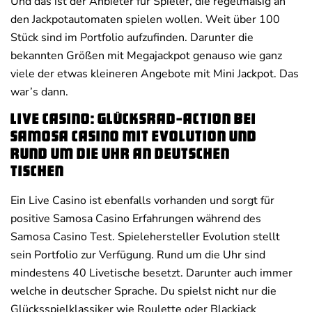
Und das ist der Anbieter für Spieler, die regelmäßig an
den Jackpotautomaten spielen wollen. Weit über 100
Stück sind im Portfolio aufzufinden. Darunter die
bekannten Größen mit Megajackpot genauso wie ganz
viele der etwas kleineren Angebote mit Mini Jackpot. Das
war’s dann.
Live Casino: Glücksrad-Action bei
Samosa Casino mit Evolution und
rund um die Uhr an deutschen
Tischen
Ein Live Casino ist ebenfalls vorhanden und sorgt für
positive Samosa Casino Erfahrungen während des
Samosa Casino Test. Spielehersteller Evolution stellt
sein Portfolio zur Verfügung. Rund um die Uhr sind
mindestens 40 Livetische besetzt. Darunter auch immer
welche in deutscher Sprache. Du spielst nicht nur die
Glücksspielklassiker wie Roulette oder Blackjack