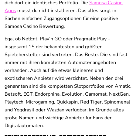
dich dort ein identisches Portfolio. Die
Samosa Casino
Apps
musst du nicht installieren. Das alles sorgt in
Sachen einfachen Zugangsoptionen für eine positive
Samosa Casino Bewertung.
Egal ob NetEnt, Play’n GO oder Pragmatic Play –
insgesamt 15 der bekanntesten und größten
Spielehersteller sind vertreten. Das Beste: Die sind fast
immer mit ihren kompletten Automatenangeboten
vorhanden. Auch auf die etwas kleineren und
exotischeren Anbieter wird verzichtet. Neben den drei
genannten sind die kompletten Slotportfolios von Amatic,
Betsoft, EGT, Endorphina, Evolution, Gamomat, NextGen,
Playtech, Microgaming, Quickspin, Red Tiger, Spinomenal
und Yggdrasil oder Wazdan verfügbar. Im Grunde alles
große Namen und wichtige Anbieter für Fans der
Digitalautomaten.