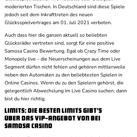
moderierten Tischen. In Deutschland sind diese Spiele
jedoch seit dem Inkrafttreten des neuen
Glücksspielvertrages am 01. Juli 2021 verboten.
Auch dass hier die ganzen aktuell so beliebten
Glücksräder vertreten sind, sorgt für eine positive
Samosa Casino Bewertung. Egal ob Crazy Time oder
Monopoly live – die Neuerscheinungen aus dem Live
Segment dürfen nicht fehlen und gehören mittlerweile
neben den Automaten zu den beliebtesten Spielen in
Online Casinos. Wenn du zu den Spielern gehörst, die
gelegentlich Abwechslung im Live Casino suchen, dann
bist du hier richtig.
Limits: Die besten Limits gibt’s
über das VIP-Angebot von bei
Samosa Casino