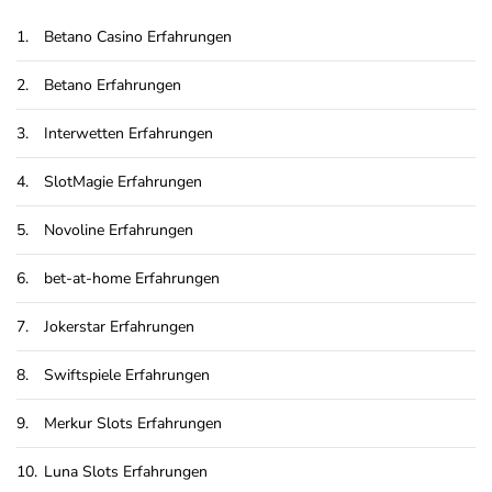
1.
Betano Casino Erfahrungen
2.
Betano Erfahrungen
3.
Interwetten Erfahrungen
4.
SlotMagie Erfahrungen
5.
Novoline Erfahrungen
6.
bet-at-home Erfahrungen
7.
Jokerstar Erfahrungen
8.
Swiftspiele Erfahrungen
9.
Merkur Slots Erfahrungen
10.
Luna Slots Erfahrungen