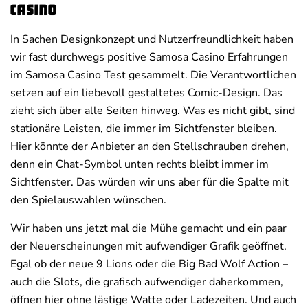
Casino
In Sachen Designkonzept und Nutzerfreundlichkeit haben
wir fast durchwegs positive Samosa Casino Erfahrungen
im Samosa Casino Test gesammelt. Die Verantwortlichen
setzen auf ein liebevoll gestaltetes Comic-Design. Das
zieht sich über alle Seiten hinweg. Was es nicht gibt, sind
stationäre Leisten, die immer im Sichtfenster bleiben.
Hier könnte der Anbieter an den Stellschrauben drehen,
denn ein Chat-Symbol unten rechts bleibt immer im
Sichtfenster. Das würden wir uns aber für die Spalte mit
den Spielauswahlen wünschen.
Wir haben uns jetzt mal die Mühe gemacht und ein paar
der Neuerscheinungen mit aufwendiger Grafik geöffnet.
Egal ob der neue 9 Lions oder die Big Bad Wolf Action –
auch die Slots, die grafisch aufwendiger daherkommen,
öffnen hier ohne lästige Watte oder Ladezeiten. Und auch