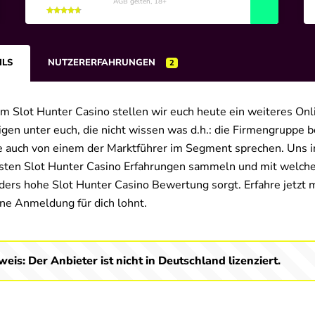
AGB gelten, 18+
07.
Winamax Bonus Code
Online Casino Schnellste Auszahlung
08.
AdmiralBet Bonus Code
Bestes Casino mit Pragmatic Slots
09.
Bet365 Bonus Code
ILS
NUTZERERFAHRUNGEN
2
Bestes Deutsches Online Casino
10.
Betway Bonus Code
Casino mit hoher Gewinnchance
m Slot Hunter Casino stellen wir euch heute ein weiteres Onl
11.
Sportwetten.de Bonus Code
igen unter euch, die nicht wissen was d.h.: die Firmengruppe 
Plinko Betrugsmasche
 auch von einem der Marktführer im Segment sprechen. Uns int
12.
WettArena Bonus Code
sten Slot Hunter Casino Erfahrungen sammeln und mit welche
13.
Sportingbet Bonus Code
ers hohe Slot Hunter Casino Bewertung sorgt. Erfahre jetzt m
ine Anmeldung für dich lohnt.
14.
Tipwin Bonus Code
15.
DAZN BET Bonus Code
weis: Der Anbieter ist nicht in Deutschland lizenziert.