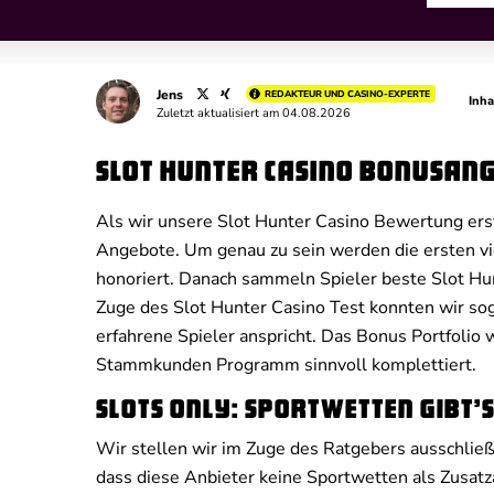
My Gi
Mehr Bet
"Nichts r
Jens
REDAKTEUR UND CASINO-EXPERTE
Inha
Zuletzt aktualisiert am 04.08.2026
Ema
Loading ...
Macht 
Slot Hunter Casino Bonusan
"Das zoc
Als wir unsere Slot Hunter Casino Bewertung ers
Angebote. Um genau zu sein werden die ersten v
honoriert. Danach sammeln Spieler beste Slot H
Alle 
Zuge des Slot Hunter Casino Test konnten wir sog
erfahrene Spieler anspricht. Das Bonus Portfolio 
Ei
Stammkunden Programm sinnvoll komplettiert.
Slots only: Sportwetten gibt’s
Wir stellen wir im Zuge des Ratgebers ausschließl
dass diese Anbieter keine Sportwetten als Zusatz