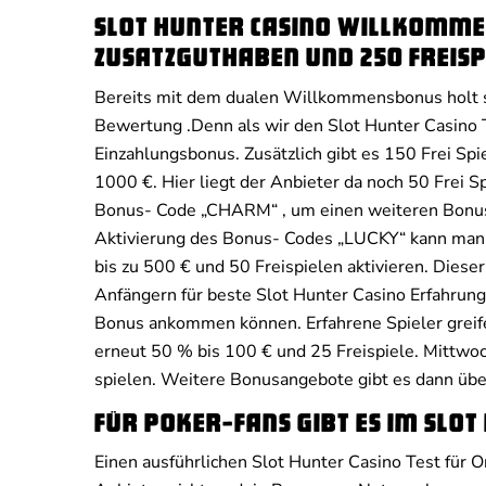
Slot Hunter Casino Willkomme
Zusatzguthaben und 250 Freisp
Bereits mit dem dualen Willkommensbonus holt s
Bewertung .Denn als wir den Slot Hunter Casino 
Einzahlungsbonus. Zusätzlich gibt es 150 Frei Spi
1000 €. Hier liegt der Anbieter da noch 50 Frei S
Bonus- Code „CHARM“ , um einen weiteren Bonus b
Aktivierung des Bonus- Codes „LUCKY“ kann man 
bis zu 500 € und 50 Freispielen aktivieren. Diese
Anfängern für beste Slot Hunter Casino Erfahrun
Bonus ankommen können. Erfahrene Spieler greif
erneut 50 % bis 100 € und 25 Freispiele. Mittwoc
spielen. Weitere Bonusangebote gibt es dann ü
Für Poker-Fans gibt es im Slot
Einen ausführlichen Slot Hunter Casino Test für O