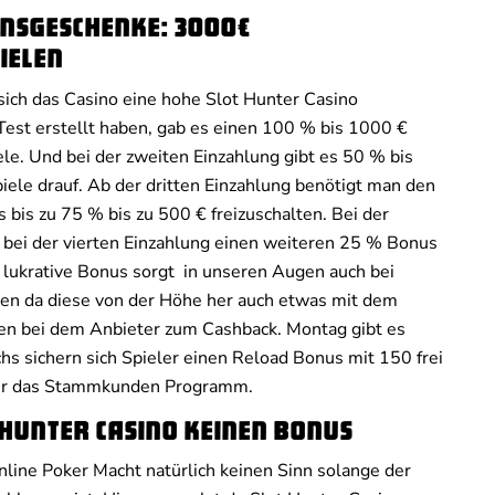
nsgeschenke: 3000€
ielen
ich das Casino eine hohe Slot Hunter Casino
Test erstellt haben, gab es einen 100 % bis 1000 €
ele. Und bei der zweiten Einzahlung gibt es 50 % bis
piele drauf. Ab der dritten Einzahlung benötigt man den
is zu 75 % bis zu 500 € freizuschalten. Bei der
bei der vierten Einzahlung einen weiteren 25 % Bonus
r lukrative Bonus sorgt in unseren Augen auch bei
gen da diese von der Höhe her auch etwas mit dem
en bei dem Anbieter zum Cashback. Montag gibt es
hs sichern sich Spieler einen Reload Bonus mit 150 frei
ber das Stammkunden Programm.
 Hunter Casino keinen Bonus
nline Poker Macht natürlich keinen Sinn solange der