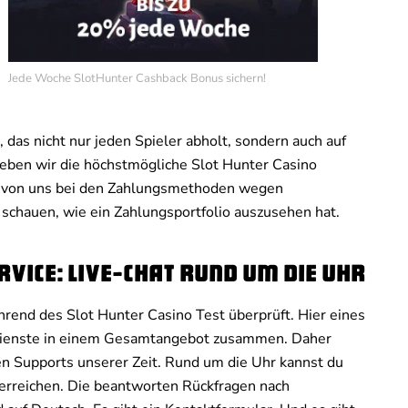
Jede Woche SlotHunter Cashback Bonus sichern!
 das nicht nur jeden Spieler abholt, sondern auch auf
geben wir die höchstmögliche Slot Hunter Casino
ie von uns bei den Zahlungsmethoden wegen
 schauen, wie ein Zahlungsportfolio auszusehen hat.
rvice: Live-Chat rund um die Uhr
hrend des Slot Hunter Casino Test überprüft. Hier eines
ndienste in einem Gesamtangebot zusammen. Daher
ten Supports unserer Zeit. Rund um die Uhr kannst du
 erreichen. Die beantworten Rückfragen nach