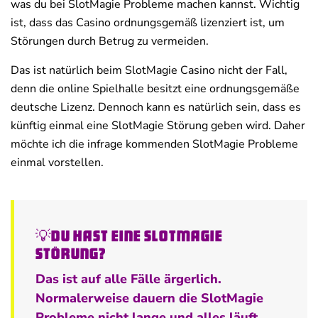
was du bei SlotMagie Probleme machen kannst. Wichtig
ist, dass das Casino ordnungsgemäß lizenziert ist, um
Störungen durch Betrug zu vermeiden.
Deals
News
Das ist natürlich beim SlotMagie Casino nicht der Fall,
denn die online Spielhalle besitzt eine ordnungsgemäße
deutsche Lizenz. Dennoch kann es natürlich sein, dass es
künftig einmal eine SlotMagie Störung geben wird. Daher
möchte ich die infrage kommenden SlotMagie Probleme
einmal vorstellen.
💡Du hast eine SlotMagie
Störung?
Das ist auf alle Fälle ärgerlich.
Normalerweise dauern die SlotMagie
Probleme nicht lange und alles läuft