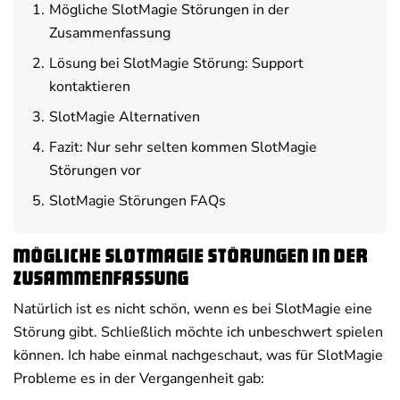
Mögliche SlotMagie Störungen in der
Zusammenfassung
Lösung bei SlotMagie Störung: Support
kontaktieren
SlotMagie Alternativen
Fazit: Nur sehr selten kommen SlotMagie
Störungen vor
SlotMagie Störungen FAQs
Mögliche SlotMagie Störungen in der
Zusammenfassung
Natürlich ist es nicht schön, wenn es bei SlotMagie eine
Störung gibt. Schließlich möchte ich unbeschwert spielen
können. Ich habe einmal nachgeschaut, was für SlotMagie
Probleme es in der Vergangenheit gab: