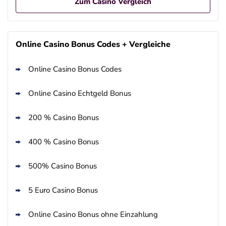
Zum Casino Vergleich
Betano Casino Bonus
4.8
/5
400% bis zu 80€
Online Casino Bonus Codes + Vergleiche
AGB gelten
Online Casino Bonus Codes
Interwetten Bonus
4.7
/5
100% bis zu 100€
Online Casino Echtgeld Bonus
AGB gelten
SlotMagie Bonus
200 % Casino Bonus
4.7
/5
50 Freispiele ohne Einzahlung
AGB gelten
400 % Casino Bonus
Novoline Bonus
4.6
/5
200 % Bonus + 10 Freispiele täglich
500% Casino Bonus
AGB gelten
5 Euro Casino Bonus
bet-at-home Bonus
4.6
/5
100% bis zu 100€
Online Casino Bonus ohne Einzahlung
AGB gelten