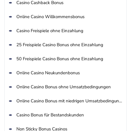
Casino Cashback Bonus
Online Casino Willkommensbonus
Casino Freispiele ohne Einzahlung
25 Freispiele Casino Bonus ohne Einzahlung
50 Freispiele Casino Bonus ohne Einzahlung
Online Casino Neukundenbonus
Online Casino Bonus ohne Umsatzbedingungen
Online Casino Bonus mit niedrigen Umsatzbedingungen
Casino Bonus für Bestandskunden
Non Sticky Bonus Casinos