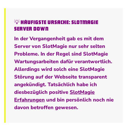
💡 Häufigste Ursache: SlotMagie
Server Down
In der Vergangenheit gab es mit dem
Server von SlotMagie nur sehr selten
Probleme. In der Regel sind SlotMagie
Wartungsarbeiten dafür verantwortlich.
Allerdings wird solch eine SlotMagie
Störung auf der Webseite transparent
angekündigt. Tatsächlich habe ich
diesbezüglich positive
SlotMagie
Erfahrungen
und bin persönlich noch nie
davon betroffen gewesen.