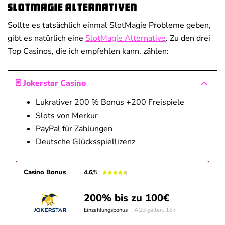
SlotMagie Alternativen
Sollte es tatsächlich einmal SlotMagie Probleme geben,
gibt es natürlich eine
SlotMagie Alternative
. Zu den drei
Top Casinos, die ich empfehlen kann, zählen:
🃏 Jokerstar Casino
Lukrativer 200 % Bonus +200 Freispiele
Slots von Merkur
PayPal für Zahlungen
Deutsche Glücksspiellizenz
Casino Bonus
4.6
/5
200% bis zu 100€
Einzahlungsbonus
|
AGB gelten, 18+