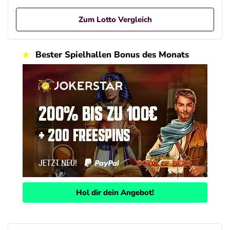
Zum Lotto Vergleich
Postcode Lotterie Bonus
Bester Spielhallen Bonus des Monats
4.6
/5
Tägliche Gewinnchance
AGB gelten
Lotto.de Bonus
4.6
/5
Spielen beim Original
AGB gelten
Lottobay Bonus
4.5
/5
Unschlagbare Auswahl an Lotterien
AGB gelten
Hol dir dein Angebot!