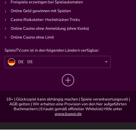
Freispiele erzwingen bei Spielautomaten
Online Geld gewinnen mit Spielen
Casino Risikoleiter: Hochdrücken Tricks
Online Casino ohne Anmeldung (ohne Konto)
Online Casino ohne Limit
SpieloTV.com ist in den folgenden Ländern verfügbar:
DE
SlotMagie Störung im August 2026: Aktuelle Probleme & Fehler im Überblick
DE
DE
18+ | Glücksspiel kann abhängig machen | Spiele verantwortungsvoll |
AGB gelten | Wir erhalten eine Provision von den hier aufgeführten
Buchmachern | Erlaubt gemäß offizieller Whitelist| Hilfe unter
www.buwei.de
Diese Website verwendet
Cloudflare
und orientiert sich an den