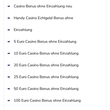
Casino Bonus ohne Einzahlung neu
Zum Casino Bonus Vergleich
Handy Casino Echtgeld Bonus ohne
Einzahlung
5 Euro Casino Bonus ohne Einzahlung
10 Euro Casino Bonus ohne Einzahlung
20 Euro Casino Bonus ohne Einzahlung
25 Euro Casino Bonus ohne Einzahlung
50 Euro Casino Bonus ohne Einzahlung
100 Euro Casino Bonus ohne Einzahlung