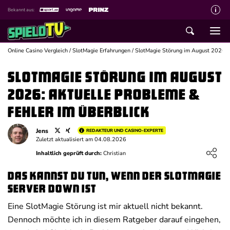
Bekannt aus:
Über spieloTV
Wie wir bewerten
Online Casino Vergleich
/
SlotMagie Erfahrungen
/
SlotMagie Störung im August 2026
Die SpieloTV Crew
SlotMagie Störung im August
Datenschutzerklärung
2026: Aktuelle Probleme &
Haftungsausschluss für Inhalte
Fehler im Überblick
Affiliate Disclaimer
Jens
REDAKTEUR UND CASINO-EXPERTE
Zuletzt aktualisiert am 04.08.2026
Schreiber gesucht
Loading ...
Inhaltlich geprüft durch:
Christian
Kontakt mit spieloTV
Das kannst du tun, wenn der SlotMagie
Spielsucht Hilfe
Server Down ist
Eine SlotMagie Störung ist mir aktuell nicht bekannt.
Dennoch möchte ich in diesem Ratgeber darauf eingehen,