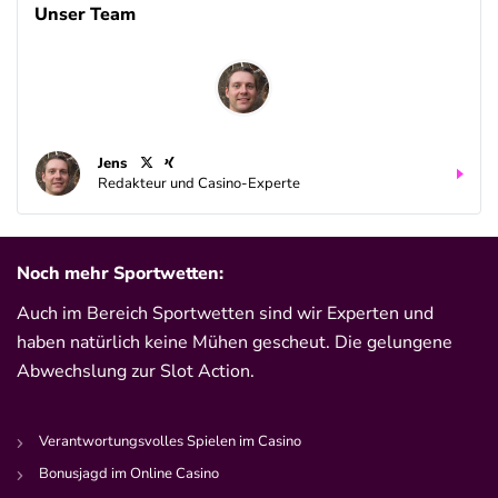
Unser Team
Jens
Redakteur und Casino-Experte
Noch mehr Sportwetten:
Auch im Bereich Sportwetten sind wir Experten und
haben natürlich keine Mühen gescheut. Die gelungene
Abwechslung zur Slot Action.
Verantwortungsvolles Spielen im Casino
Bonusjagd im Online Casino