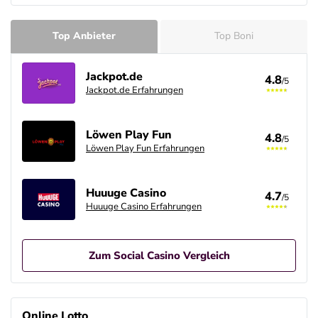
Top Anbieter
Top Boni
Jackpot.de
4.8
/5
Jackpot.de Erfahrungen
Löwen Play Fun
4.8
/5
Löwen Play Fun Erfahrungen
Huuuge Casino
4.7
/5
Huuuge Casino Erfahrungen
Zum Social Casino Vergleich
Jackpot.de Bonus
4.8
/5
Täglich Hunderttausende Chips gratis
Online Lotto