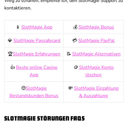
Weg zu schaffen, empfehle ich, den SlotMagie Support zu
kontaktieren.
📱
SlotMagie App
💰
SlotMagie Bonus
💎
SlotMagie Paysafecard
💳
SlotMagie PayPal
🏆
SlotMagie Erfahrungen
📝
SlotMagie Alternativen
👍
Beste online Casino
🪙
SlotMagie Konto
App
löschen
🤑
SlotMagie
💸
SlotMagie Einzahlung
Bestandskunden Bonus
& Auszahlung
SlotMagie Störungen FAQs