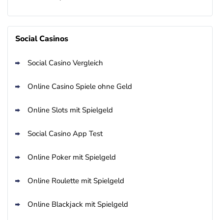
Social Casinos
Social Casino Vergleich
Online Casino Spiele ohne Geld
Online Slots mit Spielgeld
Social Casino App Test
Online Poker mit Spielgeld
Online Roulette mit Spielgeld
Online Blackjack mit Spielgeld