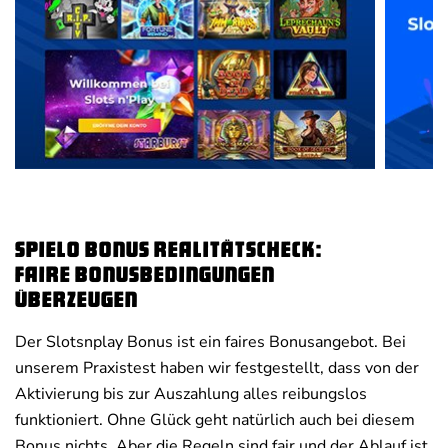
Spielo Bonus Realitätscheck:
faire Bonusbedingungen
überzeugen
Der Slotsnplay Bonus ist ein faires Bonusangebot. Bei
unserem Praxistest haben wir festgestellt, dass von der
Aktivierung bis zur Auszahlung alles reibungslos
funktioniert. Ohne Glück geht natürlich auch bei diesem
Bonus nichts. Aber die Regeln sind fair und der Ablauf ist