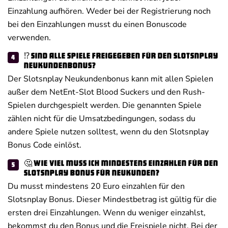
Einzahlung aufhören. Weder bei der Registrierung noch
bei den Einzahlungen musst du einen Bonuscode
verwenden.
⁉️ Sind alle Spiele freigegeben für den Slotsnplay
Neukundenbonus?
Der Slotsnplay Neukundenbonus kann mit allen Spielen
außer dem NetEnt-Slot Blood Suckers und den Rush-
Spielen durchgespielt werden. Die genannten Spiele
zählen nicht für die Umsatzbedingungen, sodass du
andere Spiele nutzen solltest, wenn du den Slotsnplay
Bonus Code einlöst.
🤔 Wie viel muss ich mindestens einzahlen für den
Slotsnplay Bonus für Neukunden?
Du musst mindestens 20 Euro einzahlen für den
Slotsnplay Bonus. Dieser Mindestbetrag ist gültig für die
ersten drei Einzahlungen. Wenn du weniger einzahlst,
bekommst du den Bonus und die Freispiele nicht. Bei der