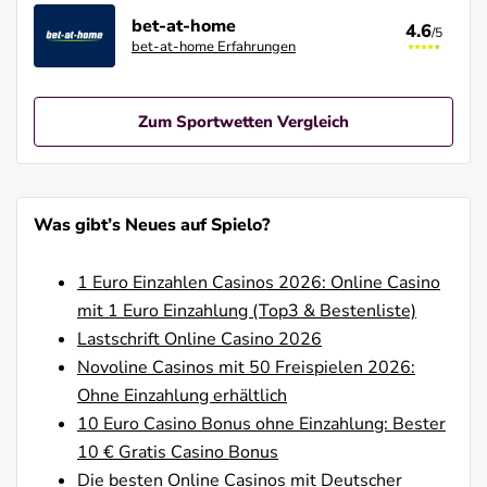
bet-at-home
4.6
/5
bet-at-home Erfahrungen
Zum Sportwetten Vergleich
Betano Casino Bonus
4.8
/5
100% bis zu 80€
Was gibt’s Neues auf Spielo?
AGB gelten
Betano Bonus
1 Euro Einzahlen Casinos 2026: Online Casino
4.8
/5
100% bis zu 80€
mit 1 Euro Einzahlung (Top3 & Bestenliste)
AGB gelten
Lastschrift Online Casino 2026
Interwetten Bonus
Novoline Casinos mit 50 Freispielen 2026:
4.7
/5
100% bis 100€ Neukundenbonus
Ohne Einzahlung erhältlich
AGB gelten
10 Euro Casino Bonus ohne Einzahlung: Bester
10 € Gratis Casino Bonus
Bwin Bonus
4.6
/5
100% bis zu 100€
Die besten Online Casinos mit Deutscher