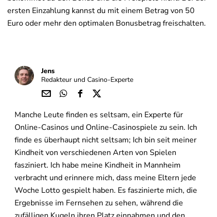
ersten Einzahlung kannst du mit einem Betrag von 50
Euro oder mehr den optimalen Bonusbetrag freischalten.
Jens
Redakteur und Casino-Experte
Über
Über
Über
Über
Manche Leute finden es seltsam, ein Experte für
E-
Wha
Face
Twit
Mail
tsap
boo
ter
Online-Casinos und Online-Casinospiele zu sein. Ich
teile
p
k
teile
finde es überhaupt nicht seltsam; Ich bin seit meiner
n
teile
teile
n
n
n
Kindheit von verschiedenen Arten von Spielen
fasziniert. Ich habe meine Kindheit in Mannheim
verbracht und erinnere mich, dass meine Eltern jede
Woche Lotto gespielt haben. Es faszinierte mich, die
Ergebnisse im Fernsehen zu sehen, während die
zufälligen Kugeln ihren Platz einnahmen und den