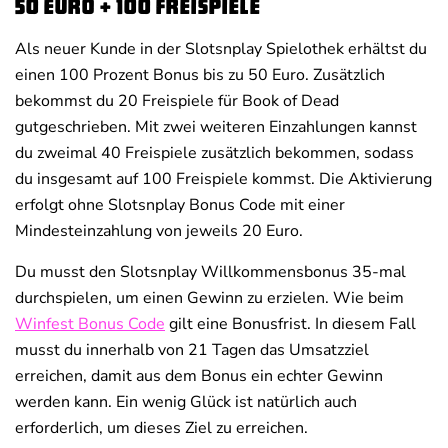
50 Euro + 100 Freispiele
Als neuer Kunde in der Slotsnplay Spielothek erhältst du
einen 100 Prozent Bonus bis zu 50 Euro. Zusätzlich
bekommst du 20 Freispiele für Book of Dead
gutgeschrieben. Mit zwei weiteren Einzahlungen kannst
du zweimal 40 Freispiele zusätzlich bekommen, sodass
du insgesamt auf 100 Freispiele kommst. Die Aktivierung
erfolgt ohne Slotsnplay Bonus Code mit einer
Mindesteinzahlung von jeweils 20 Euro.
Du musst den Slotsnplay Willkommensbonus 35-mal
durchspielen, um einen Gewinn zu erzielen. Wie beim
Winfest Bonus Code
gilt eine Bonusfrist. In diesem Fall
musst du innerhalb von 21 Tagen das Umsatzziel
erreichen, damit aus dem Bonus ein echter Gewinn
werden kann. Ein wenig Glück ist natürlich auch
erforderlich, um dieses Ziel zu erreichen.