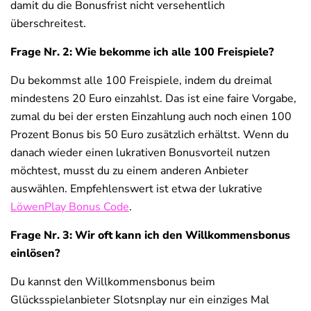
damit du die Bonusfrist nicht versehentlich
überschreitest.
Frage Nr. 2: Wie bekomme ich alle 100 Freispiele?
Du bekommst alle 100 Freispiele, indem du dreimal
mindestens 20 Euro einzahlst. Das ist eine faire Vorgabe,
zumal du bei der ersten Einzahlung auch noch einen 100
Prozent Bonus bis 50 Euro zusätzlich erhältst. Wenn du
danach wieder einen lukrativen Bonusvorteil nutzen
möchtest, musst du zu einem anderen Anbieter
auswählen. Empfehlenswert ist etwa der lukrative
LöwenPlay Bonus Code
.
Frage Nr. 3: Wir oft kann ich den Willkommensbonus
einlösen?
Du kannst den Willkommensbonus beim
Glücksspielanbieter Slotsnplay nur ein einziges Mal