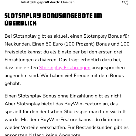
Loading ...
Inhaltlich geprüft durch:
Christian
0
NUTZER BEWERTUNG
/5
Slotsnplay Bonusangebote im
5 Sterne
0%
Überblick
4 Sterne
0%
Bei Slotsnplay gibt es aktuell einen Slotsnplay Bonus für
3 Sterne
0%
Neukunden. Einen 50 Euro (100 Prozent) Bonus und 100
Freispiele kannst du als Einsteiger bei den ersten drei
2 Sterne
0%
Einzahlungen aktivieren. Das trägt erheblich dazu bei,
1 Stern
0%
dass die ersten
Slotsnplay Erfahrungen
ausgesprochen
angenehm sind. Wir haben viel Freude mit dem Bonus
gehabt.
Einen Slotsnplay Bonus ohne Einzahlung gibt es nicht.
Aber Slotsnplay bietet das BuyWin-Feature an, das
speziell für den deutschen Glücksspielmarkt entwickelt
wurde. Mit dem BuyWin-Feature kannst du dir immer
wieder Vorteile verschaffen. Für Bestandskunden gibt es
ansonsten bislang keine Angebote.