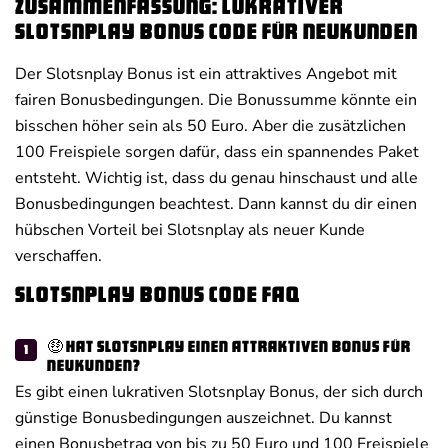
Zusammenfassung: lukrativer
Slotsnplay Bonus Code für Neukunden
Der Slotsnplay Bonus ist ein attraktives Angebot mit
fairen Bonusbedingungen. Die Bonussumme könnte ein
bisschen höher sein als 50 Euro. Aber die zusätzlichen
100 Freispiele sorgen dafür, dass ein spannendes Paket
entsteht. Wichtig ist, dass du genau hinschaust und alle
Bonusbedingungen beachtest. Dann kannst du dir einen
hübschen Vorteil bei Slotsnplay als neuer Kunde
verschaffen.
Slotsnplay Bonus Code FAQ
🤑 Hat Slotsnplay einen attraktiven Bonus für
Neukunden?
Es gibt einen lukrativen Slotsnplay Bonus, der sich durch
günstige Bonusbedingungen auszeichnet. Du kannst
einen Bonusbetrag von bis zu 50 Euro und 100 Freispiele