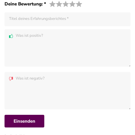
Deine Bewertung:
*
Titel deines Erfahrungsberichtes
*
Was ist positiv?
Was ist negativ?