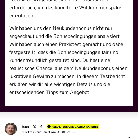
erforderlich, um das komplette Willkommenspaket
einzulösen.
Wir haben uns den Neukundenbonus nicht nur
angeschaut und die Bonusbedingungen analysiert.
Wir haben auch einen Praxistest gemacht und dabei
festgestellt, dass die Bonusbedingungen fair und
kundenfreundlich gestaltet sind. Du hast eine
realistische Chance, aus dem Neukundenbonus einen
lukrativen Gewinn zu machen. In diesem Testbericht
erklären wir dir alle wichtigen Details und die
entscheidenden Tipps zum Angebot.
Eigenen Erfahrungsbericht schreiben
Jens
REDAKTEUR UND CASINO-EXPERTE
Zuletzt aktualisiert am 01.08.2026