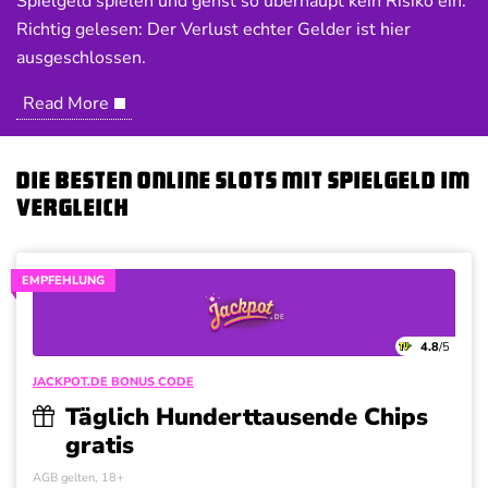
Spielgeld spielen und gehst so überhaupt kein Risiko ein.
Richtig gelesen: Der Verlust echter Gelder ist hier
ausgeschlossen.
Deals
News
Read More
Die besten Online Slots mit Spielgeld im
Vergleich
EMPFEHLUNG
4.8
/5
JACKPOT.DE BONUS CODE
Täglich Hunderttausende Chips
gratis
AGB gelten, 18+