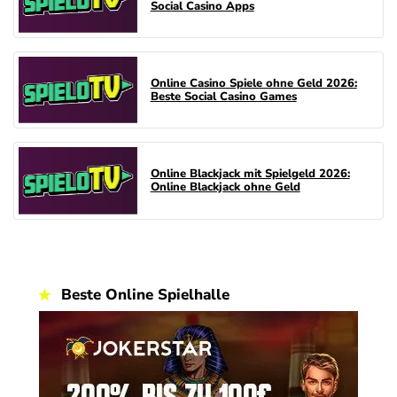
Social Casino Apps
Online Casino Spiele ohne Geld 2026:
Beste Social Casino Games
Online Blackjack mit Spielgeld 2026:
Online Blackjack ohne Geld
Beste Online Spielhalle