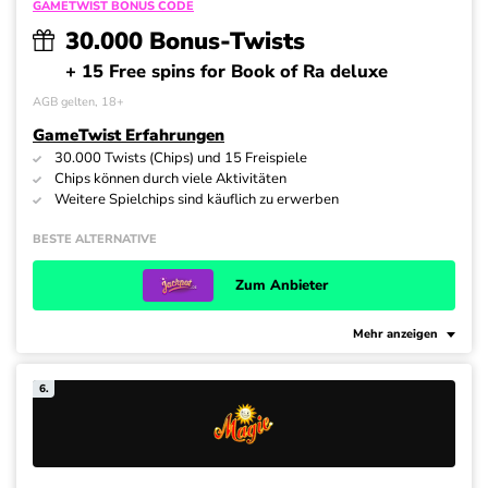
GAMETWIST BONUS CODE
30.000 Bonus-Twists
+ 15 Free spins for Book of Ra deluxe
AGB gelten, 18+
GameTwist Erfahrungen
30.000 Twists (Chips) und 15 Freispiele
Chips können durch viele Aktivitäten
Weitere Spielchips sind käuflich zu erwerben
BESTE ALTERNATIVE
Zum Anbieter
Mehr anzeigen
6.