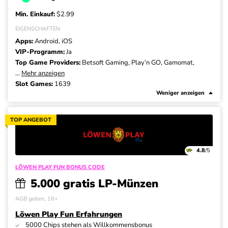
Min. Einkauf:
$2.99
EIGENSCHAFTEN
Apps:
Android, iOS
VIP-Programm:
Ja
Top Game Providers:
Betsoft Gaming,
Play’n GO,
Gamomat,
…
Mehr anzeigen
Slot Games:
1639
Weniger anzeigen
TOP ANGEBOT
4.8
/5
LÖWEN PLAY FUN BONUS CODE
5.000 gratis LP-Münzen
AGB gelten, 18+
Löwen Play Fun Erfahrungen
5000 Chips stehen als Willkommensbonus