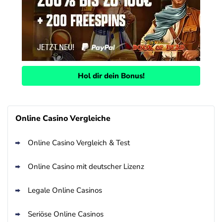
Hol dir dein Bonus!
Online Casino Vergleiche
Online Casino Vergleich & Test
Online Casino mit deutscher Lizenz
Legale Online Casinos
Seriöse Online Casinos