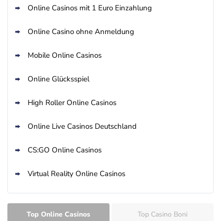
Online Casinos mit 1 Euro Einzahlung
Online Casino ohne Anmeldung
Mobile Online Casinos
Online Glücksspiel
High Roller Online Casinos
Online Live Casinos Deutschland
CS:GO Online Casinos
Virtual Reality Online Casinos
Top Online Casinos
Top Casino Boni