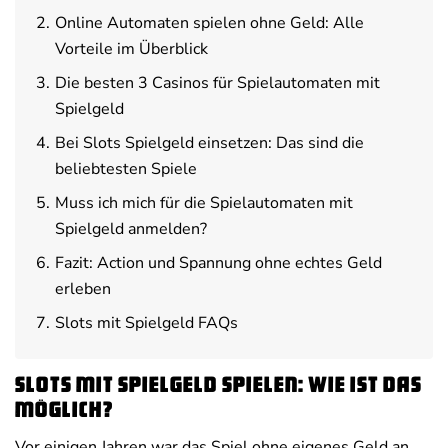
Online Automaten spielen ohne Geld: Alle
Vorteile im Überblick
Die besten 3 Casinos für Spielautomaten mit
Spielgeld
Bei Slots Spielgeld einsetzen: Das sind die
beliebtesten Spiele
Muss ich mich für die Spielautomaten mit
Spielgeld anmelden?
Fazit: Action und Spannung ohne echtes Geld
erleben
Slots mit Spielgeld FAQs
Slots mit Spielgeld spielen: Wie ist das
möglich?
Vor einigen Jahren war das Spiel ohne eigenes Geld an