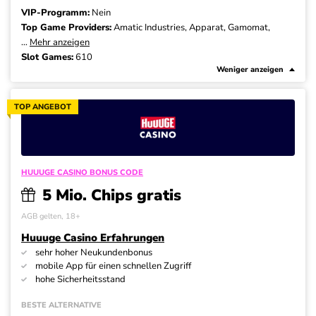
VIP-Programm:
Nein
Top Game Providers:
Amatic Industries,
Apparat,
Gamomat,
…
Mehr anzeigen
Slot Games:
610
Weniger anzeigen
TOP ANGEBOT
HUUUGE CASINO BONUS CODE
5 Mio. Chips gratis
AGB gelten, 18+
Huuuge Casino Erfahrungen
sehr hoher Neukundenbonus
mobile App für einen schnellen Zugriff
hohe Sicherheitsstand
BESTE ALTERNATIVE