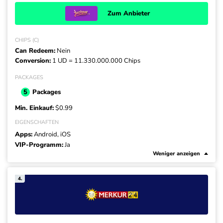
Zum Anbieter
CHIPS (C)
Can Redeem:
Nein
Conversion:
1 UD = 11.330.000.000 Chips
PACKAGES
5
Packages
Min. Einkauf:
$0.99
EIGENSCHAFTEN
Apps:
Android, iOS
VIP-Programm:
Ja
Weniger anzeigen
4.