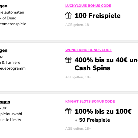
ngen
LUCKYLOUIS BONUS CODE
pielautomaten
100 Freispiele
ok of Dead
utomatenspiele
AGB gelten, 18+
gen
WUNDERINO BONUS CODE
nz
400% bis zu 40€ un
 & Turniere
Cash Spins
Treueprogramm
AGB gelten, 18+
ungen
KNIGHT SLOTS BONUS CODE
kler
100% bis zu 100€
pielauswahl
+ 50 Freispiele
uelle Limits
AGB gelten, 18+