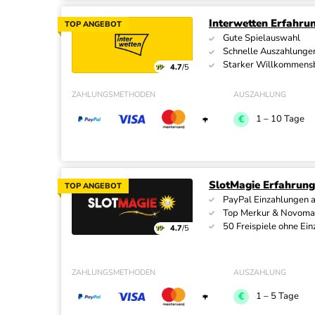
Interwetten Erfahru
TOP ANGEBOT
Gute Spielauswahl
Schnelle Auszahlunge
Starker Willkommens
4.7
/5
ZAHLUNGSMETHODEN
AUSZAHLUNG
+
1 – 10 Tage
SlotMagie Erfahrun
TOP ANGEBOT
PayPal Einzahlungen 
Top Merkur & Novomat
50 Freispiele ohne Ei
4.7
/5
ZAHLUNGSMETHODEN
AUSZAHLUNG
+
1 – 5 Tage