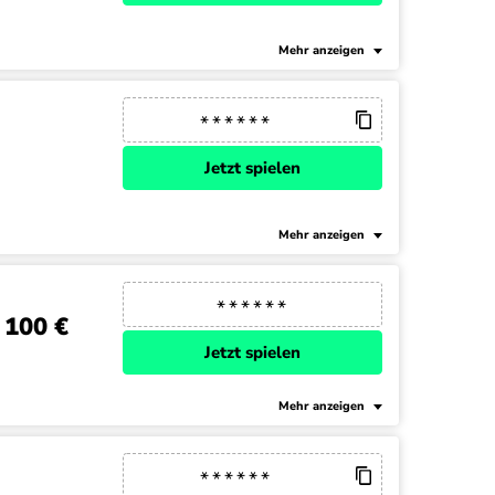
Mehr anzeigen
Jetzt spielen
Mehr anzeigen
 100 €
Jetzt spielen
Mehr anzeigen