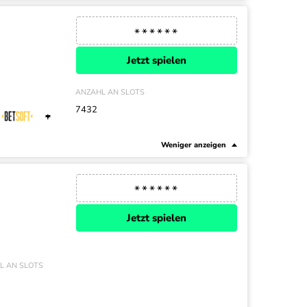
Jetzt spielen
ANZAHL AN SLOTS
7432
+
Weniger anzeigen
Jetzt spielen
L AN SLOTS