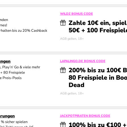
WILDZ BONUS CODE
anden
Zahle 10€ ein, spiel
ames!
50€ + 100 Freispiel
erhalten bis zu 20% Cashback
AGB gelten, 18+
ungen
LAPALINGO.DE BONUS CODE
 Play’n‘ Go & viele mehr
200% bis zu 100€ 
+ 80 Freispiele
80 Freispiele in Bo
te Preis-Pools
Dead
AGB gelten, 18+
hrungen
JACKPOTPIRATEN BONUS CODE
 % sicher spielen
100% bis zu €100 +