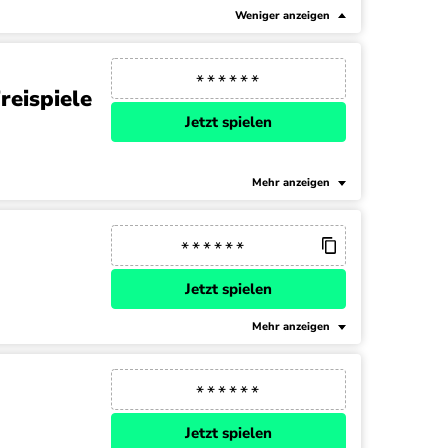
Weniger anzeigen
reispiele
Jetzt spielen
Mehr anzeigen
Jetzt spielen
Mehr anzeigen
Jetzt spielen