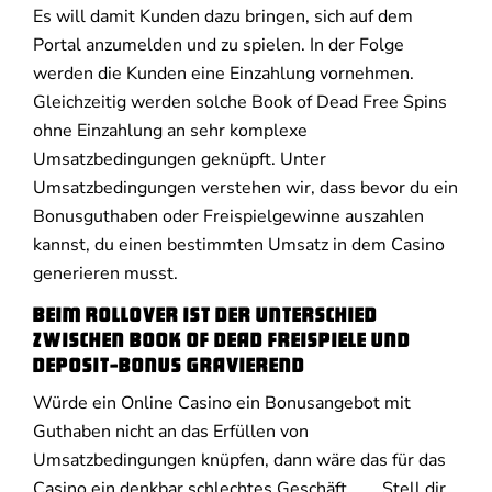
Es will damit Kunden dazu bringen, sich auf dem
Portal anzumelden und zu spielen. In der Folge
werden die Kunden eine Einzahlung vornehmen.
Gleichzeitig werden solche Book of Dead Free Spins
ohne Einzahlung an sehr komplexe
Umsatzbedingungen geknüpft. Unter
Umsatzbedingungen verstehen wir, dass bevor du ein
Bonusguthaben oder Freispielgewinne auszahlen
kannst, du einen bestimmten Umsatz in dem Casino
generieren musst.
Beim Rollover ist der Unterschied
zwischen Book of Dead Freispiele und
Deposit-Bonus gravierend
Würde ein Online Casino ein Bonusangebot mit
Guthaben nicht an das Erfüllen von
Umsatzbedingungen knüpfen, dann wäre das für das
Casino ein denkbar schlechtes Geschäft. Stell dir