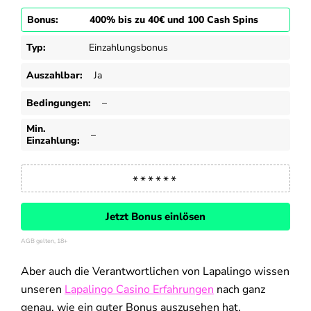
Bonus:
400% bis zu 40€ und 100 Cash Spins
Typ:
Einzahlungsbonus
Auszahlbar:
Ja
Bedingungen:
–
Min.
–
Einzahlung:
Jetzt Bonus einlösen
AGB gelten, 18+
Aber auch die Verantwortlichen von Lapalingo wissen
unseren
Lapalingo Casino Erfahrungen
nach ganz
genau, wie ein guter Bonus auszusehen hat.