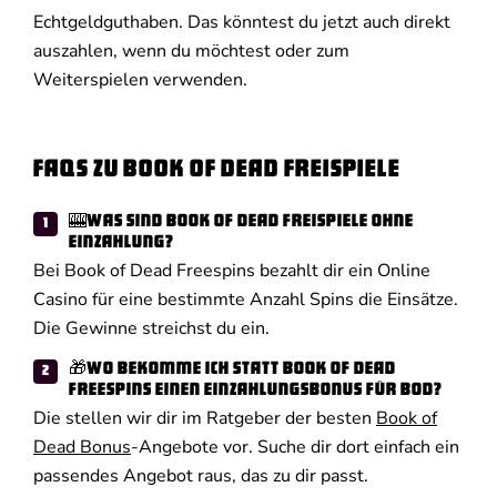
Echtgeldguthaben. Das könntest du jetzt auch direkt
auszahlen, wenn du möchtest oder zum
Weiterspielen verwenden.
FAQs zu Book of Dead Freispiele
🎰Was sind Book of Dead Freispiele ohne
Einzahlung?
Bei Book of Dead Freespins bezahlt dir ein Online
Casino für eine bestimmte Anzahl Spins die Einsätze.
Die Gewinne streichst du ein.
🎁Wo bekomme ich statt Book of Dead
Freespins einen Einzahlungsbonus für BoD?
Die stellen wir dir im Ratgeber der besten
Book of
Dead Bonus
-Angebote vor. Suche dir dort einfach ein
passendes Angebot raus, das zu dir passt.