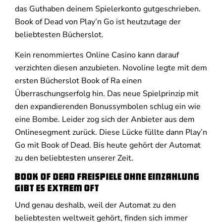
das Guthaben deinem Spielerkonto gutgeschrieben.
Book of Dead von Play’n Go ist heutzutage der
beliebtesten Bücherslot.
Kein renommiertes Online Casino kann darauf
verzichten diesen anzubieten. Novoline legte mit dem
ersten Bücherslot Book of Ra einen
Überraschungserfolg hin. Das neue Spielprinzip mit
den expandierenden Bonussymbolen schlug ein wie
eine Bombe. Leider zog sich der Anbieter aus dem
Onlinesegment zurück. Diese Lücke füllte dann Play’n
Go mit Book of Dead. Bis heute gehört der Automat
zu den beliebtesten unserer Zeit.
Book of Dead Freispiele ohne Einzahlung
gibt es extrem oft
Und genau deshalb, weil der Automat zu den
beliebtesten weltweit gehört, finden sich immer