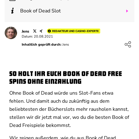
Book of Dead Slot
Jens
REDAKTEUR UND CASINO-EXPERTE
Datum: 20.08.2021
Loading ...
Inhaltlich geprüft durch:
Jens
So holt ihr euch Book of Dead Free
Spins ohne Einzahlung
Ohne Book of Dead würde uns Slot-Fans etwa
fehlen. Und damit auch du zukünftig aus dem
beliebtesten der Bücherslots mehr rausholen kannst,
stellen wir dir jetzt mal vor, wo du die besten Book of
Dead Freispiele bekommst.
Wir zeigen außerdem, wie du aus Book of Dead