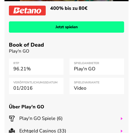
400% bis zu 80€
Deals
News
Jetzt spielen
Book of Dead
Play'n GO
RTP
SPIELEANBIETER
96.21%
Play'n GO
VERÖFFENTLICHUNGS­DATUM
SPIELEVARIANTE
01/2016
Video
Über Play'n GO
Play'n GO Spiele (6)
Echtgeld Casinos (33)