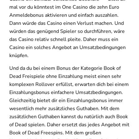
mal vor du könntest im One Casino die zehn Euro
Anmeldebonus aktivieren und einfach auszahlen.
Dann würde das Casino einen Verlust machen. Und
würden das genügend Spieler so durchführen, wäre
das Casino relativ schnell pleite. Daher muss ein
Casino ein solches Angebot an Umsatzbedingungen
knüpfen.
Und da du bei einem Bonus der Kategorie Book of
Dead Freispiele ohne Einzahlung meist einen sehr
komplexen Rollover erfüllst, erwarten dich bei einem
Einzahlungsbonus einfachere Umsatzbedingungen.
Gleichzeitig bietet dir ein Einzahlungsbonus immer
wesentlich mehr zusätzliches Guthaben. Mit dem
zusätzlichen Guthaben kannst du natürlich auch Book
of Dead spielen. Daher ersetzt das jedes Angebot mit
Book of Dead Freespins. Mit dem großen