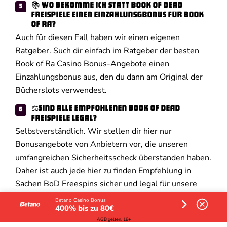
📚 Wo bekomme ich statt Book of Dead
Freispiele einen Einzahlunsgbonus für Book
of Ra?
Auch für diesen Fall haben wir einen eigenen
Ratgeber. Such dir einfach im Ratgeber der besten
Book of Ra Casino Bonus
-Angebote einen
Einzahlungsbonus aus, den du dann am Original der
Bücherslots verwendest.
⚖Sind alle empfohlenen Book of Dead
Freispiele legal?
Selbstverständlich. Wir stellen dir hier nur
Bonusangebote von Anbietern vor, die unseren
umfangreichen Sicherheitsscheck überstanden haben.
Daher ist auch jede hier zu finden Empfehlung in
Sachen BoD Freespins sicher und legal für unsere
Leser aus Deutschland.
Betano Casino Bonus
400% bis zu 80€
📖Wo bekomme ich 20 Book of Dead
AGB gelten, 18+
Freispiele?