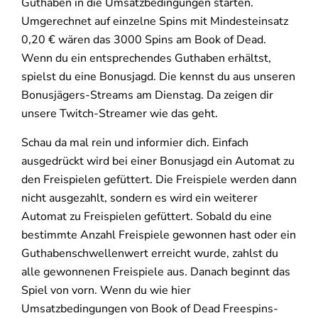
Guthaben in die Umsatzbedingungen starten.
Umgerechnet auf einzelne Spins mit Mindesteinsatz
0,20 € wären das 3000 Spins am Book of Dead.
Wenn du ein entsprechendes Guthaben erhältst,
spielst du eine Bonusjagd. Die kennst du aus unseren
Bonusjägers-Streams am Dienstag. Da zeigen dir
unsere Twitch-Streamer wie das geht.
Schau da mal rein und informier dich. Einfach
ausgedrückt wird bei einer Bonusjagd ein Automat zu
den Freispielen gefüttert. Die Freispiele werden dann
nicht ausgezahlt, sondern es wird ein weiterer
Automat zu Freispielen gefüttert. Sobald du eine
bestimmte Anzahl Freispiele gewonnen hast oder ein
Guthabenschwellenwert erreicht wurde, zahlst du
alle gewonnenen Freispiele aus. Danach beginnt das
Spiel von vorn. Wenn du wie hier
Umsatzbedingungen von Book of Dead Freespins-