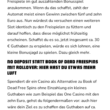
Freispiele im gut auszahlenden Bonusspiel
anzukommen. Wenn du das schaffst, zahlt der
Automat meist einen Gewinn zwischen fünf und zehn
Euro aus. Nun würdest du versuchen einen weiteren
Slot identisch zu den Freispielen zu füttern und
darauf hoffen, dass diese möglichst frühzeitig
erscheinen. Schaffst du es so, jetzt insgesamt ca. 30
€ Guthaben zu erspielen, würde es sich lohnen, eine
kleine Bonusjagd zu spielen. Dazu gleich mehr.
No Deposit statt Book of Dead Freespins
mit Rollover: Hier hast du etwas mehr
Luft
Spendiert dir ein Casino als Alternative zu Book of
Dead Free Spins ohne Einzahlung ein kleines
Guthaben wie zum Beispiel das One Casino mit den
zehn Euro, gehst du folgendermaßen vor: auch hier
wäre dein Ziel es zu schaffen das Guthaben auf ca.