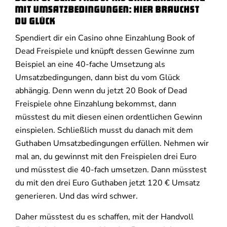
mit Umsatzbedingungen: Hier brauchst
du Glück
Spendiert dir ein Casino ohne Einzahlung Book of
Dead Freispiele und knüpft dessen Gewinne zum
Beispiel an eine 40-fache Umsetzung als
Umsatzbedingungen, dann bist du vom Glück
abhängig. Denn wenn du jetzt 20 Book of Dead
Freispiele ohne Einzahlung bekommst, dann
müsstest du mit diesen einen ordentlichen Gewinn
einspielen. Schließlich musst du danach mit dem
Guthaben Umsatzbedingungen erfüllen. Nehmen wir
mal an, du gewinnst mit den Freispielen drei Euro
und müsstest die 40-fach umsetzen. Dann müsstest
du mit den drei Euro Guthaben jetzt 120 € Umsatz
generieren. Und das wird schwer.
Daher müsstest du es schaffen, mit der Handvoll