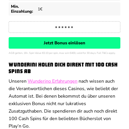
Min.
1€
Einzahlung:
Jetzt Bonus einlösen
AGB gelten, 18+. Spin Value €0.10 per spin, max win €400, valid for 30 days. Full T&Cs apply.
Wunderini holen dich direkt mit 100 Cash
Spins ab
Unseren
Wunderino Erfahrungen
nach wissen auch
die Verantwortlichen dieses Casinos, wie beliebt der
Automat ist. Bei denen bekommst du über unseren
exklusiven Bonus nicht nur lukratives
Zusatzguthaben. Die spendieren dir auch noch direkt
100 Cash Spins für den beliebten Bücherslot von
Play’n Go.