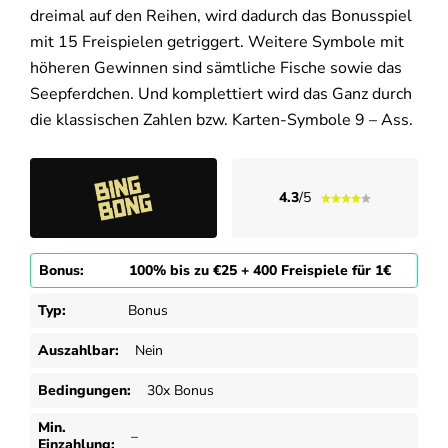
dreimal auf den Reihen, wird dadurch das Bonusspiel
mit 15 Freispielen getriggert. Weitere Symbole mit
höheren Gewinnen sind sämtliche Fische sowie das
Seepferdchen. Und komplettiert wird das Ganz durch
die klassischen Zahlen bzw. Karten-Symbole 9 – Ass.
4.3
/5
Bonus:
100% bis zu €25 + 400 Freispiele für 1€
Typ:
Bonus
Auszahlbar:
Nein
Bedingungen:
30x Bonus
Min.
–
Einzahlung: