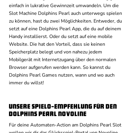
einfach in lukrative Gewinnzeit umwandeln. Um die
Slot Machine Dolphins Pearl auch unterwegs spielen
zu können, hast du zwei Möglichkeiten. Entweder, du
setzt auf eine Dolphins Pearl App, die du auf deinem
Handy installierst. Oder du setzt auf eine mobile
Website. Die hat den Vorteil, dass sie keinen
Speicherplatz belegt und von nahezu jedem
Mobilgerät mit Internetzugang über den normalen
Browser aufgerufen werden kann. So kannst du
Dolphins Pearl Games nutzen, wann und wo auch
immer du willst!
Unsere Spielo-Empfehlung für den
Dolphins Pearl Novoline
Für deine Automaten-Action am Dolphins Pearl Slot
wollen wir dir das Glücksspiel-Portal von Novoline