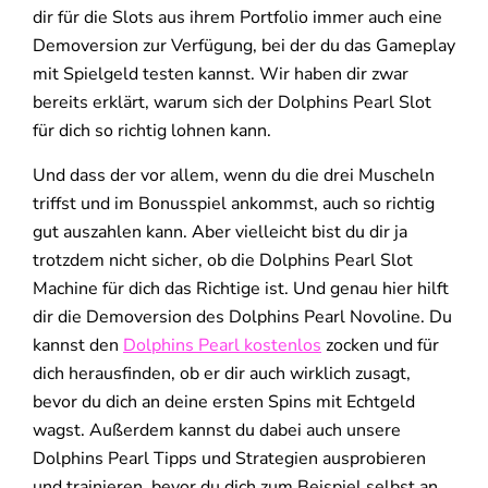
dir für die Slots aus ihrem Portfolio immer auch eine
Demoversion zur Verfügung, bei der du das Gameplay
mit Spielgeld testen kannst. Wir haben dir zwar
bereits erklärt, warum sich der Dolphins Pearl Slot
für dich so richtig lohnen kann.
Und dass der vor allem, wenn du die drei Muscheln
triffst und im Bonusspiel ankommst, auch so richtig
gut auszahlen kann. Aber vielleicht bist du dir ja
trotzdem nicht sicher, ob die Dolphins Pearl Slot
Machine für dich das Richtige ist. Und genau hier hilft
dir die Demoversion des Dolphins Pearl Novoline. Du
kannst den
Dolphins Pearl kostenlos
zocken und für
dich herausfinden, ob er dir auch wirklich zusagt,
bevor du dich an deine ersten Spins mit Echtgeld
wagst. Außerdem kannst du dabei auch unsere
Dolphins Pearl Tipps und Strategien ausprobieren
und trainieren, bevor du dich zum Beispiel selbst an