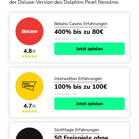
der Deluxe-Version des Dolphins Pearl Novoline.
Betano Casino Erfahrungen
400% bis zu 80€
AGB gelten, 18+
Jetzt spielen
4.8
/5
Interwetten Erfahrungen
100% bis zu 100€
AGB gelten, 18+
Jetzt spielen
4.7
/5
SlotMagie Erfahrungen
50 Freispiele ohne