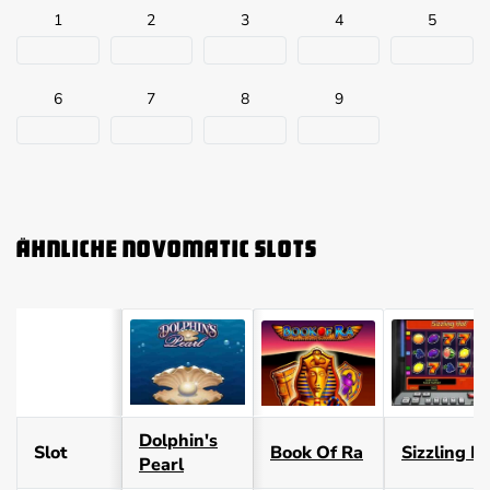
1
2
3
4
5
6
7
8
9
Ähnliche Novomatic Slots
Dolphin's
Slot
Book Of Ra
Sizzling H
Pearl