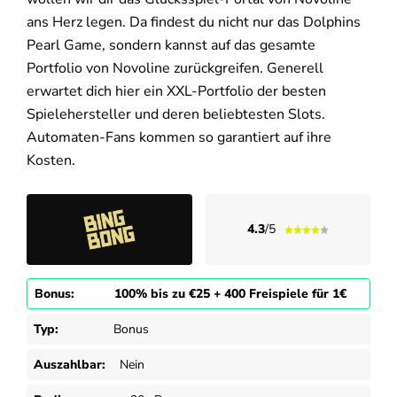
ans Herz legen. Da findest du nicht nur das Dolphins
Pearl Game, sondern kannst auf das gesamte
Portfolio von Novoline zurückgreifen. Generell
erwartet dich hier ein XXL-Portfolio der besten
Spielehersteller und deren beliebtesten Slots.
Automaten-Fans kommen so garantiert auf ihre
Kosten.
4.3
/5
Bonus:
100% bis zu €25 + 400 Freispiele für 1€
Typ:
Bonus
Auszahlbar:
Nein