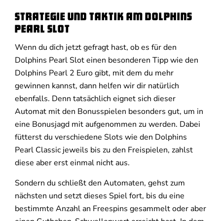
Strategie und Taktik am Dolphins
Pearl Slot
Wenn du dich jetzt gefragt hast, ob es für den
Dolphins Pearl Slot einen besonderen Tipp wie den
Dolphins Pearl 2 Euro gibt, mit dem du mehr
gewinnen kannst, dann helfen wir dir natürlich
ebenfalls. Denn tatsächlich eignet sich dieser
Automat mit den Bonusspielen besonders gut, um in
eine Bonusjagd mit aufgenommen zu werden. Dabei
fütterst du verschiedene Slots wie den Dolphins
Pearl Classic jeweils bis zu den Freispielen, zahlst
diese aber erst einmal nicht aus.
Sondern du schließt den Automaten, gehst zum
nächsten und setzt dieses Spiel fort, bis du eine
bestimmte Anzahl an Freespins gesammelt oder aber