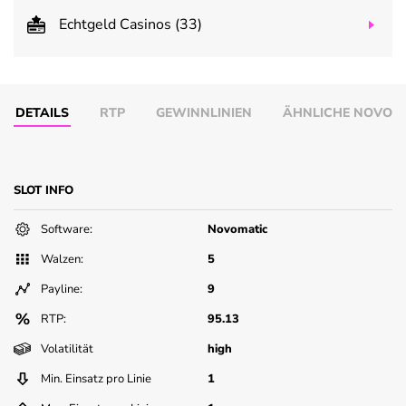
Echtgeld Casinos (33)
DETAILS
RTP
GEWINNLINIEN
ÄHNLICHE NOVOMA
SLOT INFO
Software:
Novomatic
Walzen:
5
Payline:
9
RTP:
95.13
Volatilität
high
Min. Einsatz pro Linie
1