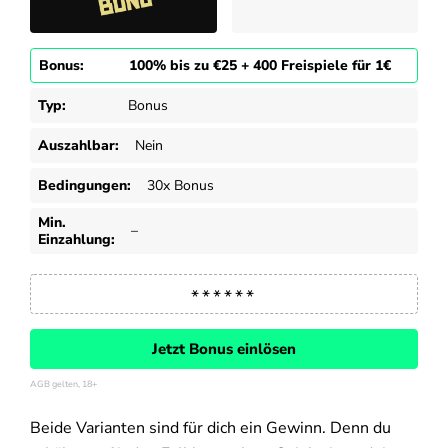
Bonus:
100% bis zu €25 + 400 Freispiele für 1€
Typ:
Bonus
Auszahlbar:
Nein
Bedingungen:
30x Bonus
Min.
–
Einzahlung:
Jetzt Bonus einlösen
AGB gelten, 18+
Beide Varianten sind für dich ein Gewinn. Denn du