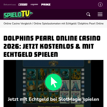
Bekannt aus:
Über spieloTV
Wie wir bewerten
Online Casino Vergleich
/
Online Spielautomaten mit Echtgeld
/
Dolphins Pearl Online 
Die SpieloTV Crew
Dolphins Pearl Online Casino
Datenschutzerklärung
2026: Jetzt kostenlos & mit
Haftungsausschluss für Inhalte
Echtgeld spielen
Affiliate Disclaimer
Schreiber gesucht
Kontakt mit spieloTV
Spielsucht Hilfe
Jetzt mit Echtgeld bei SlotMagie spielen