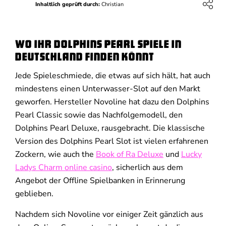
Loading ...
Inhaltlich geprüft durch:
Christian
Wo ihr Dolphins Pearl Spiele in
Deutschland finden könnt
Jede Spieleschmiede, die etwas auf sich hält, hat auch
mindestens einen Unterwasser-Slot auf den Markt
geworfen. Hersteller Novoline hat dazu den Dolphins
Pearl Classic sowie das Nachfolgemodell, den
Dolphins Pearl Deluxe, rausgebracht. Die klassische
Version des Dolphins Pearl Slot ist vielen erfahrenen
Zockern, wie auch the
Book of Ra Deluxe
und
Lucky
Ladys Charm online casino
, sicherlich aus dem
Angebot der Offline Spielbanken in Erinnerung
geblieben.
Nachdem sich Novoline vor einiger Zeit gänzlich aus