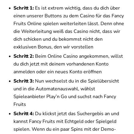
Schritt 1:
Es ist extrem wichtig, dass du dich über
einen unserer Buttons zu dem Casino für das Fancy
Fruits Online spielen weiterleiten lässt. Denn ohne
die Weiterleitung weiß das Casino nicht, dass wir
dich schicken und du bekommst nicht den
exklusiven Bonus, den wir vorstellen
Schritt 2:
Beim Online Casino angekommen, willst
du dich jetzt mit deinem vorhandenen Konto
anmelden oder ein neues Konto eröffnen
Schritt 3:
Nun wechselst du in die Spielübersicht
und in die Automatenauswahl, wählst
Spieleanbieter Play’n Go und suchst nach Fancy
Fruits
Schritt 4:
Du klickst jetzt das Suchergebis an und
kannst Fancy Fruits mit Echtgeld oder Spielgeld
spielen. Wenn du ein paar Spins mit der Demo-