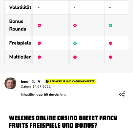
Volatilität
-
-
-
Bonus
Rounds
Freispiele
Multiplier
Jens
REDAKTEUR UND CASINO-EXPERTE
Datum: 14.07.2022
Loading ...
Inhaltlich geprüft durch:
Jens
Welches Online Casino bietet Fancy
Fruits Freispiele und Bonus?