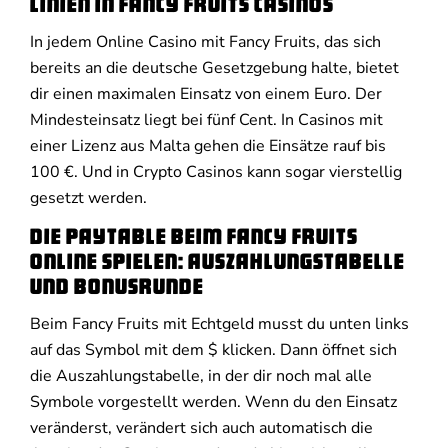
Linien in Fancy Fruits Casinos
In jedem Online Casino mit Fancy Fruits, das sich
bereits an die deutsche Gesetzgebung halte, bietet
dir einen maximalen Einsatz von einem Euro. Der
Mindesteinsatz liegt bei fünf Cent. In Casinos mit
einer Lizenz aus Malta gehen die Einsätze rauf bis
100 €. Und in Crypto Casinos kann sogar vierstellig
gesetzt werden.
Die Paytable beim Fancy Fruits
Online spielen: Auszahlungstabelle
und Bonusrunde
Beim Fancy Fruits mit Echtgeld musst du unten links
auf das Symbol mit dem $ klicken. Dann öffnet sich
die Auszahlungstabelle, in der dir noch mal alle
Symbole vorgestellt werden. Wenn du den Einsatz
veränderst, verändert sich auch automatisch die