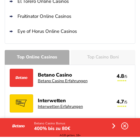
El Torero Online Casinos
Fruitinator Online Casinos
Eye of Horus Online Casinos
Top Online Casinos
Top Casino Boni
Betano Casino
4.8
/5
Betano Casino Erfahrungen
Interwetten
4.7
/5
Interwetten Erfahrungen
Betano Casino Bonus
SlotMagie
4.7
400% bis zu 80€
/5
SlotMagie Erfahrungen
AGB gelten, 18+