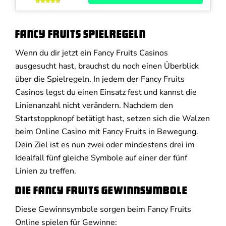
Fancy Fruits Spielregeln
Wenn du dir jetzt ein Fancy Fruits Casinos
ausgesucht hast, brauchst du noch einen Überblick
über die Spielregeln. In jedem der Fancy Fruits
Casinos legst du einen Einsatz fest und kannst die
Linienanzahl nicht verändern. Nachdem den
Startstoppknopf betätigt hast, setzen sich die Walzen
beim Online Casino mit Fancy Fruits in Bewegung.
Dein Ziel ist es nun zwei oder mindestens drei im
Idealfall fünf gleiche Symbole auf einer der fünf
Linien zu treffen.
Die Fancy Fruits Gewinnsymbole
Diese Gewinnsymbole sorgen beim Fancy Fruits
Online spielen für Gewinne: