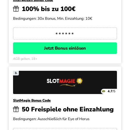
100% bis zu 100€
Bedingungen: 30x Bonus, Min. Einzahlung: 10€
Jetzt Bonus einlösen
AGB gelten, 18+
3.
4.7
/5
SlotMagie Bonus Code
50 Freispiele ohne Einzahlung
Bedingungen: Ausschließlich für Eye of Horus