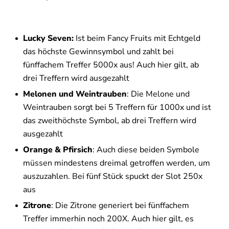
Lucky Seven:
Ist beim Fancy Fruits mit Echtgeld
das höchste Gewinnsymbol und zahlt bei
fünffachem Treffer 5000x aus! Auch hier gilt, ab
drei Treffern wird ausgezahlt
Melonen und Weintrauben
: Die Melone und
Weintrauben sorgt bei 5 Treffern für 1000x und ist
das zweithöchste Symbol, ab drei Treffern wird
ausgezahlt
Orange & Pfirsich
: Auch diese beiden Symbole
müssen mindestens dreimal getroffen werden, um
auszuzahlen. Bei fünf Stück spuckt der Slot 250x
aus
Zitrone
: Die Zitrone generiert bei fünffachem
Treffer immerhin noch 200X. Auch hier gilt, es