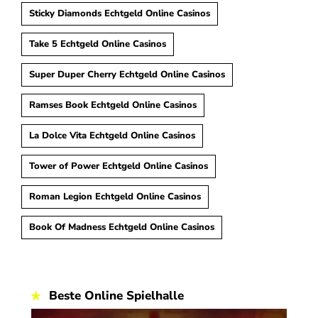
Sticky Diamonds Echtgeld Online Casinos
Take 5 Echtgeld Online Casinos
Super Duper Cherry Echtgeld Online Casinos
Ramses Book Echtgeld Online Casinos
La Dolce Vita Echtgeld Online Casinos
Tower of Power Echtgeld Online Casinos
Roman Legion Echtgeld Online Casinos
Book Of Madness Echtgeld Online Casinos
Beste Online Spielhalle