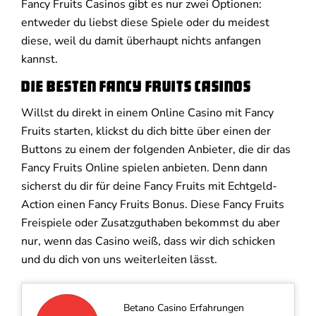
Fancy Fruits Casinos gibt es nur zwei Optionen:
entweder du liebst diese Spiele oder du meidest
diese, weil du damit überhaupt nichts anfangen
kannst.
Die besten Fancy Fruits Casinos
Willst du direkt in einem Online Casino mit Fancy
Fruits starten, klickst du dich bitte über einen der
Buttons zu einem der folgenden Anbieter, die dir das
Fancy Fruits Online spielen anbieten. Denn dann
sicherst du dir für deine Fancy Fruits mit Echtgeld-
Action einen Fancy Fruits Bonus. Diese Fancy Fruits
Freispiele oder Zusatzguthaben bekommst du aber
nur, wenn das Casino weiß, dass wir dich schicken
und du dich von uns weiterleiten lässt.
Betano Casino Erfahrungen