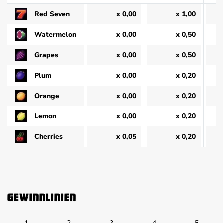
Red Seven
x 0,00
x 1,00
Watermelon
x 0,00
x 0,50
Grapes
x 0,00
x 0,50
Plum
x 0,00
x 0,20
Orange
x 0,00
x 0,20
Lemon
x 0,00
x 0,20
Cherries
x 0,05
x 0,20
Gewinnlinien
1
2
3
4
5