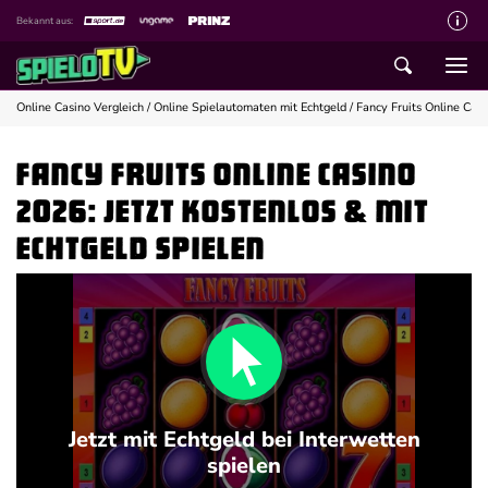
Bekannt aus:
Über spieloTV
Wie wir bewerten
Online Casino Vergleich
/
Online Spielautomaten mit Echtgeld
/
Fancy Fruits Online Cas
Die SpieloTV Crew
Fancy Fruits Online Casino
Datenschutzerklärung
2026: Jetzt kostenlos & mit
Haftungsausschluss für Inhalte
Echtgeld spielen
Affiliate Disclaimer
Schreiber gesucht
Kontakt mit spieloTV
Spielsucht Hilfe
Jetzt mit Echtgeld bei Interwetten
spielen