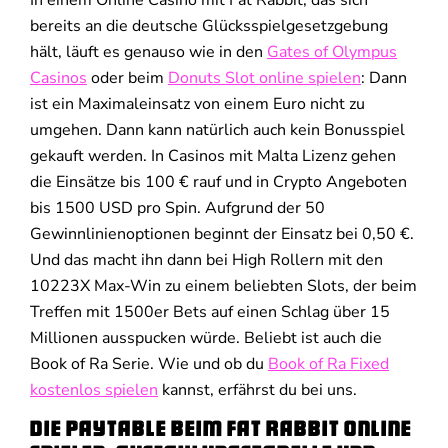
bereits an die deutsche Glücksspielgesetzgebung
hält, läuft es genauso wie in den
Gates of Olympus
Casinos
oder beim
Donuts Slot online spielen
: Dann
ist ein Maximaleinsatz von einem Euro nicht zu
umgehen. Dann kann natürlich auch kein Bonusspiel
gekauft werden. In Casinos mit Malta Lizenz gehen
die Einsätze bis 100 € rauf und in Crypto Angeboten
bis 1500 USD pro Spin. Aufgrund der 50
Gewinnlinienoptionen beginnt der Einsatz bei 0,50 €.
Und das macht ihn dann bei High Rollern mit den
10223X Max-Win zu einem beliebten Slots, der beim
Treffen mit 1500er Bets auf einen Schlag über 15
Millionen ausspucken würde. Beliebt ist auch die
Book of Ra Serie. Wie und ob du
Book of Ra Fixed
kostenlos spielen
kannst, erfährst du bei uns.
Die Paytable beim Fat Rabbit Online