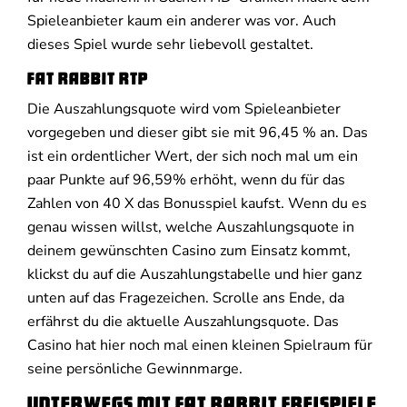
Spieleanbieter kaum ein anderer was vor. Auch
dieses Spiel wurde sehr liebevoll gestaltet.
Fat Rabbit RTP
Die Auszahlungsquote wird vom Spieleanbieter
vorgegeben und dieser gibt sie mit 96,45 % an. Das
ist ein ordentlicher Wert, der sich noch mal um ein
paar Punkte auf 96,59% erhöht, wenn du für das
Zahlen von 40 X das Bonusspiel kaufst. Wenn du es
genau wissen willst, welche Auszahlungsquote in
deinem gewünschten Casino zum Einsatz kommt,
klickst du auf die Auszahlungstabelle und hier ganz
unten auf das Fragezeichen. Scrolle ans Ende, da
erfährst du die aktuelle Auszahlungsquote. Das
Casino hat hier noch mal einen kleinen Spielraum für
seine persönliche Gewinnmarge.
Unterwegs mit Fat Rabbit Freispiele