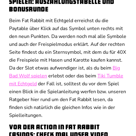
spielen: Auszahlungstabelle und
Bonusrunde
Beim Fat Rabbit mit Echtgeld erreichst du die
Paytable über Klick auf das Symbol unten rechts mit
den neun Punkten. Da werden noch mal alle Symbole
und auch der Freispielmodus erklärt. Auf der rechten
Seite findest du ein Sternsymbol, mit dem du für 40X
die Freispiele mit Hasen und Karotte kaufen kannst.
Da der Slot etwas aufwendiger ist, als du beim
Big
Bad Wolf spielen
erlebst oder das beim
Tiki Tumble
mit Echtgeld
der Fall ist, solltest du vor dem Spiel
einen Blick in die Spielanleitung werfen bzw. unseren
Ratgeber hier rund um den Fat Rabbit lesen, da
finden sich natürlich die gleichen Infos wie in der
Spielleitungen.
Vor der Action in Fat Rabbit
Casinos: Check mal unser Video