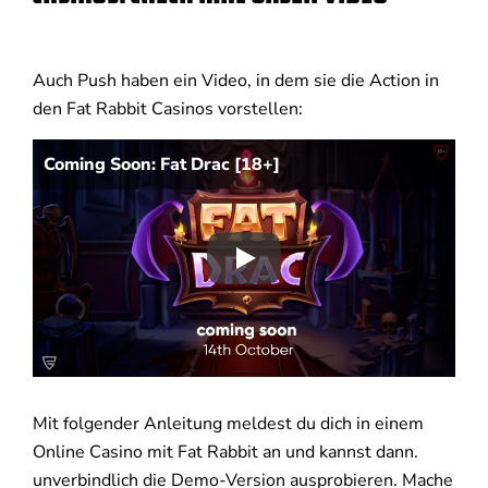
Auch Push haben ein Video, in dem sie die Action in
den Fat Rabbit Casinos vorstellen:
Coming Soon: Fat Drac [18+]
Mit folgender Anleitung meldest du dich in einem
Online Casino mit Fat Rabbit an und kannst dann.
unverbindlich die Demo-Version ausprobieren. Mache