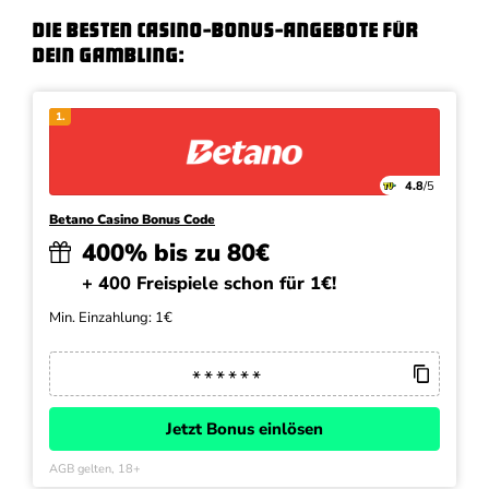
Die besten Casino-Bonus-Angebote für
dein Gambling:
1.
4.8
/5
Betano Casino Bonus Code
400% bis zu 80€
+ 400 Freispiele schon für 1€!
Min. Einzahlung: 1€
Jetzt Bonus einlösen
AGB gelten, 18+