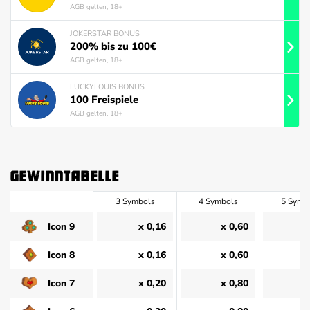
AGB gelten, 18+
JOKERSTAR BONUS
200% bis zu 100€
AGB gelten, 18+
LUCKYLOUIS BONUS
100 Freispiele
AGB gelten, 18+
Gewinntabelle
3 Symbols
4 Symbols
5 Symb
Icon 9
x 0,16
x 0,60
x
Icon 8
x 0,16
x 0,60
x
Icon 7
x 0,20
x 0,80
x