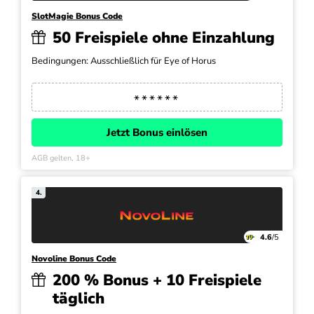
SlotMagie Bonus Code
50 Freispiele ohne Einzahlung
Bedingungen: Ausschließlich für Eye of Horus
Jetzt Bonus einlösen
AGB gelten, 18+
4.
4.6
/5
Novoline Bonus Code
200 % Bonus + 10 Freispiele
täglich