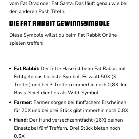
vom Fat Drac oder Fat Santa. Das läuft genau wie bei
den anderen Push Titeln.
Die Fat Rabbit Gewinnsymbole
Diese Symbole willst du beim Fat Rabbit Online
spielen treffen:
Fat Rabbit:
Der fette Hase ist beim Fat Rabbit mit
Echtgeld das höchste Symbol. Es zahlt 50X (3
Treffer) und bei 3 Treffern immerhin noch 0,8X. Im
Basis-Spiel dient es als Wild-Symbol
Farmer
: Farmer sorgen bei fünffachem Erscheinen
für 20X und bei drei Stück gibt immerhin noch 0,8X
Hund
: Der Hund versechzehntfacht (16X) deinen
Einsatz bei fünf Treffern. Drei Stück bieten noch
0,6X