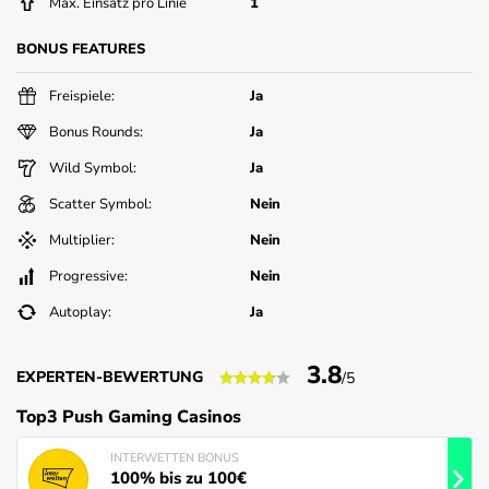
Max. Einsatz pro Linie
1
BONUS FEATURES
Freispiele:
Ja
Bonus Rounds:
Ja
Wild Symbol:
Ja
Scatter Symbol:
Nein
Multiplier:
Nein
Progressive:
Nein
Autoplay:
Ja
3.8
EXPERTEN-BEWERTUNG
/5
Top3 Push Gaming Casinos
INTERWETTEN BONUS
100% bis zu 100€