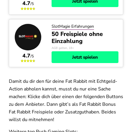
Jetzt spielen
4.7
/5
SlotMagie Erfahrungen
50 Freispiele ohne
Einzahlung
AGB gelten, 18+
4.7
/5
Jetzt spielen
Damit du dir den für deine Fat Rabbit mit Echtgeld-
Action abholen kannst, musst du nur eine Sache
machen: Klicke dich über einen der folgenden Buttons
zu dem Anbieter. Dann gibt’s als Fat Rabbit Bonus
Fat Rabbit Freispiele oder Zusatzguthaben. Beides
willst du mitnehmen!
Weitere top Push Gaming Slots: