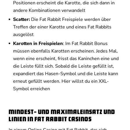
Positionen erscheint die Karotte, die sich dann in
andere Kombinationen verwandelt
Scatter:
Die Fat Rabbit Freispiele werden über
Treffen der einer Karotte und eines Fat Rabbits
ausgelöst
Karotten in Freispielen
: Im Fat Rabbit Bonus
müssen ebenfalls Karotten erscheinen. Jedes Mal,
wenn eine erscheint, frisst das Kaninchen eine und
die Leiste füllt sich. Sobald die Leiste gefüllt ist,
expandiert das Hasen-Symbol und die Leiste kann
erneut gefüllt werden. Hier willst du ein XXL-
Symbol erreichen
Mindest- und Maximaleinsatz und
Linien in Fat Rabbit Casinos
In einem Online Casino mit Fat Rabbit, das sich