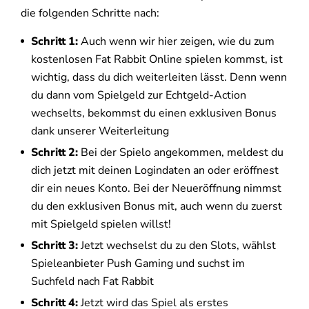
die folgenden Schritte nach:
Schritt 1:
Auch wenn wir hier zeigen, wie du zum
kostenlosen Fat Rabbit Online spielen kommst, ist
wichtig, dass du dich weiterleiten lässt. Denn wenn
du dann vom Spielgeld zur Echtgeld-Action
wechselts, bekommst du einen exklusiven Bonus
dank unserer Weiterleitung
Schritt 2:
Bei der Spielo angekommen, meldest du
dich jetzt mit deinen Logindaten an oder eröffnest
dir ein neues Konto. Bei der Neueröffnung nimmst
du den exklusiven Bonus mit, auch wenn du zuerst
mit Spielgeld spielen willst!
Schritt 3:
Jetzt wechselst du zu den Slots, wählst
Spieleanbieter Push Gaming und suchst im
Suchfeld nach Fat Rabbit
Schritt 4:
Jetzt wird das Spiel als erstes