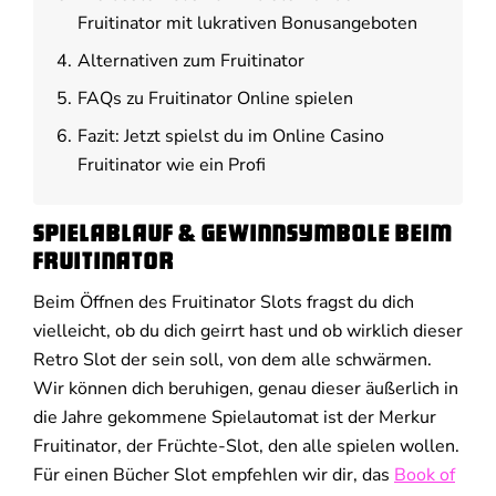
Fruitinator mit lukrativen Bonusangeboten
Alternativen zum Fruitinator
FAQs zu Fruitinator Online spielen
Fazit: Jetzt spielst du im Online Casino
Fruitinator wie ein Profi
Spielablauf & Gewinnsymbole beim
Fruitinator
Beim Öffnen des Fruitinator Slots fragst du dich
vielleicht, ob du dich geirrt hast und ob wirklich dieser
Retro Slot der sein soll, von dem alle schwärmen.
Wir können dich beruhigen, genau dieser äußerlich in
die Jahre gekommene Spielautomat ist der Merkur
Fruitinator, der Früchte-Slot, den alle spielen wollen.
Für einen Bücher Slot empfehlen wir dir, das
Book of