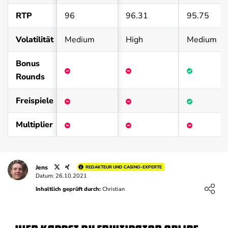
RTP
96
96.31
95.75
Volatilität
Medium
High
Medium
Bonus
Rounds
Freispiele
Multiplier
Jens
REDAKTEUR UND CASINO-EXPERTE
Datum: 26.10.2021
Loading ...
Inhaltlich geprüft durch:
Christian