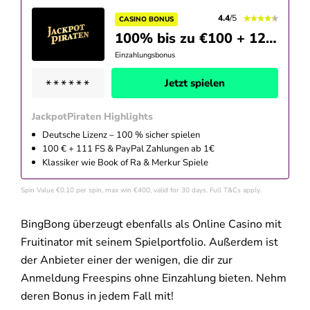
4.4
/5
CASINO BONUS
100% bis zu €100 + 125 Freispiele
Einzahlungsbonus
Jetzt spielen
JackpotPiraten Highlights
Deutsche Lizenz – 100 % sicher spielen
100 € + 111 FS & PayPal Zahlungen ab 1€
Klassiker wie Book of Ra & Merkur Spiele
Spin Value €0.10 per spin, max win €400, valid for 30 days. Full T&Cs apply.
BingBong überzeugt ebenfalls als Online Casino mit
Fruitinator mit seinem Spielportfolio. Außerdem ist
der Anbieter einer der wenigen, die dir zur
Anmeldung Freespins ohne Einzahlung bieten. Nehm
deren Bonus in jedem Fall mit!