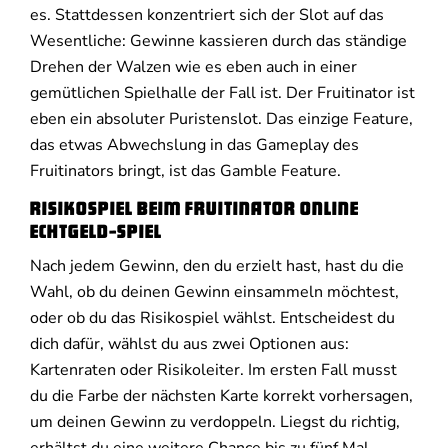
es. Stattdessen konzentriert sich der Slot auf das
Wesentliche: Gewinne kassieren durch das ständige
Drehen der Walzen wie es eben auch in einer
gemütlichen Spielhalle der Fall ist. Der Fruitinator ist
eben ein absoluter Puristenslot. Das einzige Feature,
das etwas Abwechslung in das Gameplay des
Fruitinators bringt, ist das Gamble Feature.
Risikospiel beim Fruitinator Online
Echtgeld-Spiel
Nach jedem Gewinn, den du erzielt hast, hast du die
Wahl, ob du deinen Gewinn einsammeln möchtest,
oder ob du das Risikospiel wählst. Entscheidest du
dich dafür, wählst du aus zwei Optionen aus:
Kartenraten oder Risikoleiter. Im ersten Fall musst
du die Farbe der nächsten Karte korrekt vorhersagen,
um deinen Gewinn zu verdoppeln. Liegst du richtig,
erhältst du eine weitere Chance bis zu fünf Mal