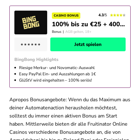
4.3
/5
CASINO BONUS
100% bis zu €25 + 400 Freispiele für 1€
Bonus
|
AGB gelten, 18+
Jetzt spielen
BingBong Highlights
Riesige Merkur- und Novomatic-Auswahl
Easy PayPal Ein- und Auszahlungen ab 1€
GlüStV wird eingehalten – 100% seriös!
Apropos Bonusangebote: Wenn du das Maximum aus
deiner Automatenaction herausholen möchtest,
solltest du immer einen aktiven Bonus am Start
haben. Mittlerweile bieten dir alle Fruitinator Online
Casinos verschiedene Bonusangebote an, die von