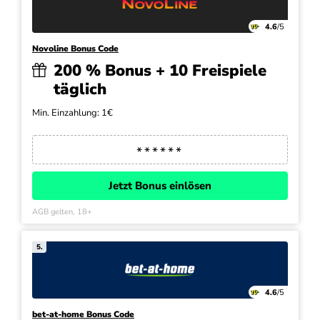
4.6
/5
Novoline Bonus Code
200 % Bonus + 10 Freispiele
täglich
Min. Einzahlung: 1€
Jetzt Bonus einlösen
AGB gelten, 18+
5.
4.6
/5
bet-at-home Bonus Code