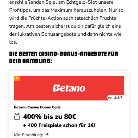
anschließenden Spiel am Echtgeld-Slot unsere
Profitipps, um das Maximum herauszuholen. Nur so
wird die Früchte-Action auch tatsächlich Früchte
tragen. Am besten sicherst du dir dafür gleich eins
der lukrativen Bonusangebote und dann nichts wie
los.
Die besten Casino-Bonus-Angebote für
dein Gambling:
1.
4.8
/5
Betano Casino Bonus Code
400% bis zu 80€
+ 400 Freispiele schon für 1€!
Min. Einzahlung: 1€