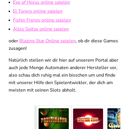
Eye of Horus online spielen
El Torero online spielen
Fishin Frenzy online spielen
Alles Spitze online spielen
oder
Blazing Star Online spielen
, ob dir diese Games
zusagen!
Natürlich stellen wir dir hier auf unserem Portal aber
auch jede Menge Automaten anderer Hersteller vor,
also schau dich ruhig mal ein bisschen um und finde
mit unserer Hilfe den Spielentwickler, der dich am
meisten mit seinen Slots abholt.