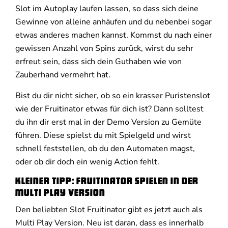
Slot im Autoplay laufen lassen, so dass sich deine
Gewinne von alleine anhäufen und du nebenbei sogar
etwas anderes machen kannst. Kommst du nach einer
gewissen Anzahl von Spins zurück, wirst du sehr
erfreut sein, dass sich dein Guthaben wie von
Zauberhand vermehrt hat.
Bist du dir nicht sicher, ob so ein krasser Puristenslot
wie der Fruitinator etwas für dich ist? Dann solltest
du ihn dir erst mal in der Demo Version zu Gemüte
führen. Diese spielst du mit Spielgeld und wirst
schnell feststellen, ob du den Automaten magst,
oder ob dir doch ein wenig Action fehlt.
Kleiner Tipp: Fruitinator spielen in der
Multi Play Version
Den beliebten Slot Fruitinator gibt es jetzt auch als
Multi Play Version. Neu ist daran, dass es innerhalb